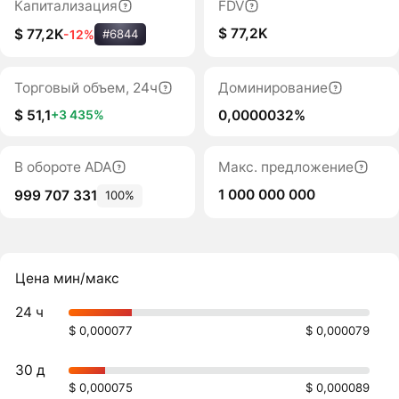
Капитализация
FDV
$ 77,2K
$ 77,2K
-12%
#6844
Торговый объем, 24ч
Доминирование
$ 51,1
0,0000032%
+3 435%
В обороте ADA
Макс. предложение
1 000 000 000
999 707 331
100%
Цена мин/макс
24 ч
$ 0,000077
$ 0,000079
30 д
$ 0,000075
$ 0,000089