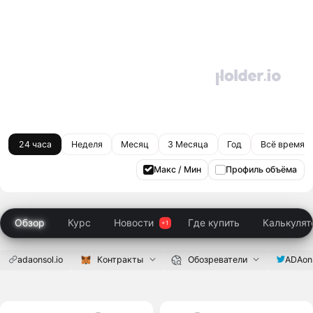
24 часа
Неделя
Месяц
3 Месяца
Год
Всё время
Макс / Мин
Профиль объёма
Обзор
Курс
Новости
Где купить
Калькулят
adaonsol.io
Контракты
Обозреватели
ADAon