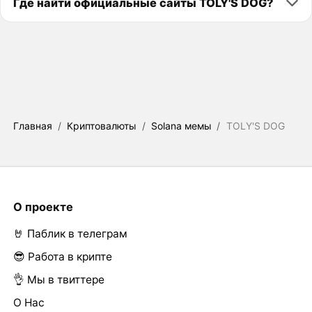
Где найти официальные сайты TOLY'S DOG?
Главная
/
Криптовалюты
/
Solana мемы
/
TOLY'S DOG
О проекте
🤘 Паблик в телеграм
😎 Работа в крипте
👌 Мы в твиттере
О Нас