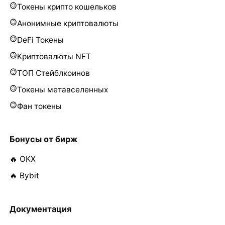
Токены крипто кошельков
Анонимные криптовалюты
DeFi Токены
Криптовалюты NFT
ТОП Стейблкоинов
Токены метавселенных
Фан токены
Бонусы от бирж
🔥 OKX
🔥 Bybit
Документация