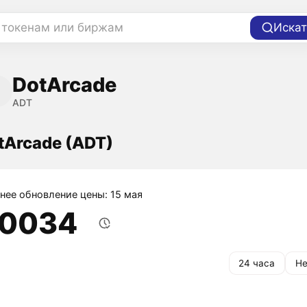
 токенам или биржам
Искат
DotArcade
ADT
tArcade (ADT)
нее обновление цены: 15 мая
,0034
24 часа
Не