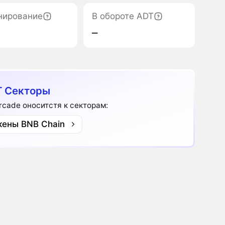
нирование
В обороте ADT
‒
 Секторы
rcade оноситстя к секторам:
кены BNB Chain