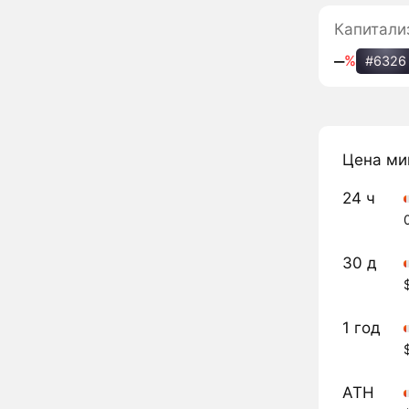
Капитали
‒
%
#6326
Цена ми
24 ч
30 д
1 год
ATH