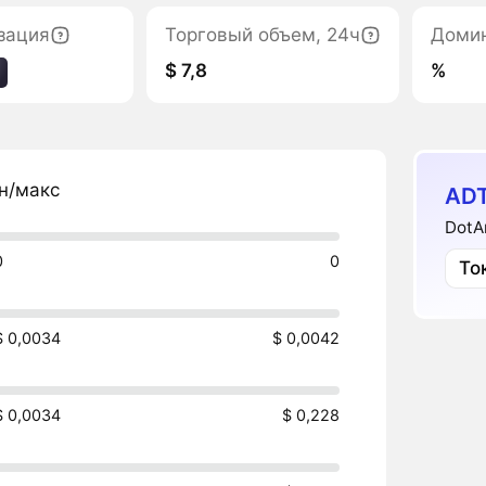
зация
Торговый объем, 24ч
Доми
$ 7,8
%
н/макс
ADT
DotA
0
0
То
$ 0,0034
$ 0,0042
$ 0,0034
$ 0,228