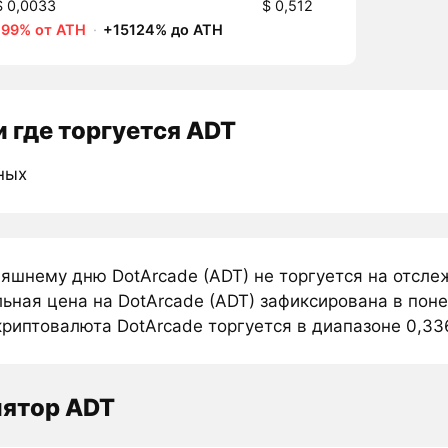
$ 0,0033
$ 0,512
-99% от ATH
·
+15124% до ATH
 где торгуется ADT
ных
няшнему дню DotArcade (ADT) не торгуется на отсл
ьная цена на DotArcade (ADT) зафиксирована в поне
риптовалюта DotArcade торгуется в диапазоне 0,336 
лятор ADT