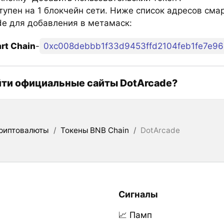
тупен на 1 блокчейн сети. Ниже список адресов сма
de для добавления в метамаск:
rt Chain
-
0xc008debbb1f33d9453ffd2104feb1fe7e9
йти официальные сайты DotArcade?
риптовалюты
/
Токены BNB Chain
/
DotArcade
Сигналы
📈 Памп