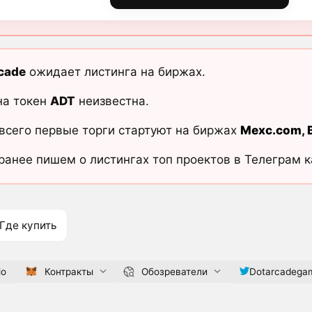
cade
ожидает листинга на биржах.
на токен
ADT
неизвестна.
всего первые торги стартуют на биржах
Mexc.com
,
ранее пишем о листингах топ проектов в Телеграм 
Где купить
io
Контракты
Обозреватели
Dotarcadega