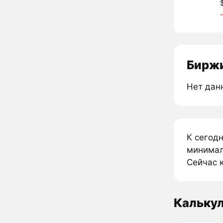
Биржи
Нет дан
К сегод
минимал
Сейчас к
Кальку