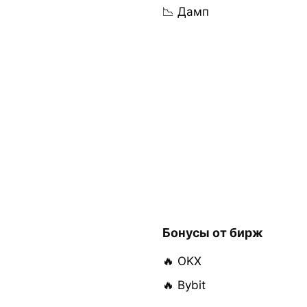
📉 Дамп
Бонусы от бирж
🔥 OKX
🔥 Bybit