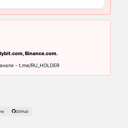
Bybit.com
,
Binance.com
.
канале -
t.me/RU_HOLDER
me
GitHub