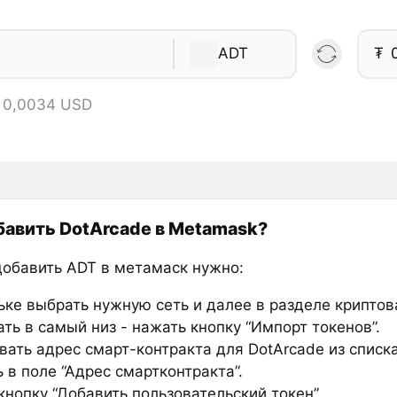
ADT
₮
= 0,0034 USD
бавить DotArcade в Metamask?
добавить ADT в метамаск нужно:
ьке выбрать нужную сеть и далее в разделе крипто
ть в самый низ - нажать кнопку “Импорт токенов”.
вать адрес смарт-контракта для DotArcade из списк
 в поле “Адрес смартконтракта”.
нопку “Добавить пользовательский токен”.