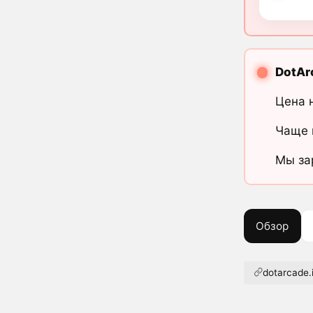
DotAr
Цена 
Чаще 
Мы за
Обзор
dotarcade.