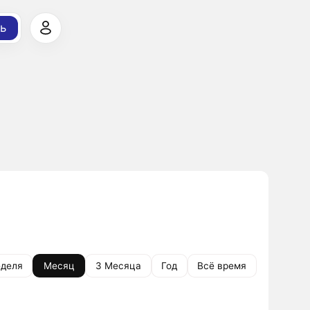
ь
деля
Месяц
3 Месяца
Год
Всё время