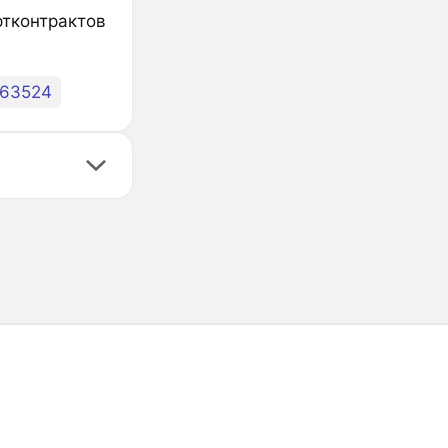
ртконтрактов
663524