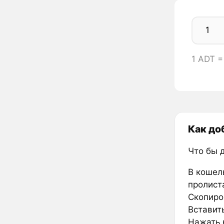
1 ADT 
Как до
Что бы 
В кошел
пролиста
Скопиро
Вставить
Нажать к