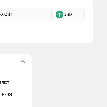
USDT
валют
а ниже.