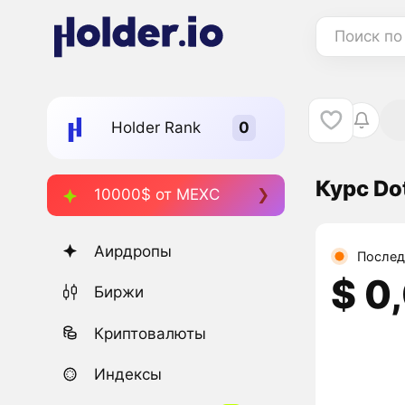
Поиск по
Holder Rank
Курс Do
10000$ от MEXC
Аирдропы
Послед
$ 0
Биржи
Криптовалюты
Индексы