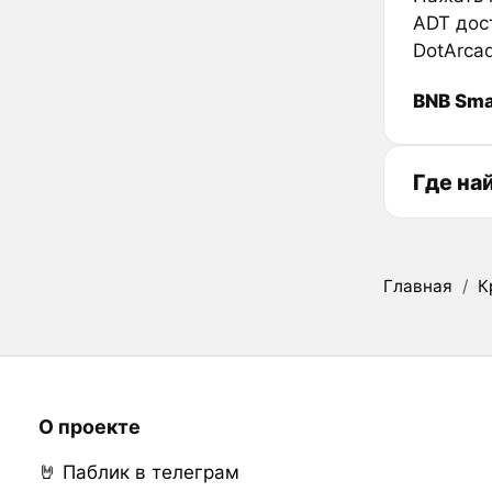
ADT дос
DotArca
BNB Sma
Где на
Главная
/
К
О проекте
🤘 Паблик в телеграм