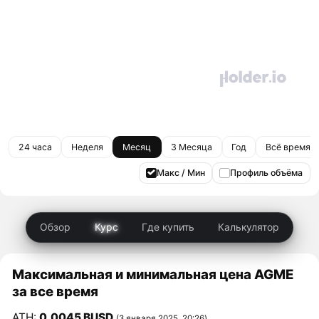
24 часа
Неделя
Месяц
3 Месяца
Год
Всё время
Макс / Мин
Профиль объёма
Обзор
Курс
Где купить
Калькулятор
Максимальная и минимальная цена AGME
за все время
ATH:
0,0045 BUSD
(3 января 2025, 20:26)