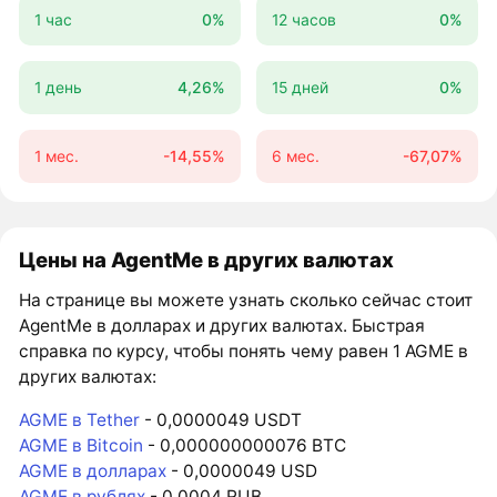
1 час
0%
12 часов
0%
1 день
4,26%
15 дней
0%
1 мес.
-14,55%
6 мес.
-67,07%
Цены на AgentMe в других валютах
На странице вы можете узнать сколько сейчас стоит
AgentMe в долларах и других валютах. Быстрая
справка по курсу, чтобы понять чему равен 1 AGME в
других валютах:
AGME в Tether
- 0,0000049 USDT
AGME в Bitcoin
- 0,000000000076 BTC
AGME в долларах
- 0,0000049 USD
AGME в рублях
- 0,0004 RUB