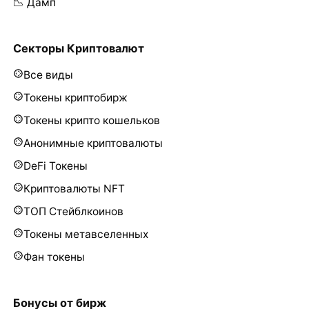
📉 Дамп
Секторы Криптовалют
Все виды
Токены криптобирж
Токены крипто кошельков
Анонимные криптовалюты
DeFi Токены
Криптовалюты NFT
ТОП Стейблкоинов
Токены метавселенных
Фан токены
Бонусы от бирж