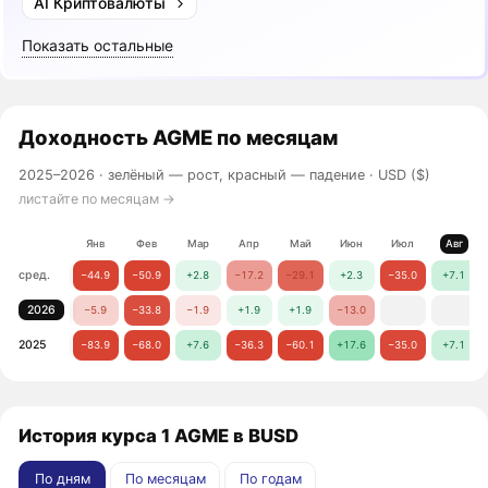
AI Криптовалюты
Показать остальные
Доходность
AGME
по месяцам
2025–2026 ·
зелёный — рост, красный — падение
· USD ($)
листайте по месяцам →
Янв
Фев
Мар
Апр
Май
Июн
Июл
Авг
сред.
−44.9
−50.9
+2.8
−17.2
−29.1
+2.3
−35.0
+7.1
2026
−5.9
−33.8
−1.9
+1.9
+1.9
−13.0
2025
−83.9
−68.0
+7.6
−36.3
−60.1
+17.6
−35.0
+7.1
История курса 1 AGME в BUSD
По дням
По месяцам
По годам