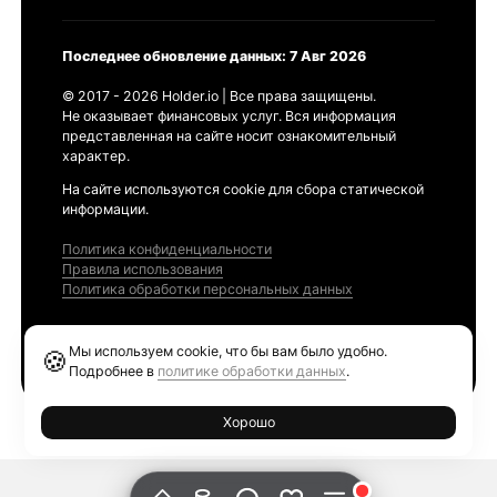
Последнее обновление данных: 7 Авг 2026
© 2017 - 2026 Holder.io | Все права защищены.
Не оказывает финансовых услуг. Вся информация
представленная на сайте носит ознакомительный
характер.
На сайте используются cookie для сбора статической
информации.
Политика конфиденциальности
Правила использования
Политика обработки персональных данных
Продукты
Мы используем cookie, что бы вам было удобно.
🍪
Ethereum GAS Tracker
Подробнее в
политике обработки данных
.
Хорошо