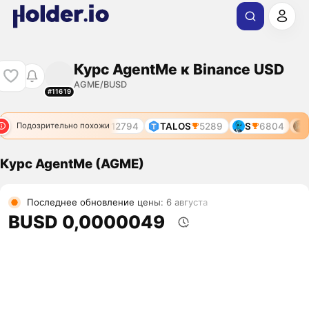
Курс AgentMe к Binance USD
AGME/BUSD
#11619
9262
AGENT4X
12794
TALOS
5289
S
6804
T
Подозрительно похожи
Курс AgentMe (AGME)
Последнее обновление цены: 6 августа
BUSD 0,0000049