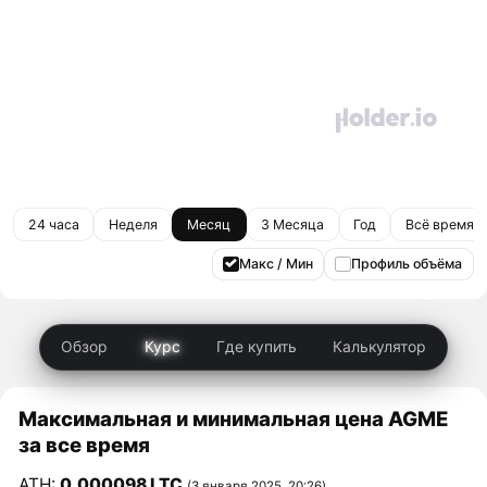
24 часа
Неделя
Месяц
3 Месяца
Год
Всё время
Макс / Мин
Профиль объёма
Обзор
Курс
Где купить
Калькулятор
Максимальная и минимальная цена AGME
за все время
ATH:
0,000098 LTC
(3 января 2025, 20:26)