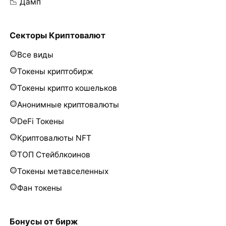
📉 Дамп
Секторы Криптовалют
Все виды
Токены криптобирж
Токены крипто кошельков
Анонимные криптовалюты
DeFi Токены
Криптовалюты NFT
ТОП Стейблкоинов
Токены метавселенных
Фан токены
Бонусы от бирж