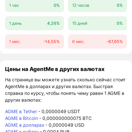
1 час
0%
12 часов
0%
1 день
4,26%
15 дней
0%
1 мес.
-14,55%
6 мес.
-67,65%
Цены на AgentMe в других валютах
На странице вы можете узнать сколько сейчас стоит
AgentMe в долларах и других валютах. Быстрая
справка по курсу, чтобы понять чему равен 1 AGME в
других валютах:
AGME в Tether
- 0,0000049 USDT
AGME в Bitcoin
- 0,000000000075 BTC
AGME в долларах
- 0,0000049 USD
AGME в рублях
- 0,0004 RUB