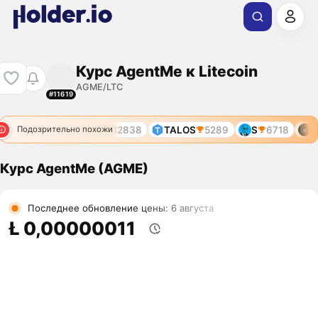
Курс AgentMe к Litecoin
AGME/LTC
#11619
9308
AGENT4X
12838
TALOS
5289
S
6718
TE
Подозрительно похожи
Курс AgentMe (AGME)
Последнее обновление цены: 6 августа
Ł 0,00000011