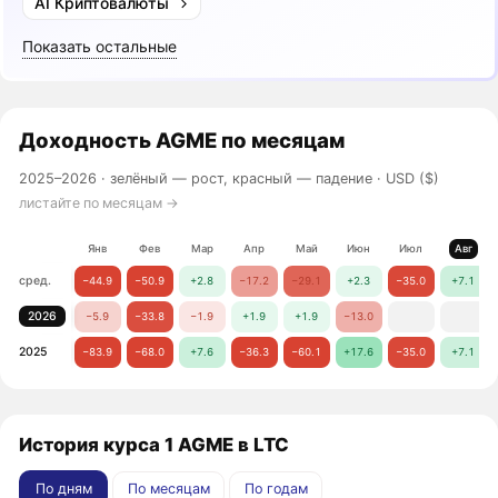
AI Криптовалюты
Показать остальные
Доходность
AGME
по месяцам
2025–2026 ·
зелёный — рост, красный — падение
· USD ($)
листайте по месяцам →
Янв
Фев
Мар
Апр
Май
Июн
Июл
Авг
сред.
−44.9
−50.9
+2.8
−17.2
−29.1
+2.3
−35.0
+7.1
2026
−5.9
−33.8
−1.9
+1.9
+1.9
−13.0
2025
−83.9
−68.0
+7.6
−36.3
−60.1
+17.6
−35.0
+7.1
История курса 1 AGME в LTC
По дням
По месяцам
По годам