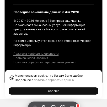
Последнее обновление данных: 8 Авг 2026
© 2017 - 2026 Holder.io | Все права защищены.
Не оказывает финансовых услуг. Вся информация
представленная на сайте носит ознакомительный
характер.
На сайте используются cookie для сбора статической
информации.
Политика конфиденциальности
Правила использования
Политика обработки персональных данных
Продукты
Мы используем cookie, что бы вам было удобно.
🍪
Ethereum GAS Tracker
Подробнее в
политике обработки данных
.
Хорошо