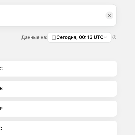
Данные на:
Сегодня, 00:13 UTC
C
B
P
C