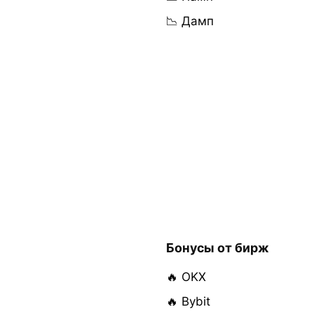
📉 Дамп
Бонусы от бирж
🔥 OKX
🔥 Bybit