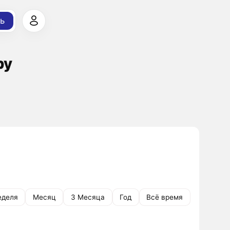
ь
ру
еделя
Месяц
3 Месяца
Год
Всё время