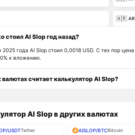
🇦🇷
AR
о стоил AI Slop год назад?
 2025 года AI Slop стоил 0,0018 USD. С тех пор цена
80% к вложению.
х валютах считает калькулятор AI Slop?
улятор AI Slop в других валютах
LOP/USDT
AISLOP/BTC
Tether
Bitcoin