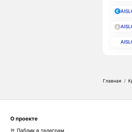
AISL
AISL
AIS
Главная
/
К
О проекте
🤘 Паблик в телеграм