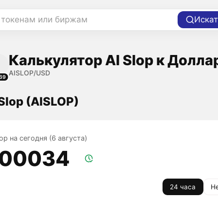
 токенам или биржам
Искат
Калькулятор AI Slop к Долла
AISLOP/USD
69
 Slop (AISLOP)
lop на сегодня (6 августа)
,00034
24 часа
Н