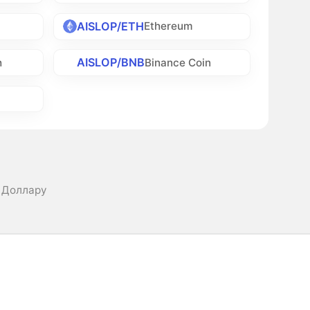
AISLOP/ETH
Ethereum
AISLOP/BNB
h
Binance Coin
к Доллару