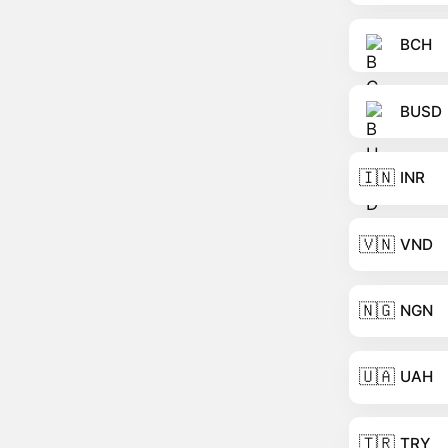
BCH
BUSD
🇮🇳
INR
🇻🇳
VND
🇳🇬
NGN
🇺🇦
UAH
🇹🇷
TRY