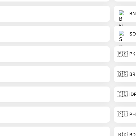
BN
SO
🇵🇰
PK
🇧🇷
BR
🇮🇩
ID
🇵🇭
PH
🇧🇩
BD