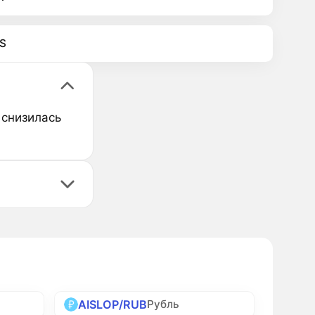
S
 снизилась
AISLOP/RUB
Рубль