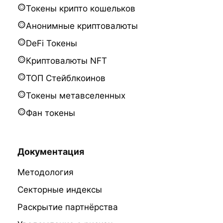
Токены крипто кошельков
Анонимные криптовалюты
DeFi Токены
Криптовалюты NFT
ТОП Стейблкоинов
Токены метавселенных
Фан токены
Документация
Методология
Секторные индексы
Раскрытие партнёрства