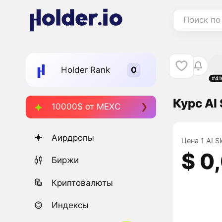
Поиск по
Holder Rank
#41
Курс AI
10000$ от MEXC
Аирдропы
Цена 1 AI S
$ 0
Биржи
Криптовалюты
Индексы