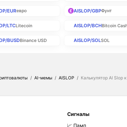
OP/EUR
AISLOP/GBP
евро
Фунт
OP/LTC
AISLOP/BCH
Litecoin
Bitcoin Cas
LOP/BUSD
AISLOP/SOL
Binance USD
SOL
риптовалюты
/
AI-мемы
/
AISLOP
/
Калькулятор AI Slop 
Сигналы
📈 Памп