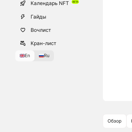
Календарь NFT
Гайды
Вочлист
Кран-лист
En
Ru
Обзор