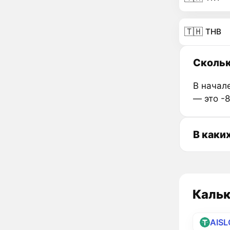
🇹🇭
THB
Скольк
В начале
— это -
В каки
Кальк
AIS