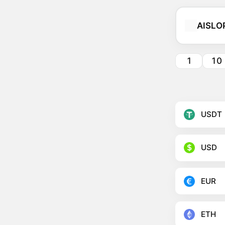
AISLO
1
10
USDT
USD
EUR
ETH