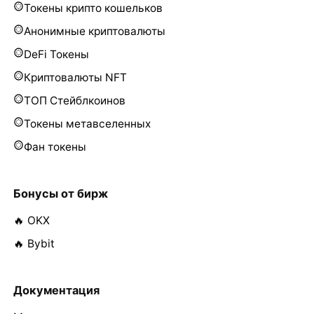
Токены крипто кошельков
Анонимные криптовалюты
DeFi Токены
Криптовалюты NFT
ТОП Стейблкоинов
Токены метавселенных
Фан токены
Бонусы от бирж
🔥 OKX
🔥 Bybit
Документация