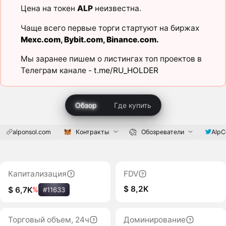
Цена на токен
ALP
неизвестна.
Чаще всего первые торги стартуют на биржах
Mexc.com
,
Bybit.com
,
Binance.com
.
Мы заранее пишем о листингах топ проектов в
Телеграм канале -
t.me/RU_HOLDER
Обзор
Где купить
alponsol.com
Контракты
Обозреватели
AlpC
Капитализация
FDV
$ 8,2K
$ 6,7K
%
#11633
Торговый объем, 24ч
Доминирование