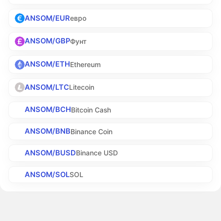
ANSOM/EUR
евро
ANSOM/GBP
Фунт
ANSOM/ETH
Ethereum
ANSOM/LTC
Litecoin
ANSOM/BCH
Bitcoin Cash
ANSOM/BNB
Binance Coin
ANSOM/BUSD
Binance USD
ANSOM/SOL
SOL