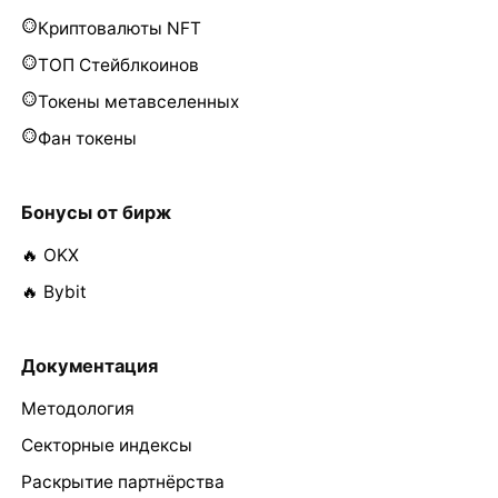
Криптовалюты NFT
ТОП Стейблкоинов
Токены метавселенных
Фан токены
Бонусы от бирж
🔥 OKX
🔥 Bybit
Документация
Методология
Секторные индексы
Раскрытие партнёрства