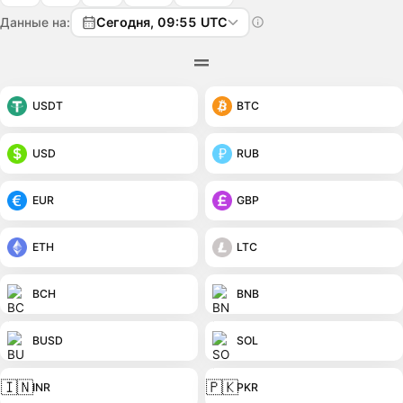
Данные на:
Сегодня, 09:55 UTC
USDT
BTC
USD
RUB
EUR
GBP
ETH
LTC
BCH
BNB
BUSD
SOL
🇮🇳
🇵🇰
INR
PKR