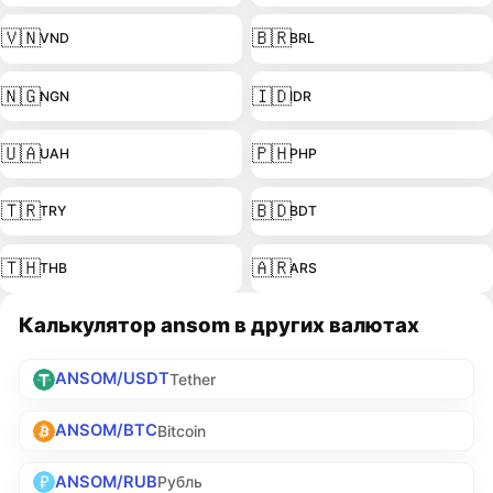
🇻🇳
🇧🇷
VND
BRL
🇳🇬
🇮🇩
NGN
IDR
🇺🇦
🇵🇭
UAH
PHP
🇹🇷
🇧🇩
TRY
BDT
🇹🇭
🇦🇷
THB
ARS
Калькулятор ansom в других валютах
ANSOM/USDT
Tether
ANSOM/BTC
Bitcoin
ANSOM/RUB
Рубль