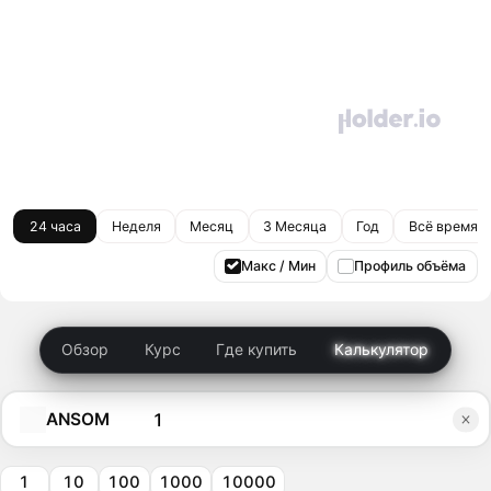
24 часа
Неделя
Месяц
3 Месяца
Год
Всё время
Макс / Мин
Профиль объёма
Обзор
Курс
Где купить
Калькулятор
ANSOM
1
10
100
1000
10000