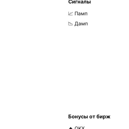
Сигналы
📈 Памп
📉 Дамп
Бонусы от бирж
🔥 OKX