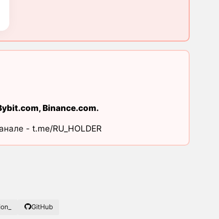
Bybit.com
,
Binance.com
.
канале -
t.me/RU_HOLDER
ion_
GitHub