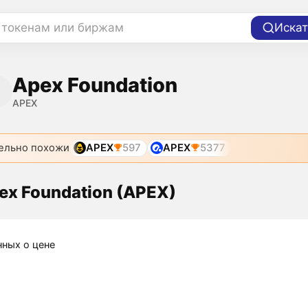
 токенам или биржам
Искат
Apex Foundation
APEX
ельно похожи
APEX
597
APEX
5377
ex Foundation (APEX)
нных о цене