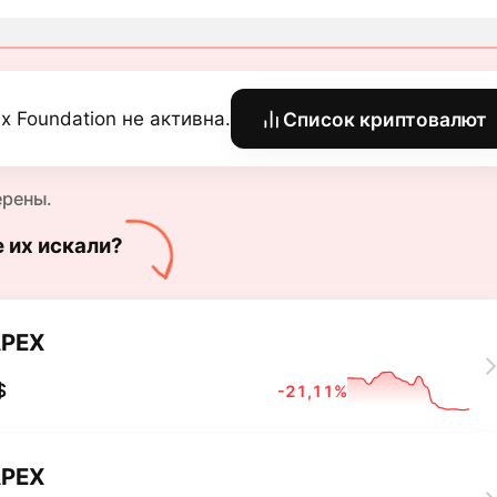
x Foundation не активна.
Список криптовалют
ерены.
е их искали?
PEX
$
-21,11%
PEX