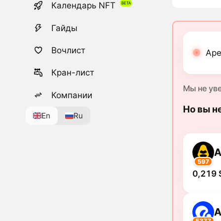
Календарь NFT
Гайды
Вочлист
Ape
Кран-лист
Мы не ув
Компании
Но вы н
En
Ru
A
597
0,219 
A
5377