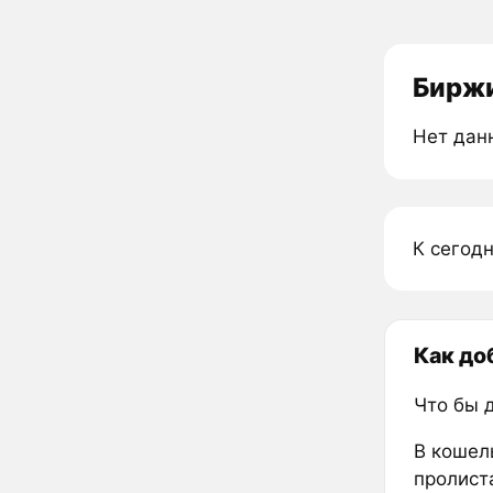
Биржи
Нет дан
К сегодн
Как до
Что бы 
В кошел
пролиста