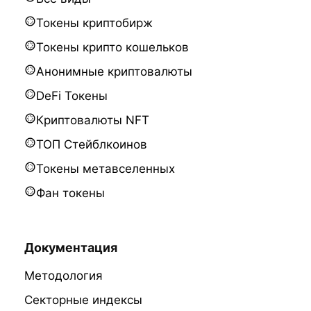
Токены криптобирж
Токены крипто кошельков
Анонимные криптовалюты
DeFi Токены
Криптовалюты NFT
ТОП Стейблкоинов
Токены метавселенных
Фан токены
Документация
Методология
Секторные индексы