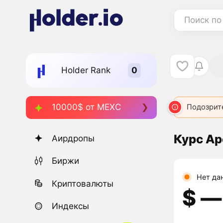
Поиск по
Holder Rank
10000$ от MEXC
Подозрит
Курс Ap
Аирдропы
Биржи
Нет да
Криптовалюты
$ ―
Индексы