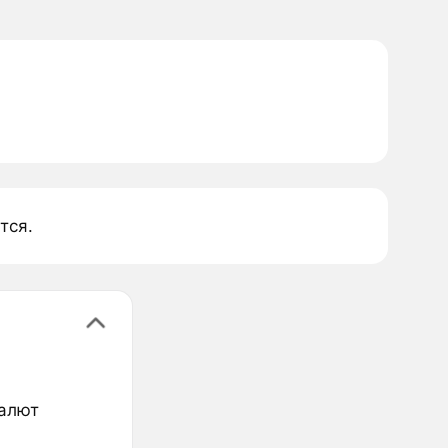
тся.
валют