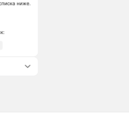
списка ниже.
к: