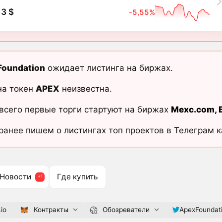
3 $
-5,55%
Foundation
ожидает листинга на биржах.
на токен
APEX
неизвестна.
всего первые торги стартуют на биржах
Mexc.com
,
ранее пишем о листингах топ проектов в Телеграм 
Новости
Где купить
io
Контракты
Обозреватели
ApexFoundat