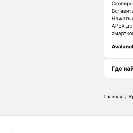
Скопиро
Вставить
Нажать к
APEX до
смартко
Avalanc
Где на
Главная
/
К