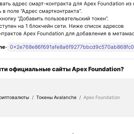
вать адрес смарт-контракта для Apex Foundation из 
 в поле “Адрес смартконтракта”.
нопку “Добавить пользовательский токен”.
ступен на 1 блокчейн сети. Ниже список адресов
нтрактов Apex Foundation для добавления в метамас
he
-
0x2e768e86f691afe8a6f9277bbcd9c570ab868fc0
йти официальные сайты Apex Foundation?
риптовалюты
/
Токены Avalanche
/
Apex Foundation