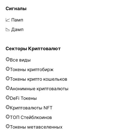
Сигналы
📈 Памп
📉 Дамп
Секторы Криптовалют
Все виды
Токены криптобирж
Токены крипто кошельков
Анонимные криптовалюты
DeFi Токены
Криптовалюты NFT
ТОП Стейблкоинов
Токены метавселенных