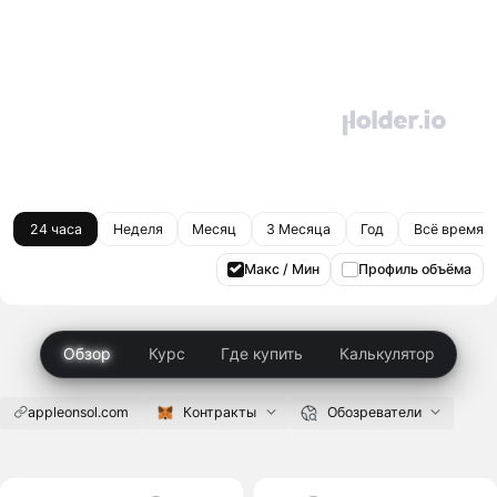
24 часа
Неделя
Месяц
3 Месяца
Год
Всё время
Макс / Мин
Профиль объёма
Обзор
Курс
Где купить
Калькулятор
appleonsol.com
Контракты
Обозреватели