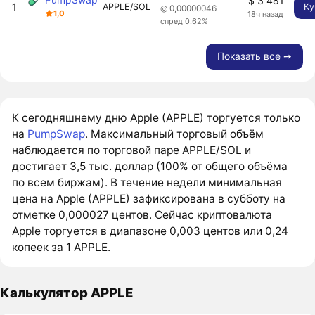
$ 3 481
1
APPLE/SOL
Ку
◎ 0,00000046
1,0
18ч назад
спред 0.62%
Показать все ➙
К сегодняшнему дню Apple (APPLE) торгуется только
на
PumpSwap
. Максимальный торговый объём
наблюдается по торговой паре APPLE/SOL и
достигает 3,5 тыс. доллар (100% от общего объёма
по всем биржам). В течение недели минимальная
цена на Apple (APPLE) зафиксирована в субботу на
отметке 0,000027 центов. Сейчас криптовалюта
Apple торгуется в диапазоне 0,003 центов или 0,24
копеек за 1 APPLE.
Калькулятор APPLE