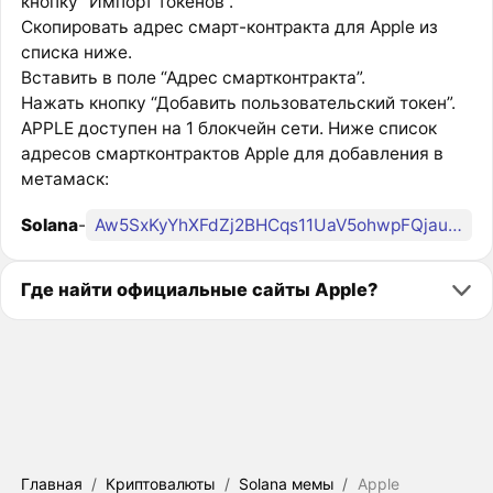
кнопку “Импорт токенов”.
Скопировать адрес смарт-контракта для Apple из
списка ниже.
Вставить в поле “Адрес смартконтракта”.
Нажать кнопку “Добавить пользовательский токен”.
APPLE доступен на 1 блокчейн сети. Ниже список
адресов смартконтрактов Apple для добавления в
метамаск:
Solana
-
Aw5SxKyYhXFdZj2BHCqs11UaV5ohwpFQjauB9jFhpump
Где найти официальные сайты Apple?
Главная
/
Криптовалюты
/
Solana мемы
/
Apple