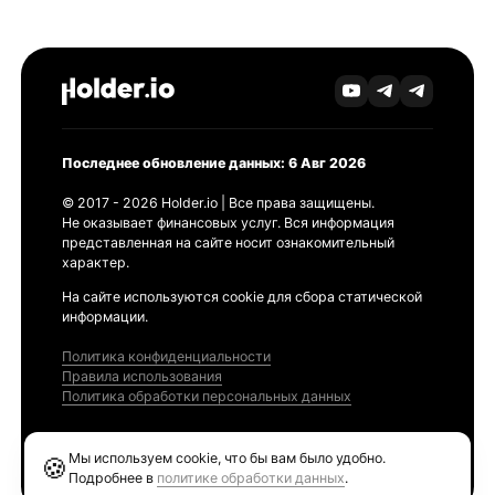
Последнее обновление данных: 6 Авг 2026
© 2017 - 2026 Holder.io | Все права защищены.
Не оказывает финансовых услуг. Вся информация
представленная на сайте носит ознакомительный
характер.
На сайте используются cookie для сбора статической
информации.
Политика конфиденциальности
Правила использования
Политика обработки персональных данных
Продукты
Мы используем cookie, что бы вам было удобно.
🍪
Ethereum GAS Tracker
Подробнее в
политике обработки данных
.