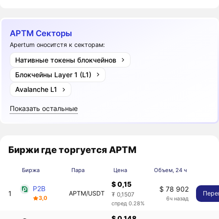
APTM Секторы
Apertum оноситстя к секторам:
Нативные токены блокчейнов
Блокчейны Layer 1 (L1)
Avalanche L1
Показать остальные
Биржи где торгуется APTM
Биржа
Пара
Цена
Объем, 24 ч
$ 0,15
P2B
$ 78 902
1
APTM/USDT
Пере
₮ 0,1507
3,0
6ч назад
спред 0.28%
$ 0,148