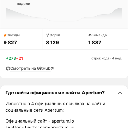
недели
Звёзды
Форки
Команда
9 827
8 129
1 887
+273
−21
строк кода · 4 нед.
Смотреть на GitHub
Где найти официальные сайты Apertum?
Известно о 4 официальных ссылках на сайт и
социальные сети Apertum:
Официальный сайт -
apertum.io
Twitter -
twitter.com/apertum_io