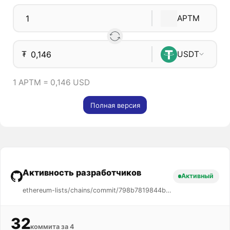
APTM
₮
USDT
1 APTM = 0,146 USD
Полная версия
Активность разработчиков
Активный
ethereum-lists/chains/commit/798b7819844b87194d9c12e6bda306aa5f7857b1
32
коммита за 4