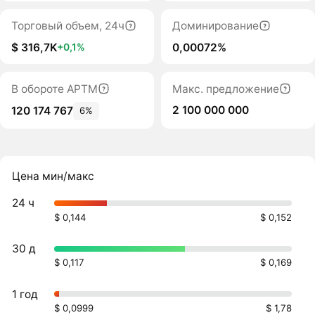
Торговый объем, 24ч
Доминирование
$ 316,7K
0,00072%
+0,1%
В обороте APTM
Макс. предложение
2 100 000 000
120 174 767
6%
Цена мин/макс
24 ч
$ 0,144
$ 0,152
30 д
$ 0,117
$ 0,169
1 год
$ 0,0999
$ 1,78