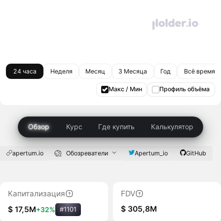
24 часа
Неделя
Месяц
3 Месяца
Год
Всё время
Макс / Мин
Профиль объёма
Обзор
Курс
Где купить
Калькулятор
apertum.io
Обозреватели
Apertum_io
GitHub
Капитализация
FDV
$ 305,8M
$ 17,5M
+32%
#1101