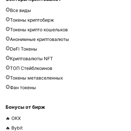
Все виды
Токены криптобирж
Токены крипто кошельков
Анонимные криптовалюты
DeFi Токены
Криптовалюты NFT
ТОП Стейблкоинов
Токены метавселенных
Фан токены
Бонусы от бирж
🔥 OKX
🔥 Bybit