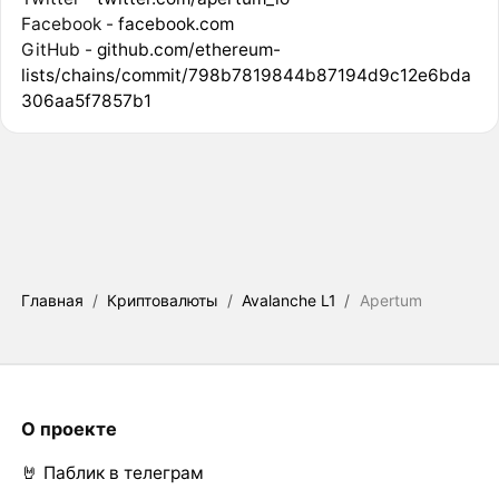
Facebook -
facebook.com
GitHub -
github.com/ethereum-
lists/chains/commit/798b7819844b87194d9c12e6bda
306aa5f7857b1
Главная
/
Криптовалюты
/
Avalanche L1
/
Apertum
О проекте
🤘 Паблик в телеграм