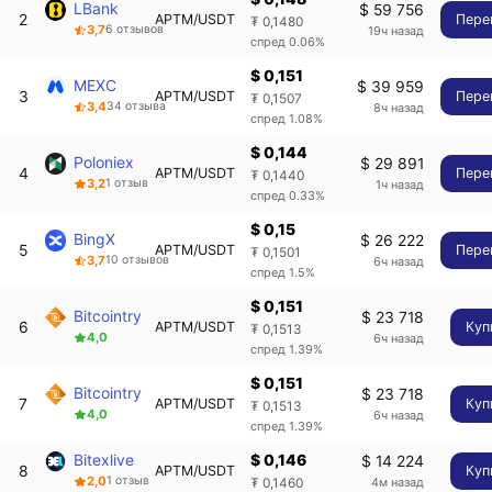
LBank
$ 59 756
2
APTM/USDT
Пере
₮ 0,1480
3,7
6 отзывов
19ч назад
спред 0.06%
$ 0,151
MEXC
$ 39 959
3
APTM/USDT
Пере
₮ 0,1507
3,4
34 отзыва
8ч назад
спред 1.08%
$ 0,144
Poloniex
$ 29 891
4
APTM/USDT
Пере
₮ 0,1440
3,2
1 отзыв
1ч назад
спред 0.33%
$ 0,15
BingX
$ 26 222
5
APTM/USDT
Пере
₮ 0,1501
3,7
10 отзывов
6ч назад
спред 1.5%
$ 0,151
Bitcointry
$ 23 718
6
APTM/USDT
Куп
₮ 0,1513
4,0
6ч назад
спред 1.39%
$ 0,151
Bitcointry
$ 23 718
7
APTM/USDT
Куп
₮ 0,1513
4,0
6ч назад
спред 1.39%
Bitexlive
$ 0,146
$ 14 224
8
APTM/USDT
Куп
2,0
1 отзыв
4м назад
₮ 0,1460