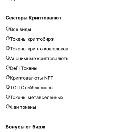
Секторы Криптовалют
Все виды
Токены криптобирж
Токены крипто кошельков
Анонимные криптовалюты
DeFi Токены
Криптовалюты NFT
ТОП Стейблкоинов
Токены метавселенных
Фан токены
Бонусы от бирж