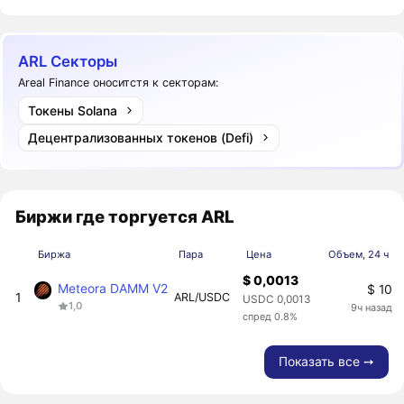
ARL Секторы
Areal Finance оноситстя к секторам:
Токены Solana
Децентрализованных токенов (Defi)
Биржи где торгуется ARL
Биржа
Пара
Цена
Объем, 24 ч
$ 0,0013
Meteora DAMM V2
$ 10
1
ARL/USDC
USDC 0,0013
1,0
9ч назад
спред 0.8%
Показать все ➙