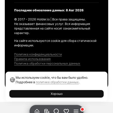
Последнее обновление данных: 8 Авг 2026
© 2017 - 2026 Holder.io | Все права защищены.
Не оказывает финансовых услуг. Вся информация
представленная на сайте носит ознакомительный
характер.
На сайте используются cookie для сбора статической
информации.
Политика конфиденциальности
Правила использования
Политика обработки персональных данных
Продукты
Мы используем cookie, что бы вам было удобно.
🍪
Ethereum GAS Tracker
Подробнее в
политике обработки данных
.
Хорошо