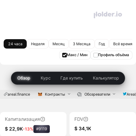
24 часа
Неделя
Месяц
3 Месяца
Год
Всё время
Макс / Мин
Профиль объёма
Обзор
Курс
Где купить
Калькулятор
areal.finance
Контракты
Обозреватели
Area
Капитализация
FDV
$ 34,1K
$ 22,9K
-13%
#9119