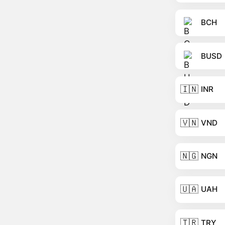
BCH
BUSD
🇮🇳
INR
🇻🇳
VND
🇳🇬
NGN
🇺🇦
UAH
🇹🇷
TRY