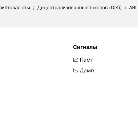
риптовалюты
/
Децентрализованных токенов (Defi)
/
AR
Сигналы
📈 Памп
📉 Дамп