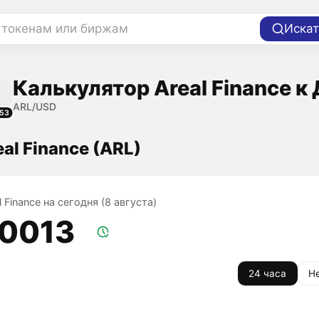
 токенам или биржам
Искат
Калькулятор Areal Finance к
ARL/USD
53
al Finance (ARL)
l Finance на сегодня (8 августа)
,0013
24 часа
Н