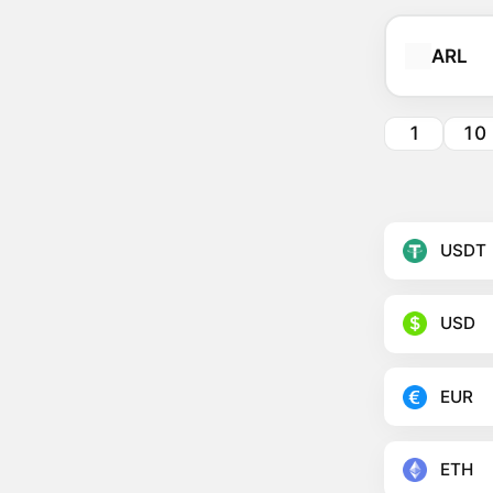
ARL
1
10
USDT
USD
EUR
ETH