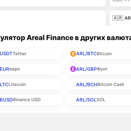
🇦🇷
AR
улятор Areal Finance в других валют
/USDT
ARL/BTC
Tether
Bitcoin
/EUR
ARL/GBP
евро
Фунт
LTC
ARL/BCH
Litecoin
Bitcoin Cash
/BUSD
ARL/SOL
Binance USD
SOL