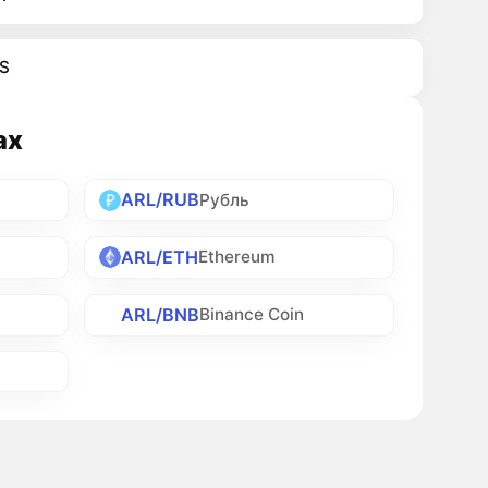
S
ах
ARL/RUB
Рубль
ARL/ETH
Ethereum
ARL/BNB
Binance Coin