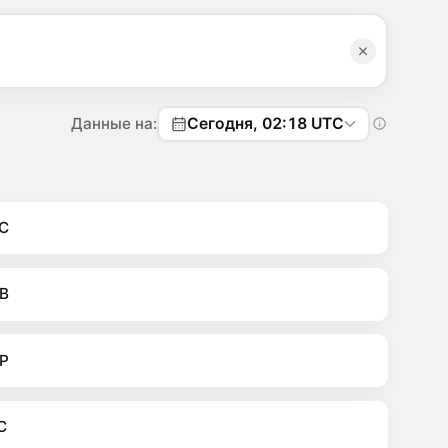
Данные на:
Сегодня, 02:18 UTC
C
B
P
C