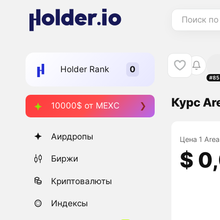
Поиск по
Holder Rank
#85
Курс Are
10000$ от MEXC
Аирдропы
Цена 1 Area
$ 0
Биржи
Криптовалюты
Индексы