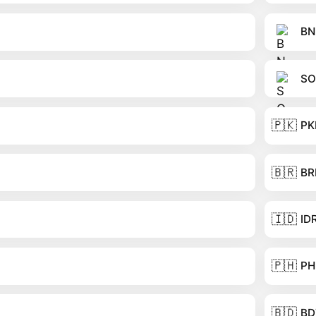
BN
SO
🇵🇰
PK
🇧🇷
BR
🇮🇩
ID
🇵🇭
PH
🇧🇩
BD