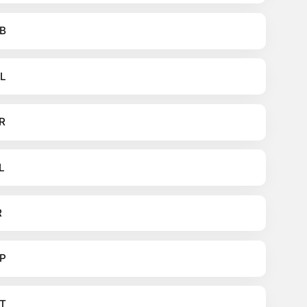
B
L
R
L
R
P
T