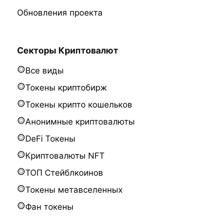
Обновления проекта
Секторы Криптовалют
Все виды
Токены криптобирж
Токены крипто кошельков
Анонимные криптовалюты
DeFi Токены
Криптовалюты NFT
ТОП Стейблкоинов
Токены метавселенных
Фан токены