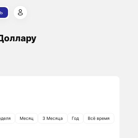
ь
 Доллару
еделя
Месяц
3 Месяца
Год
Всё время