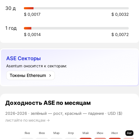
30 д
$ 0,0017
$ 0,0032
1 год
$ 0,0014
$ 0,0072
ASE Секторы
Asentum оноситстя к секторам:
Токены Ethereum
Доходность
ASE
по месяцам
2026–2026 ·
зелёный — рост, красный — падение
· USD ($)
листайте по месяцам →
Янв
Фев
Мар
Апр
Май
Июн
Июл
Авг