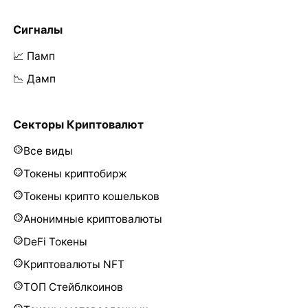
Сигналы
📈 Памп
📉 Дамп
Секторы Криптовалют
Все виды
Токены криптобирж
Токены крипто кошельков
Анонимные криптовалюты
DeFi Токены
Криптовалюты NFT
ТОП Стейблкоинов