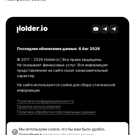
Последнее обновление данных: 6 Авг 2026
© 2017 - 2026 Holder.io | Все права защищены.
Не оказывает финансовых услуг. Вся информация
представленная на сайте носит ознакомительный
характер.
На сайте используются cookie для сбора статической
информации.
Политика конфиденциальности
Правила использования
Политика обработки персональных данных
Продукты
Мы используем cookie, что бы вам было удобно.
🍪
Ethereum GAS Tracker
Подробнее в
политике обработки данных
.