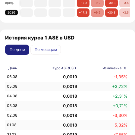
сред.
−17.3
−9.2
−30.3
−3.5
2026
−17.3
−9.2
−30.3
−3.5
История курса 1 ASE в USD
По дням
По месяцам
День
Курс ASE/USD
Изменение, %
0,0019
-1,35%
06.08
0,0019
+3,72%
05.08
0,0018
+2,31%
04.08
0,0018
+0,71%
03.08
0,0018
-3,30%
02.08
0,0018
-5,32%
01.08
0,0019
-7,55%
31.07