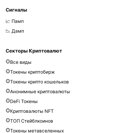
Сигналы
📈 Памп
📉 Дамп
Секторы Криптовалют
Все виды
Токены криптобирж
Токены крипто кошельков
Анонимные криптовалюты
DeFi Токены
Криптовалюты NFT
ТОП Стейблкоинов
Токены метавселенных