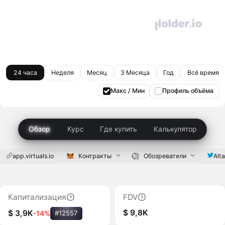
24 часа
Неделя
Месяц
3 Месяца
Год
Всё время
Макс / Мин
Профиль объёма
Обзор
Курс
Где купить
Калькулятор
app.virtuals.io
Контракты
Обозреватели
Alta
Капитализация
FDV
$ 9,8K
$ 3,9K
-14%
#12557