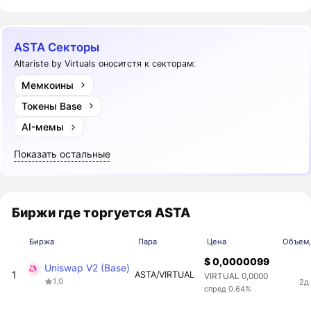
ASTA Секторы
Altariste by Virtuals оноситстя к секторам:
Мемкоины
Токены Base
AI-мемы
Показать остальные
Биржи где торгуется ASTA
Биржа
Пара
Цена
Объем,
$ 0,0000099
Uniswap V2 (Base)
1
ASTA/VIRTUAL
VIRTUAL 0,0000
1,0
2д
спред 0.64%