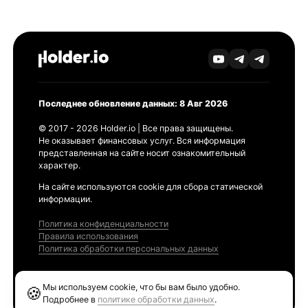
Последнее обновление данных: 8 Авг 2026
© 2017 - 2026 Holder.io | Все права защищены.
Не оказывает финансовых услуг. Вся информация
представленная на сайте носит ознакомительный
характер.
На сайте используются cookie для сбора статической
информации.
Политика конфиденциальности
Правила использования
Политика обработки персональных данных
Продукты
Мы используем cookie, что бы вам было удобно.
🍪
Ethereum GAS Tracker
Подробнее в
политике обработки данных
.