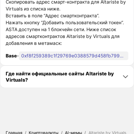
Скопировать адрес смарт-контракта для Altariste by
Virtuals из списка ниже.
Вставить в поле “Адрес смартконтракта”.
Нажать кнопку “Добавить пользовательский токен”.
ASTA доступен на 1 блокчейн сети. Ниже список
адресов смартконтрактов Altariste by Virtuals для
добавления в метамаск:
Base
-
0xf8f259389c1f29769e0388579d458fb799489185
Где найти официальные сайты Altariste by
Virtuals?
Главная
/
Криптовалюты
/
AI-мемы
/
Altariste by Virtuals