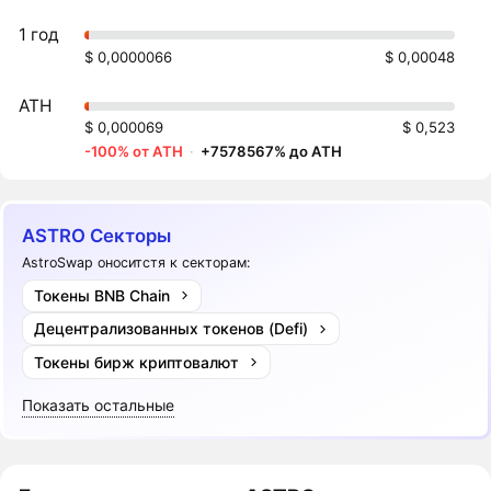
1 год
$ 0,0000066
$ 0,00048
ATH
$ 0,000069
$ 0,523
-100% от ATH
·
+7578567% до ATH
ASTRO Секторы
AstroSwap оноситстя к секторам:
Токены BNB Chain
Децентрализованных токенов (Defi)
Токены бирж криптовалют
Показать остальные