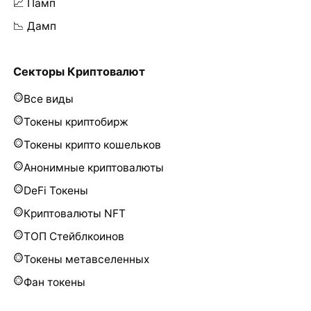
📈 Памп
📉 Дамп
Секторы Криптовалют
Все виды
Токены криптобирж
Токены крипто кошельков
Анонимные криптовалюты
DeFi Токены
Криптовалюты NFT
ТОП Стейблкоинов
Токены метавселенных
Фан токены