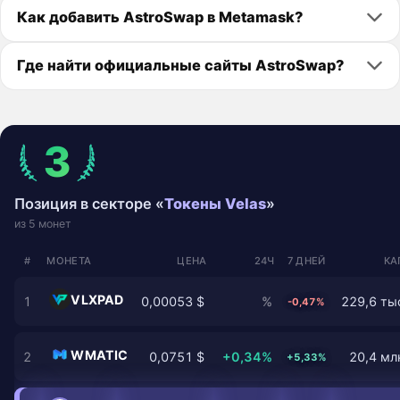
Как добавить AstroSwap в Metamask?
Где найти официальные сайты AstroSwap?
3
Позиция в секторе «
Токены Velas
»
из 5 монет
#
МОНЕТА
ЦЕНА
24Ч
7 ДНЕЙ
КА
VLXPAD
1
0,00053 $
%
229,6 тыс
-0,47%
WMATIC
2
0,0751 $
+0,34%
20,4 млн
+5,33%