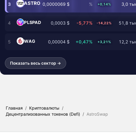
ASTRO
3
0,0000069 $
%
3,0 ты
+0,14%
PLSPAD
4
0,0003 $
-5,77%
51,8 тыс
-14,22%
WAG
5
0,00004 $
+0,47%
12,2 тыс
+3,21%
Показать весь сектор →
Главная
/
Криптовалюты
/
Децентрализованных токенов (Defi)
/
AstroSwap