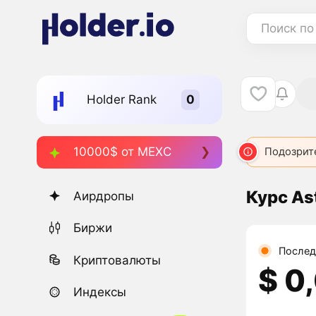
Поиск по
Holder Rank
10000$ от MEXC
ASTER
46
ASTR
485
ASTRO
Подозрит
487
Курс As
Аирдропы
Биржи
Послед
Криптовалюты
$ 0
Индексы