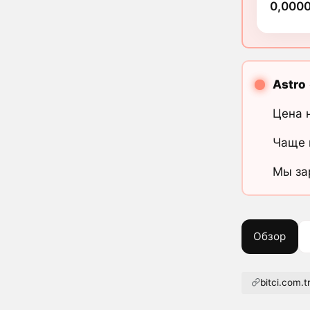
0,000
Astro
Цена 
Чаще 
Мы за
Обзор
bitci.com.t