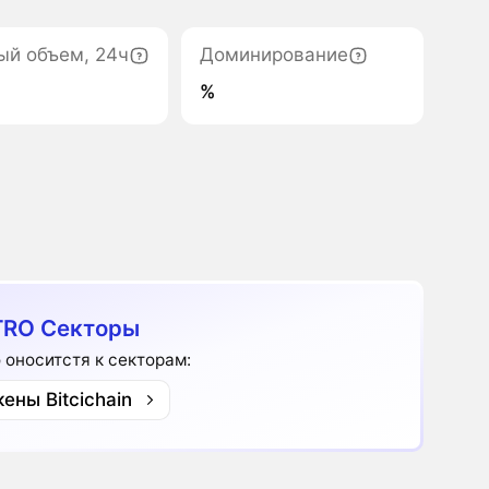
ый объем, 24ч
Доминирование
%
TRO Секторы
o оноситстя к секторам:
кены Bitcichain