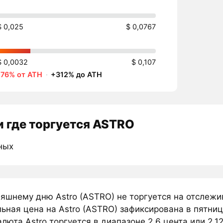
$ 0,025
$ 0,0767
$ 0,0032
$ 0,107
-76% от ATH
·
+312% до ATH
 где торгуется ASTRO
ных
няшнему дню Astro (ASTRO) не торгуется на отслеж
ная цена на Astro (ASTRO) зафиксирована в пятниц
люта Astro торгуется в диапазоне 2,6 цента или 2,12