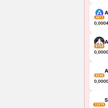
4871
0,0004
8724
0,000
A
9239
0,000
S
12279