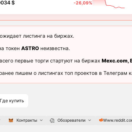
0034 $
-26,09%
ожидает листинга на биржах.
на токен
ASTRO
неизвестна.
всего первые торги стартуют на биржах
Mexc.com
,
ранее пишем о листингах топ проектов в Телеграм 
Где купить
r
Контракты
Обозреватели
Www.reddit.c