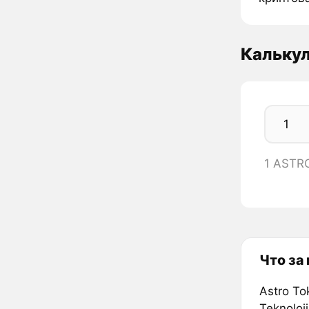
Кальку
1 ASTR
Что за
Astro To
Teknoloj