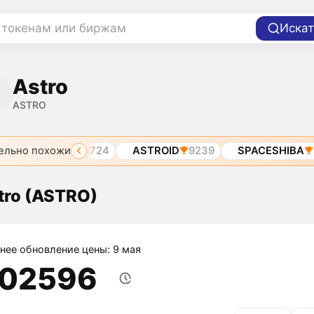
 токенам или биржам
Искат
Astro
ASTRO
ельно похожи
1
ASTRO
8724
ASTROID
9239
SPACESHIBA
12
tro (ASTRO)
нее обновление цены: 9 мая
,02596