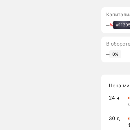
Капитали
‒
%
#1130
В оборот
‒
0%
Цена ми
24 ч
30 д