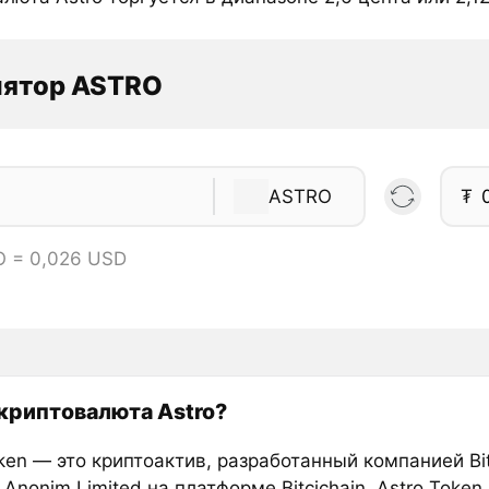
лятор ASTRO
ASTRO
₮
O = 0,026 USD
 криптовалюта Astro?
ken — это криптоактив, разработанный компанией Bit
i Anonim Limited на платформе Bitcichain. Astro Token