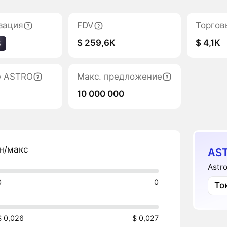
зация
FDV
Торгов
$ 259,6K
$ 4,1K
5
е ASTRO
Макс. предложение
10 000 000
н/макс
AS
Astr
0
0
То
$ 0,026
$ 0,027