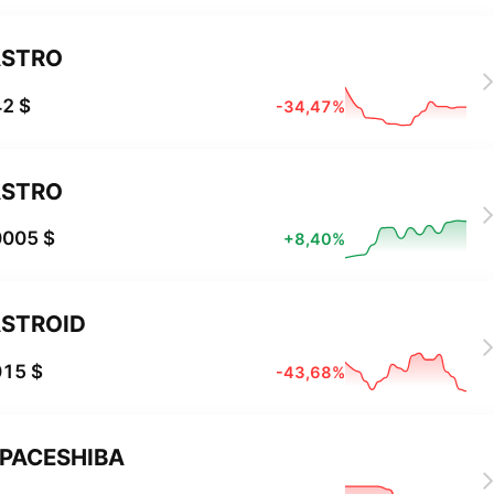
ASTRO
2 $
-34,47%
ASTRO
0005 $
+8,40%
STROID
015 $
-43,68%
PACESHIBA