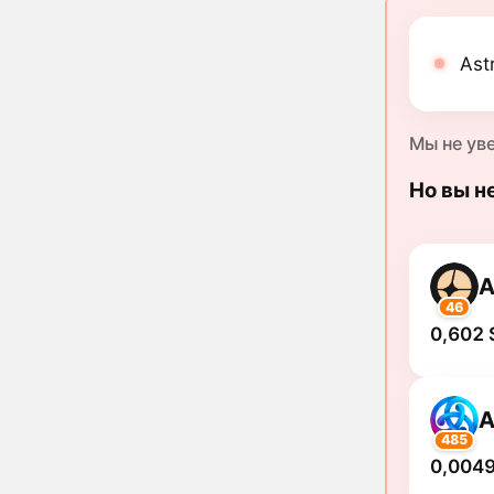
Ast
Мы не ув
Но вы н
A
46
0,602 
A
485
0,0049