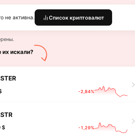
ro не активна.
Список криптовалют
ерены.
е их искали?
STER
$
-2,84%
STR
 $
-1,29%