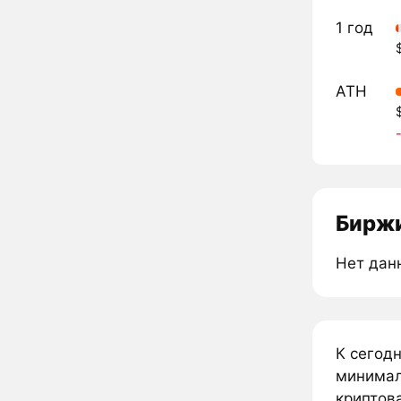
1 год
ATH
Биржи
Нет дан
К сегод
минималь
криптова