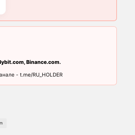
Bybit.com
,
Binance.com
.
канале -
t.me/RU_HOLDER
om