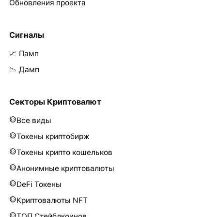
Обновления проекта
Сигналы
📈 Памп
📉 Дамп
Секторы Криптовалют
Все виды
Токены криптобирж
Токены крипто кошельков
Анонимные криптовалюты
DeFi Токены
Криптовалюты NFT
ТОП Стейблкоинов