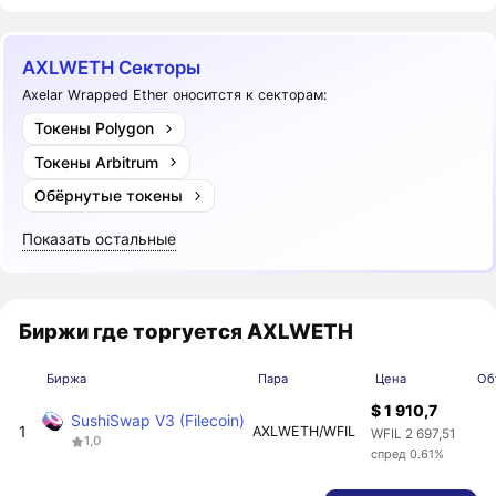
AXLWETH Секторы
Axelar Wrapped Ether оноситстя к секторам:
Токены Polygon
Токены Arbitrum
Обёрнутые токены
Показать остальные
Биржи где торгуется AXLWETH
Биржа
Пара
Цена
Об
$ 1 910,7
SushiSwap V3 (Filecoin)
1
AXLWETH/WFIL
WFIL 2 697,51
1,0
спред 0.61%