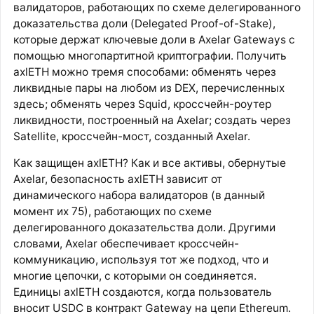
валидаторов, работающих по схеме делегированного
доказательства доли (Delegated Proof-of-Stake),
которые держат ключевые доли в Axelar Gateways с
помощью многопартитной криптографии. Получить
axlETH можно тремя способами: обменять через
ликвидные пары на любом из DEX, перечисленных
здесь; обменять через Squid, кроссчейн-роутер
ликвидности, построенный на Axelar; создать через
Satellite, кроссчейн-мост, созданный Axelar.
Как защищен axlETH? Как и все активы, обернутые
Axelar, безопасность axlETH зависит от
динамического набора валидаторов (в данный
момент их 75), работающих по схеме
делегированного доказательства доли. Другими
словами, Axelar обеспечивает кроссчейн-
коммуникацию, используя тот же подход, что и
многие цепочки, с которыми он соединяется.
Единицы axlETH создаются, когда пользователь
вносит USDC в контракт Gateway на цепи Ethereum.