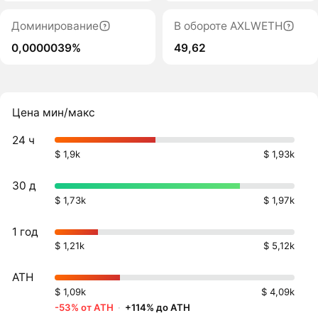
Доминирование
В обороте AXLWETH
0,0000039%
49,62
Цена мин/макс
24 ч
$ 1,9k
$ 1,93k
30 д
$ 1,73k
$ 1,97k
1 год
$ 1,21k
$ 5,12k
ATH
$ 1,09k
$ 4,09k
-53% от ATH
·
+114% до ATH