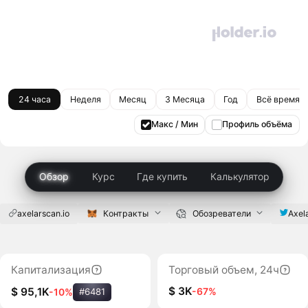
24 часа
Неделя
Месяц
3 Месяца
Год
Всё время
Макс / Мин
Профиль объёма
Обзор
Курс
Где купить
Калькулятор
axelarscan.io
Контракты
Обозреватели
Axel
Капитализация
Торговый объем, 24ч
$ 3K
-67%
$ 95,1K
-10%
#6481