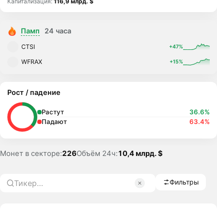
Капитализация:
116,9 млрд. $
Памп
24 часа
CTSI
+47%
WFRAX
+15%
Рост / падение
Растут
36.6%
Падают
63.4%
Монет в секторе:
226
Объём 24ч:
10,4 млрд. $
Фильтры