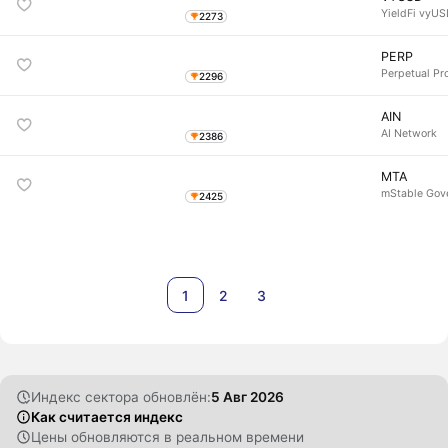
YieldFi vyU
2273
PERP
Perpetual Pr
2296
AIN
AI Network
2386
MTA
mStable Gov
2425
1
2
3
Индекс сектора обновлён:
5 Авг 2026
Как считается индекс
Цены обновляются в реальном времени