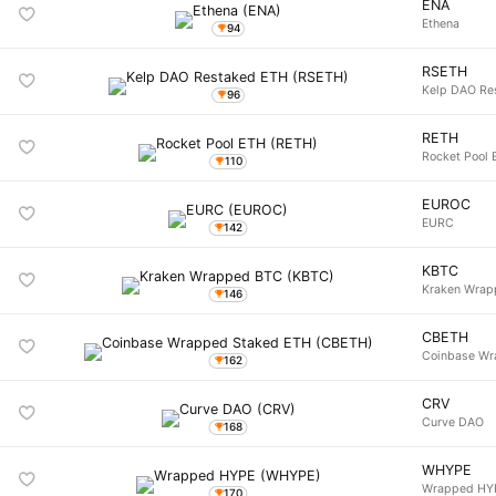
ENA
Ethena
94
RSETH
Kelp DAO Re
96
RETH
Rocket Pool
110
EUROC
EURC
142
KBTC
Kraken Wra
146
CBETH
Coinbase Wr
162
CRV
Curve DAO
168
WHYPE
Wrapped HY
170