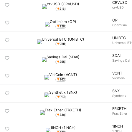
CRVUSD
crvUSD
216
OP
Optimism
228
UNIBTC
Universal B
238
SDAI
Savings Dai
255
VCNT
ViciCoin
262
SNX
Synthetix
319
FRXETH
Frax Ether
330
1INCH
1INCH