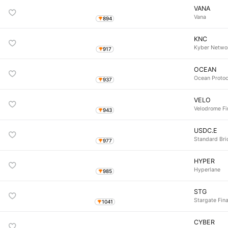
VANA
Vana
894
KNC
Kyber Networ
917
OCEAN
Ocean Protoc
937
VELO
Velodrome F
943
USDC.E
Standard Br
977
HYPER
Hyperlane
985
STG
Stargate Fin
1041
CYBER