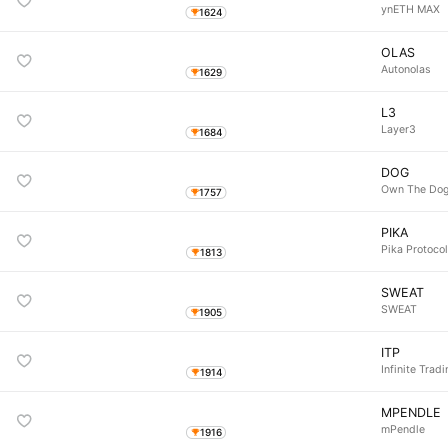
ynETH MAX
1624
OLAS
Autonolas
1629
L3
Layer3
1684
DOG
Own The Do
1757
PIKA
Pika Protoco
1813
SWEAT
SWEAT
1905
ITP
Infinite Trad
1914
MPENDLE
mPendle
1916