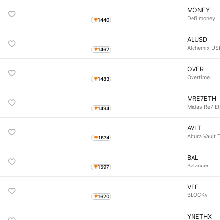
MONEY
Defi.money
1440
ALUSD
Alchemix US
1462
OVER
Overtime
1483
MRE7ETH
Midas Re7 E
1494
AVLT
Altura Vault 
1574
BAL
Balancer
1597
VEE
BLOCKv
1620
YNETHX