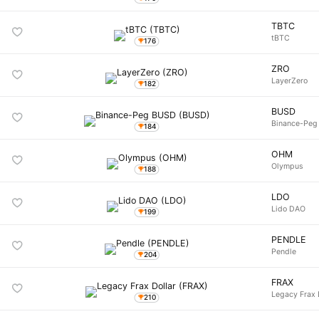
TBTC
tBTC
176
ZRO
LayerZero
182
BUSD
Binance-Pe
184
OHM
Olympus
188
LDO
Lido DAO
199
PENDLE
Pendle
204
FRAX
Legacy Frax 
210