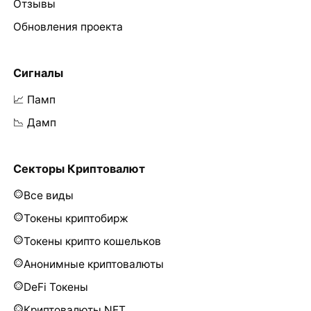
Отзывы
Обновления проекта
Сигналы
📈 Памп
📉 Дамп
Секторы Криптовалют
Все виды
Токены криптобирж
Токены крипто кошельков
Анонимные криптовалюты
DeFi Токены
Криптовалюты NFT