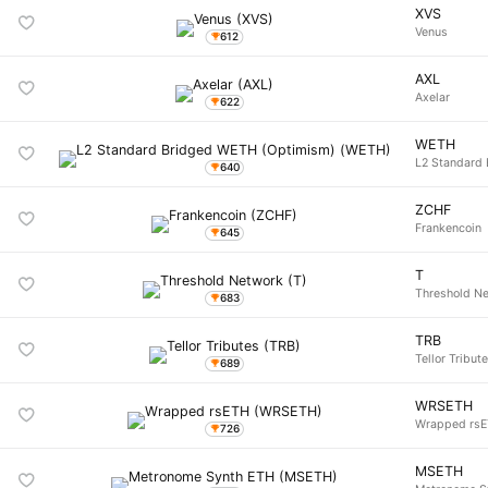
XVS
Venus
612
AXL
Axelar
622
WETH
L2 Standard
640
ZCHF
Frankencoin
645
T
Threshold N
683
TRB
Tellor Tribut
689
WRSETH
Wrapped rs
726
MSETH