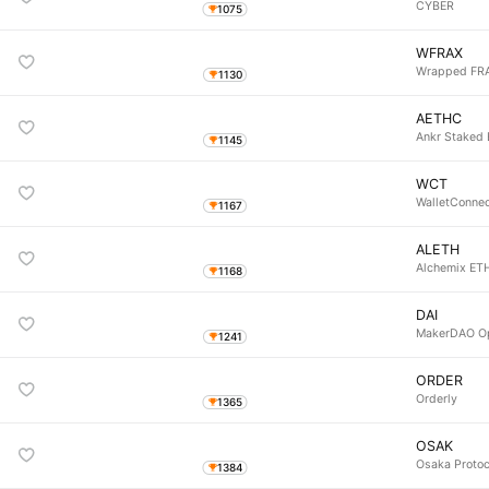
CYBER
1075
WFRAX
Wrapped FR
1130
AETHC
Ankr Staked
1145
WCT
WalletConne
1167
ALETH
Alchemix ET
1168
DAI
MakerDAO Op
1241
ORDER
Orderly
1365
OSAK
Osaka Protoc
1384