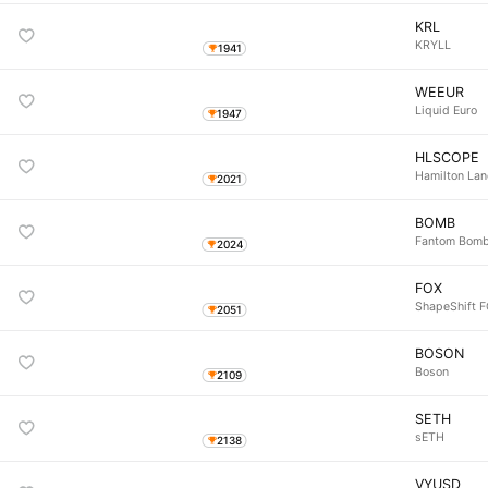
KRL
KRYLL
1941
WEEUR
Liquid Euro
1947
HLSCOPE
Hamilton Lan
2021
BOMB
Fantom Bom
2024
FOX
ShapeShift 
2051
BOSON
Boson
2109
SETH
sETH
2138
VYUSD