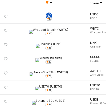
Токен
USDC
USDC
5
WBTC
Wrapped Bit
20
LINK
Chainlink
25
SUSDS
sUSDS
27
AWETH
Aave v3 WE
29
USDT0
USDT0
32
USDE
Ethena USDe
34