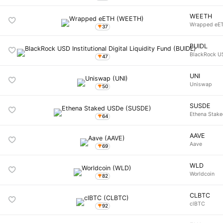
WEETH
Wrapped eE
37
BUIDL
BlackRock USD
47
UNI
Uniswap
50
SUSDE
Ethena Stak
64
AAVE
Aave
69
WLD
Worldcoin
82
CLBTC
clBTC
92