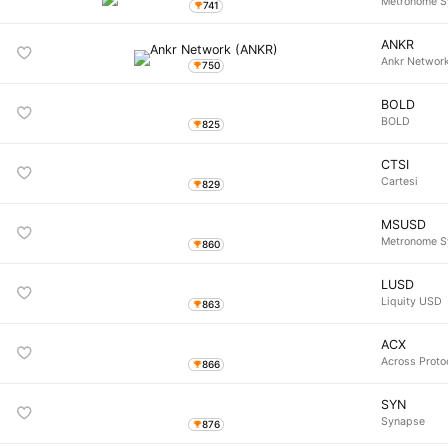
Metronome S
741
ANKR
Ankr Networ
750
BOLD
BOLD
825
CTSI
Cartesi
829
MSUSD
Metronome S
860
LUSD
Liquity USD
863
ACX
Across Proto
866
SYN
Synapse
876