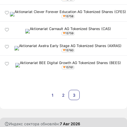
15758
15759
15760
15761
1
2
3
Индекс сектора обновлён:
7 Авг 2026