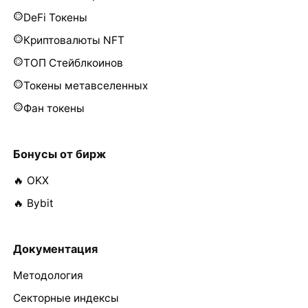
DeFi Токены
Криптовалюты NFT
ТОП Стейблкоинов
Токены метавселенных
Фан токены
Бонусы от бирж
🔥 OKX
🔥 Bybit
Документация
Методология
Секторные индексы