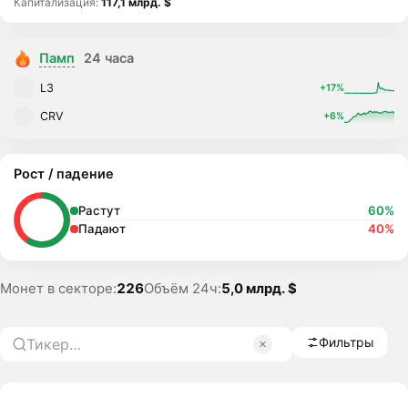
Капитализация:
117,1 млрд. $
Памп
24 часа
L3
+17%
CRV
+6%
Рост / падение
Растут
60%
Падают
40%
Монет в секторе:
226
Объём 24ч:
5,0 млрд. $
Фильтры