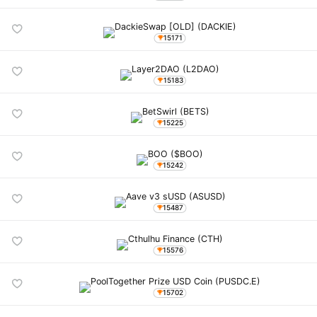
15171
15183
15225
15242
15487
15576
15702