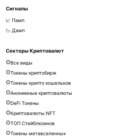
Сигналы
📈 Памп
📉 Дамп
Секторы Криптовалют
Все виды
Токены криптобирж
Токены крипто кошельков
Анонимные криптовалюты
DeFi Токены
Криптовалюты NFT
ТОП Стейблкоинов
Токены метавселенных