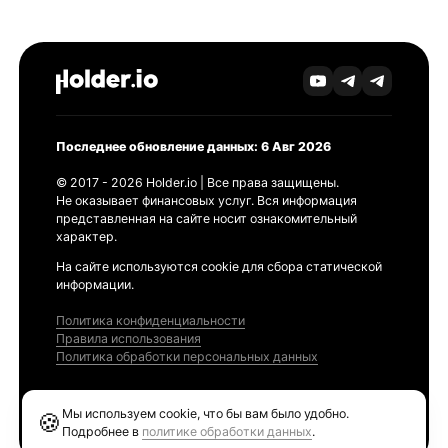
Последнее обновление данных: 6 Авг 2026
© 2017 - 2026 Holder.io | Все права защищены.
Не оказывает финансовых услуг. Вся информация
представленная на сайте носит ознакомительный
характер.
На сайте используются cookie для сбора статической
информации.
Политика конфиденциальности
Правила использования
Политика обработки персональных данных
Продукты
Мы используем cookie, что бы вам было удобно.
🍪
Ethereum GAS Tracker
Подробнее в
политике обработки данных
.