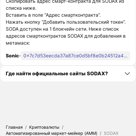
Скопировать адрес смарт-контракта для SODAX из
списка ниже.
Вставить в поле “Адрес смартконтракта”.
Нажать кнопку “Добавить пользовательский токен”.
SODA доступен на 1 блокчейн сети. Ниже список
адресов смартконтрактов SODAX для добавления в
метамаск:
Sonic
-
0x7c7d53eecda37a87ce0d5bf8e0b24512a48dc963
Где найти официальные сайты SODAX?
Главная
/
Криптовалюты
/
Автоматизированный маркет-мейкер (AMM)
/
SODAX