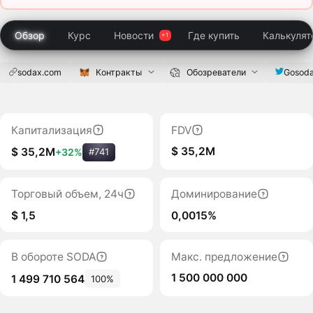
Обзор
Курс
Новости
Где купить
Калькулят
sodax.com
Контракты
Обозреватели
Gosod
Капитализация
FDV
$ 35,2M
$ 35,2M
+32%
#741
Торговый объем, 24ч
Доминирование
$ 1,5
0,0015%
В обороте SODA
Макс. предложение
1 500 000 000
1 499 710 564
100%