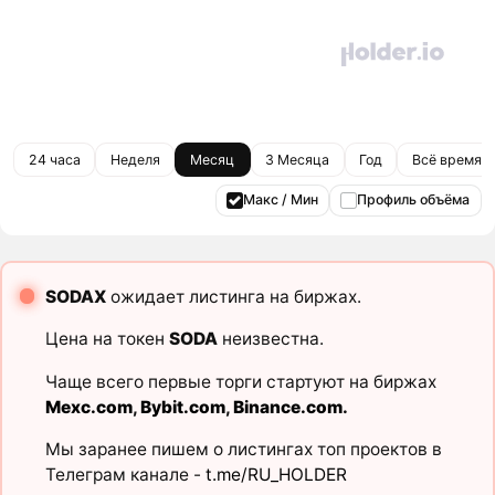
24 часа
Неделя
Месяц
3 Месяца
Год
Всё время
Макс / Мин
Профиль объёма
SODAX
ожидает листинга на биржах.
Цена на токен
SODA
неизвестна.
Чаще всего первые торги стартуют на биржах
Mexc.com
,
Bybit.com
,
Binance.com
.
Мы заранее пишем о листингах топ проектов в
Телеграм канале -
t.me/RU_HOLDER