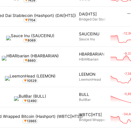
7426
―
DAI[HTS]
Bridged Dai Stablecoin (Hashpor
7704
-12,
SAUCEINU
Sauce Inu
8069
-9,3
HBARBARIAN
HBARbarian
8660
-7,3
LEEMON
LeemonHead
10529
-0,8
BULL
BullBar
12490
-34,
WBTC[HTS]
Bridged Wrapped Bitcoin (Hashp
13965