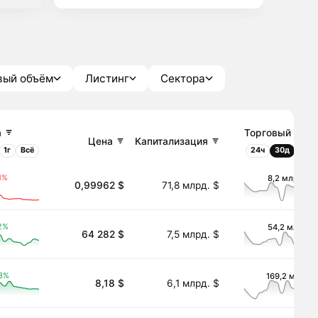
вый объём
Листинг
Сектора
а
Торговый объ
Цена
Капитализация
1г
Всё
24ч
30д
1г
1%
8,2 млрд. $
0,99962 $
71,8 млрд. $
2%
54,2 млн. $
64 282 $
7,5 млрд. $
3%
169,2 млн. $
8,18 $
6,1 млрд. $