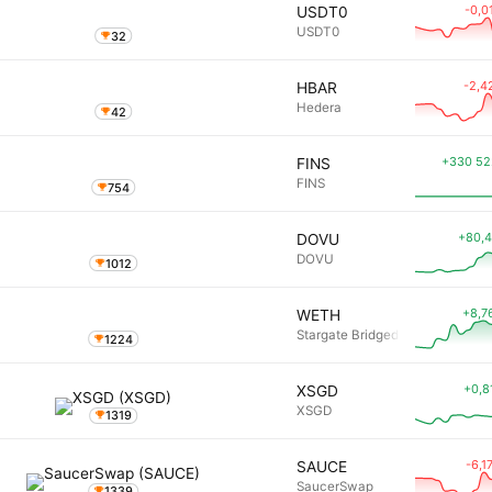
-0,0
USDT0
USDT0
32
-2,4
HBAR
Hedera
42
+330 52
FINS
FINS
754
+80,
DOVU
DOVU
1012
+8,7
WETH
Stargate Bridged WETH
1224
+0,8
XSGD
XSGD
1319
-6,1
SAUCE
SaucerSwap
1339