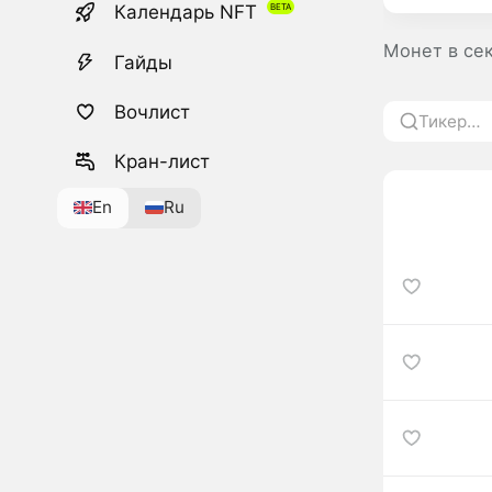
Календарь NFT
Монет в се
Гайды
Вочлист
Кран-лист
En
Ru