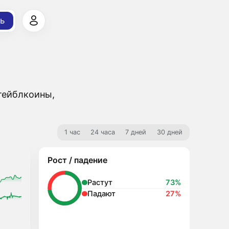
ь
стейблкоины,
1 час
24 часа
7 дней
30 дней
Рост / падение
Растут
73%
Падают
27%