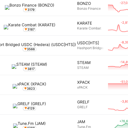
-27,
BONZO
Bonzo Finance
3179
-2,8
KARATE
Karate Combat
3187
-8,3
USDC[HTS]
Hashport Bridged USDC (Heder
3566
-14,
STEAM
STEAM
3817
-51,
XPACK
xPACK
3823
-3,8
GRELF
GRELF
4129
+76,
JAM
Tune.Fm