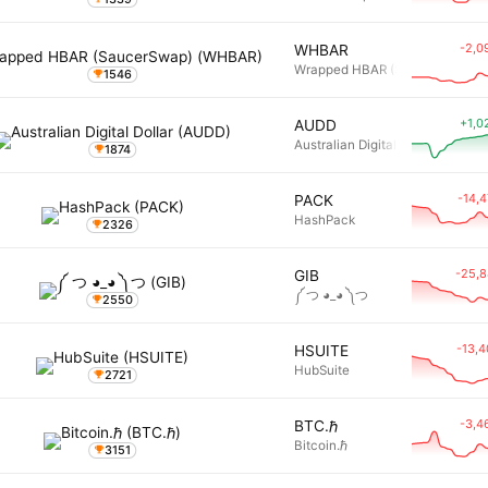
-2,0
WHBAR
Wrapped HBAR (SaucerSwap)
1546
+1,0
AUDD
Australian Digital Dollar
1874
-14,
PACK
HashPack
2326
-25,
GIB
༼ つ ◕_◕ ༽つ
2550
-13,
HSUITE
HubSuite
2721
-3,4
BTC.ℏ
Bitcoin.ℏ
3151