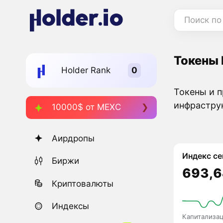
Поиск по
Токены 
Holder Rank
Токены и п
инфрастру
10000$ от MEXC
Аирдропы
Индекс се
Биржи
693,6
Криптовалюты
Индексы
Капитализа