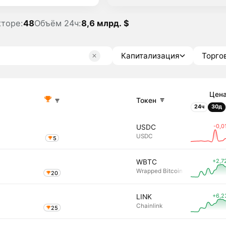
кторе:
48
Объём 24ч:
8,6 млрд. $
Капитализация
Торго
Цен
Токен
24ч
30д
-0,0
USDC
USDC
5
+2,7
WBTC
Wrapped Bitcoin
20
+6,2
LINK
Chainlink
25