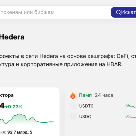
 токенам или биржам
Искат
Hedera
роекты в сети Hedera на основе хешграфа: DeFi, 
ктура и корпоративные приложения на HBAR.
ктора
Памп
24 часа
4
USDT0
0%
+0.23%
USDC
0%
ция:
92,7 млрд. $