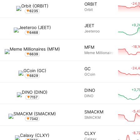
-24,
ORBIT
Orbit
6235
+9,2
JEET
Jeeteroo
6468
-18,
MFM
Meme Millionaires
6639
-24,
GC
GCoin
6829
+3,7
DINO
DINO
7157
-5,4
SMACKM
SMACKM
7342
-8,7
CLXY
Calaxy