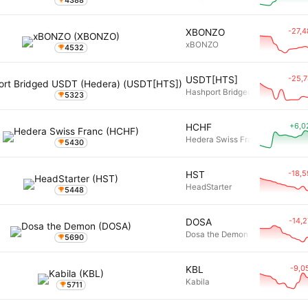
4388
-27,
XBONZO
xBONZO
4532
-25,
USDT[HTS]
Hashport Bridged USDT (Heder
5323
+6,0
HCHF
Hedera Swiss Franc
5430
-18,
HST
HeadStarter
5448
-14,
DOSA
Dosa the Demon
5690
-9,0
KBL
Kabila
5711