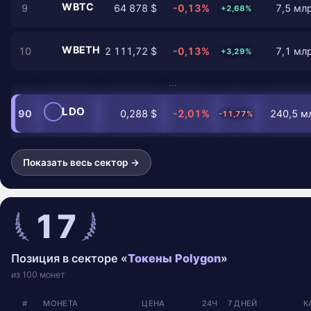
WBTC
9
64 878 $
-0,13%
7,5 млр
+2,68%
WBETH
10
2 111,72 $
-0,13%
7,1 млр
+3,29%
…
LDO
90
0,288 $
-2,01%
240,5 мл
-11,77%
Показать весь сектор →
17
Позиция в секторе «
Токены Polygon
»
из 100 монет
#
МОНЕТА
ЦЕНА
24Ч
7 ДНЕЙ
К