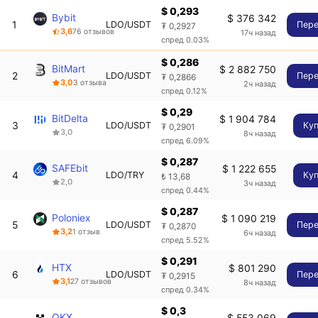
$ 0,293
Bybit
$ 376 342
1
LDO/USDT
Пере
₮ 0,2927
3,6
76 отзывов
17ч назад
спред 0.03%
$ 0,286
BitMart
$ 2 882 750
2
LDO/USDT
Пере
₮ 0,2866
3,0
3 отзыва
2ч назад
спред 0.12%
$ 0,29
BitDelta
$ 1 904 784
3
LDO/USDT
Ку
₮ 0,2901
3,0
8ч назад
спред 6.09%
$ 0,287
SAFEbit
$ 1 222 655
4
LDO/TRY
Ку
₺ 13,68
2,0
3ч назад
спред 0.44%
$ 0,287
Poloniex
$ 1 090 219
5
LDO/USDT
Пере
₮ 0,2870
3,2
1 отзыв
6ч назад
спред 5.52%
$ 0,291
HTX
$ 801 290
6
LDO/USDT
Пере
₮ 0,2915
3,1
27 отзывов
8ч назад
спред 0.34%
$ 0,3
OKX
$ 553 069