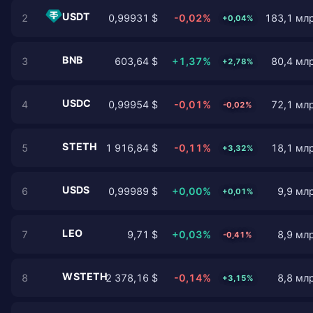
USDT
2
0,99931 $
-0,02%
183,1 млр
+0,04%
BNB
3
603,64 $
+1,37%
80,4 млр
+2,78%
USDC
4
0,99954 $
-0,01%
72,1 млр
-0,02%
STETH
5
1 916,84 $
-0,11%
18,1 млр
+3,32%
USDS
6
0,99989 $
+0,00%
9,9 млр
+0,01%
LEO
7
9,71 $
+0,03%
8,9 млр
-0,41%
WSTETH
8
2 378,16 $
-0,14%
8,8 млр
+3,15%