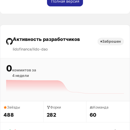
Полная версия
Активность разработчиков
Заброшен
lidofinance/lido-dao
0
коммитов за
4 недели
Звёзды
Форки
Команда
488
282
60