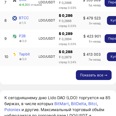
7
LDO/USDT
Пере
₮ 0,2998
4,3
20 отзывов
5д назад
спред 0.03%
$ 0,286
BTCC
$ 479 523
8
LDO/USDT
Ку
₮ 0,2866
1,5
3ч назад
спред 0.03%
$ 0,289
P2B
$ 423 901
9
LDO/USDT
Пере
₮ 0,2894
3,0
5ч назад
спред 0.03%
$ 0,288
Tapbit
$ 413 003
10
LDO/USDT
Ку
₮ 0,2879
3,0
7м назад
спред 0.24%
Показать все ➙
К сегодняшнему дню Lido DAO (LDO) торгуется на 85
биржах, в числе которых
BitMart
,
BitDelta
,
Bitci
,
Poloniex
и другие. Максимальный торговый объём
наблюдается по торговой паре LDO/USDT и