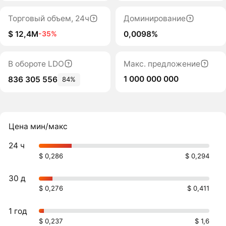
Торговый объем, 24ч
Доминирование
$ 12,4M
0,0098%
-35%
В обороте LDO
Макс. предложение
1 000 000 000
836 305 556
84%
Цена мин/макс
24 ч
$ 0,286
$ 0,294
30 д
$ 0,276
$ 0,411
1 год
$ 0,237
$ 1,6