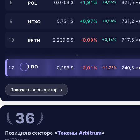
8
0,0768 $
+1,91%
821,5 мл
+4,95%
POL
9
0,731 $
+0,97%
731,2 мл
+0,58%
NEXO
10
2 239,6 $
-0,09%
717,5 мл
+3,14%
RETH
…
LDO
17
0,288 $
-2,01%
240,5 мл
-11,77%
Показать весь сектор →
36
Позиция в секторе «
Токены Arbitrum
»
из 100 монет