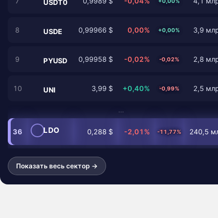
7
0,9989 $
-0,04%
4,1 млр
+0,00%
USDT0
8
0,99966 $
0,00%
3,9 млр
+0,00%
USDE
9
0,99958 $
-0,02%
2,8 млр
-0,02%
PYUSD
10
3,99 $
+0,40%
2,5 млр
-0,99%
UNI
…
LDO
36
0,288 $
-2,01%
240,5 мл
-11,77%
Показать весь сектор →