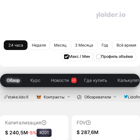
24 часа
Неделя
Месяц
3 Месяца
Год
Всё время
Макс / Мин
Профиль объёма
Обзор
Курс
Новости
Где купить
Калькулят
stake.lido.fi
Контракты
Обозреватели
Lidofi
Капитализация
FDV
$ 287,6M
$ 240,5M
-5%
#201