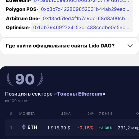
Ethereum
-
0x5a98fcbea516cf06857215779fd812ca3bef1b32
Polygon POS
-
0xc3c7d422809852031b44ab29eec9f1eff2a58756
Arbitrum One
-
0x13ad51ed4f1b7e9dc168d8a00cb3f4ddd85efa60
Optimism
-
0xfdb794692724153d1488ccdbe0c56c252596735f
Где найти официальные сайты Lido DAO?
90
Позиция в секторе «
Токены Ethereum
»
из 100 монет
#
МОНЕТА
ЦЕНА
24Ч
7 ДНЕЙ
К
ETH
1
1 915,99 $
-0,15%
231,2 млр
+3,35%