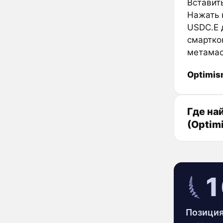
Вставить
Нажать к
USDC.E 
смартко
метамас
Optimi
Где на
(Optim
1
Позиция