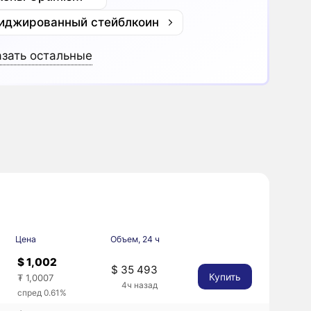
иджированный стейблкоин
зать остальные
Цена
Объем, 24 ч
$ 1,002
$ 35 493
Купить
₮ 1,0007
4ч назад
спред 0.61%