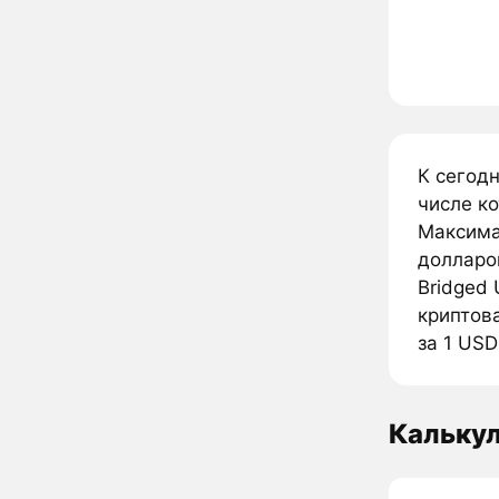
К сегодн
числе к
Максима
долларо
Bridged 
криптова
за 1 USD
Калькул