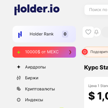
Поиск по
Holder Rank
10000$ от MEXC
USDC.E
USDC.E
USDC.E
Подозрит
USDC
Курс St
Аирдропы
Биржи
Цена 1 Stan
Криптовалюты
$ 1
Индексы