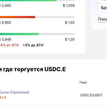
$ 0,982
$ 1,008
Бр
Пока
$ 0,982
$ 1,02
$ 0,948
$ 1,05
-4% от ATH
·
+5% до ATH
 где торгуется USDC.E
а
Пара
Curve (Optimism)
USDC.E/USDT
1,0