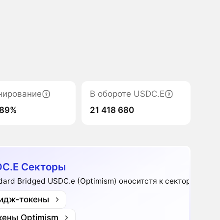
нирование
В обороте USDC.E
089%
21 418 680
C.E Секторы
dard Bridged USDC.e (Optimism) оноситстя к секторам:
идж‑токены
кены Optimism