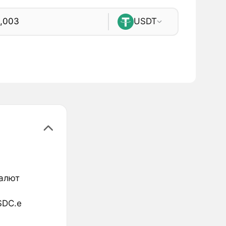
USDT
валют
SDC.e