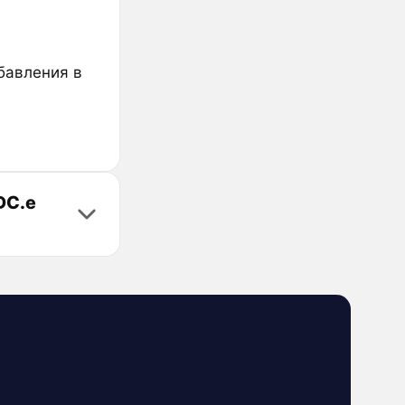
бавления в
DC.e