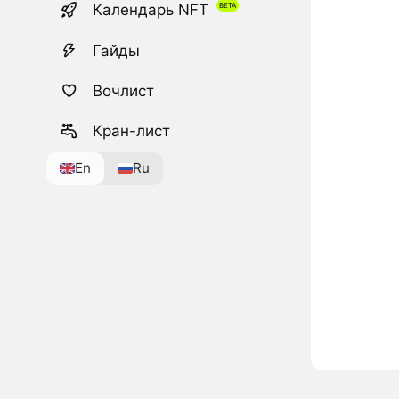
Календарь NFT
Гайды
Вочлист
Кран-лист
En
Ru