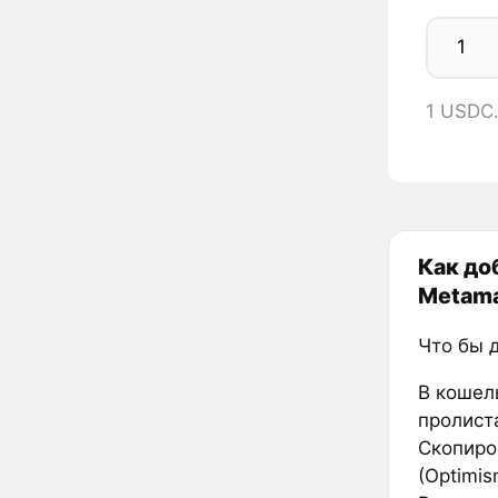
1 USDC.
Как до
Metam
Что бы 
В кошел
пролиста
Скопиро
(Optimis