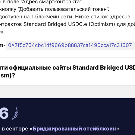
 в поле “Адрес смартконтракта”.
нопку “Добавить пользовательский токен”.
доступен на 1 блокчейн сети. Ниже список адресов
нтрактов Standard Bridged USDC.e (Optimism) для до
к:
sm
-
0x7f5c764cbc14f9669b88837ca1490cca17c31607
йти официальные сайты Standard Bridged US
ism)?
6
 в секторе «
Бриджированный стейблкоин
»