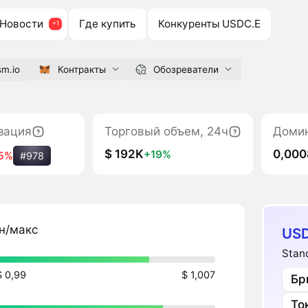
Новости
Где купить
Конкуренты USDC.E
sm.io
Контракты
Обозреватели
зация
Торговый объем, 24ч
Доми
$ 192K
0,00
+19%
15%
#978
н/макс
USD
Stan
$ 0,99
$ 1,007
Бр
То