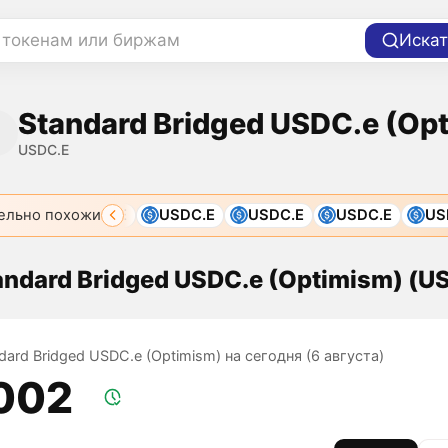
 токенам или биржам
Искат
Standard Bridged USDC.e (Op
USDC.E
ельно похожи
.E
USDC.E
USDC.E
USDC.E
USDC.E
USDC
andard Bridged USDC.e (Optimism) (U
dard Bridged USDC.e (Optimism) на сегодня (6 августа)
,002