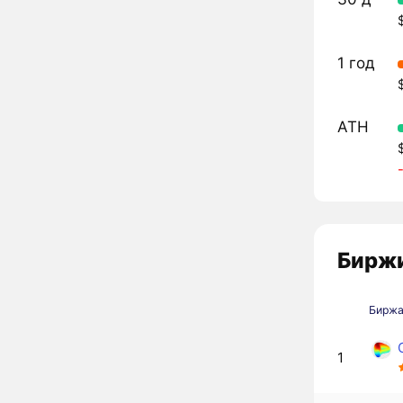
1 год
ATH
Биржи
Бирж
1