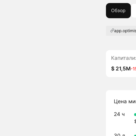
Обзор
app.optimi
Капитали
$ 21,5M
-
Цена ми
24 ч
30 д