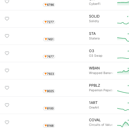
CyberFi
6786
SOLID
+
Solidly
7277
STA
+
Statera
7451
O3
+
O3 Swap
7677
WBAN
+
Wrapped Banano
7923
PPBLZ
+
Pepemon Pepeballs
8025
1ART
+
OneArt
8100
COVAL
+
Circuits of Value
8168