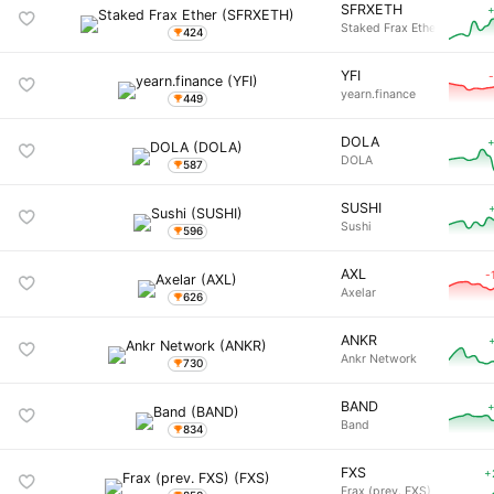
SFRXETH
+
Staked Frax Ether
424
YFI
yearn.finance
449
DOLA
+
DOLA
587
SUSHI
Sushi
596
AXL
-
Axelar
626
ANKR
Ankr Network
730
BAND
+
Band
834
FXS
+
Frax (prev. FXS)