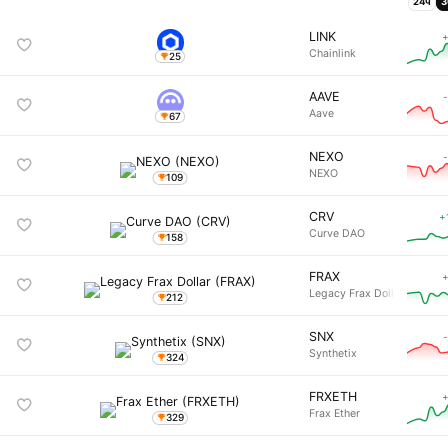
24ч
3
LINK
+
Chainlink
25
AAVE
Aave
67
NEXO
NEXO
109
CRV
+
Curve DAO
158
FRAX
+
Legacy Frax Dollar
212
SNX
Synthetix
324
FRXETH
+
Frax Ether
329