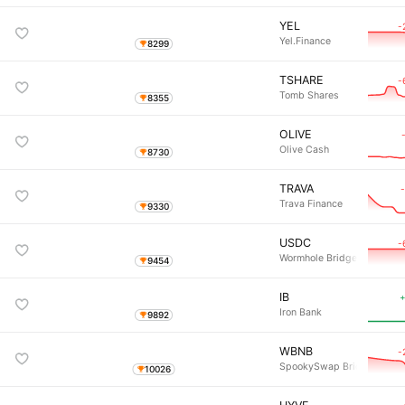
YEL
-
Yel.Finance
8299
TSHARE
-
Tomb Shares
8355
OLIVE
Olive Cash
8730
TRAVA
Trava Finance
9330
USDC
-
Wormhole Bridged USDC (
9454
IB
+
Iron Bank
9892
WBNB
-
SpookySwap Bridged WBN
10026