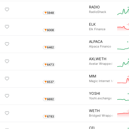
RADIO
+
RadioShack
5948
ELK
-
Elk Finance
6008
ALPACA
+
Alpaca Finance
6462
AXLWETH
Axelar Wrapped Ether
6473
MIM
-
Magic Internet Money (Fan
6537
YOSHI
+
Yoshi.exchange
6692
WETH
-
Bridged Wrapped Ether (St
6783
CFI
+