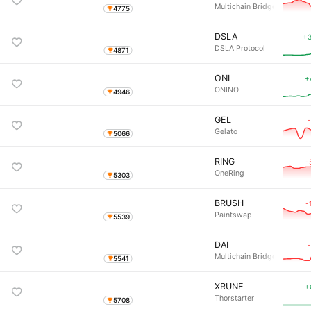
Multichain Bridged WETH 
4775
DSLA
+3
DSLA Protocol
4871
ONI
+
ONINO
4946
GEL
Gelato
5066
RING
-
OneRing
5303
BRUSH
-
Paintswap
5539
DAI
Multichain Bridged DAI (Fa
5541
XRUNE
+
Thorstarter
5708