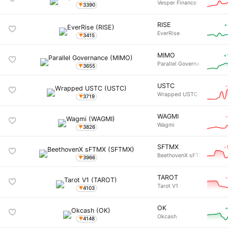
Vesper Finance
3390
RISE
+
EverRise
3415
MIMO
+
Parallel Governance
3655
USTC
Wrapped USTC
3719
WAGMI
Wagmi
3826
SFTMX
-
BeethovenX sFTMX
3966
TAROT
Tarot V1
4103
OK
+
Okcash
4148