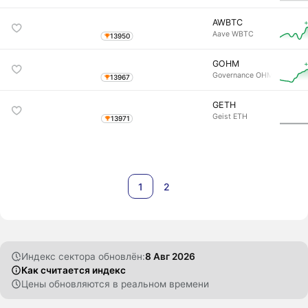
AWBTC
+
Aave WBTC
13950
GOHM
+
Governance OHM
13967
GETH
Geist ETH
13971
1
2
Индекс сектора обновлён:
8 Авг 2026
Как считается индекс
Цены обновляются в реальном времени