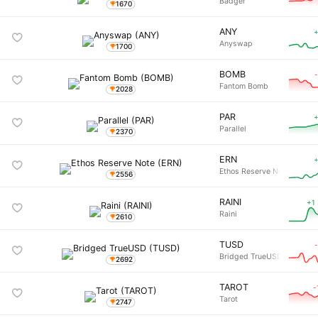
Badger
1670
ANY
+
Anyswap
1700
BOMB
Fantom Bomb
2028
PAR
+
Parallel
2370
ERN
+
Ethos Reserve Note
2556
RAINI
+1
Raini
2610
TUSD
Bridged TrueUSD
2692
TAROT
-
Tarot
2747