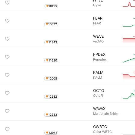
HYVE
-
Hyve
10113
FEAR
+
FEAR
10572
WEVE
-
veDAO
11343
PPDEX
+
Pepedex
11620
KALM
-
KALM
12008
OCTO
+
OctoFi
12582
WAVAX
Multichain Bridged WAVAX 
12933
GWBTC
Geist WBTC
13941