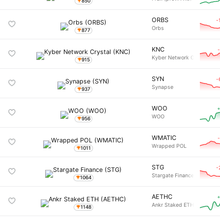
850
ORBS
-
Orbs
877
KNC
Kyber Network Crystal
915
SYN
-
Synapse
937
WOO
+
WOO
956
WMATIC
Wrapped POL
1011
STG
-
Stargate Finance
1064
AETHC
+
Ankr Staked ETH
1148