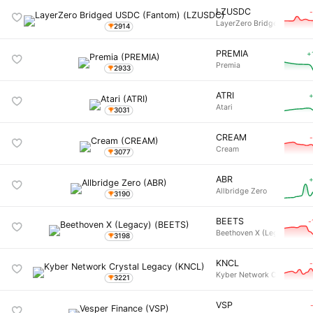
LZUSDC
LayerZero Bridged USDC (
2914
PREMIA
+
Premia
2933
ATRI
+
Atari
3031
CREAM
Cream
3077
ABR
+
Allbridge Zero
3190
BEETS
-
Beethoven X (Legacy)
3198
KNCL
Kyber Network Crystal Le
3221
VSP