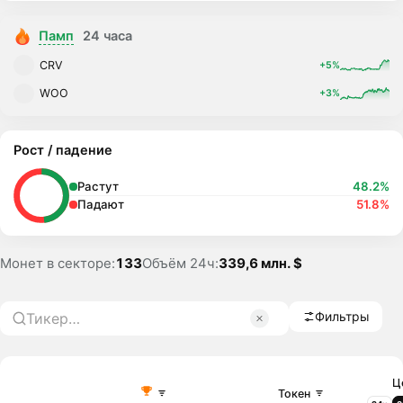
Памп
24 часа
CRV
+5%
WOO
+3%
Рост / падение
Растут
48.2%
Падают
51.8%
Монет в секторе:
133
Объём 24ч:
339,6 млн. $
Фильтры
Ц
Токен