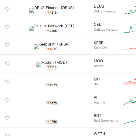
DEUS
+
DEUS Finance
4219
CEL
+
Celsius Network
4365
KP3R
-
Keep3rV1
4511
MOD
Modefi
4514
BIFI
-
BiFi
4673
AI
+
Any Inu
4675
RGT
Rari Governance
4766
WETH
-