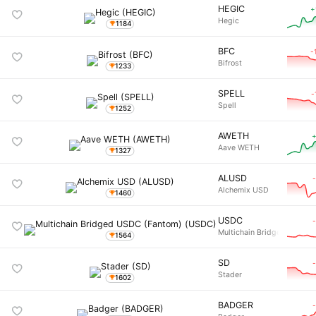
HEGIC
+
Hegic
1184
BFC
-
Bifrost
1233
SPELL
-
Spell
1252
AWETH
+
Aave WETH
1327
ALUSD
Alchemix USD
1460
USDC
Multichain Bridged USDC 
1564
SD
Stader
1602
BADGER