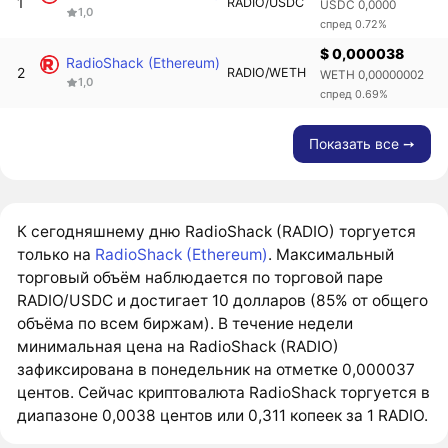
1
RADIO/USDC
USDC 0,0000
1,0
спред 0.72%
$ 0,000038
RadioShack (Ethereum)
2
RADIO/WETH
WETH 0,00000002
1,0
спред 0.69%
Показать все ➙
К сегодняшнему дню RadioShack (RADIO) торгуется
только на
RadioShack (Ethereum)
. Максимальный
торговый объём наблюдается по торговой паре
RADIO/USDC и достигает 10 долларов (85% от общего
объёма по всем биржам). В течение недели
минимальная цена на RadioShack (RADIO)
зафиксирована в понедельник на отметке 0,000037
центов. Сейчас криптовалюта RadioShack торгуется в
диапазоне 0,0038 центов или 0,311 копеек за 1 RADIO.