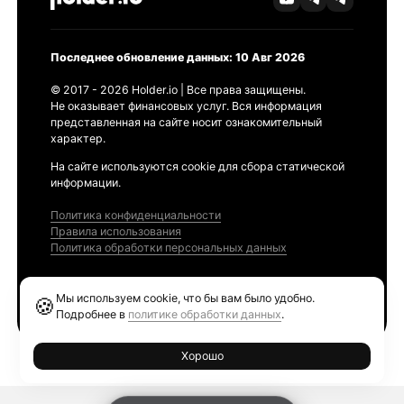
Последнее обновление данных: 10 Авг 2026
© 2017 - 2026 Holder.io | Все права защищены.
Не оказывает финансовых услуг. Вся информация
представленная на сайте носит ознакомительный
характер.
На сайте используются cookie для сбора статической
информации.
Политика конфиденциальности
Правила использования
Политика обработки персональных данных
Продукты
Мы используем cookie, что бы вам было удобно.
🍪
Ethereum GAS Tracker
Подробнее в
политике обработки данных
.
Хорошо