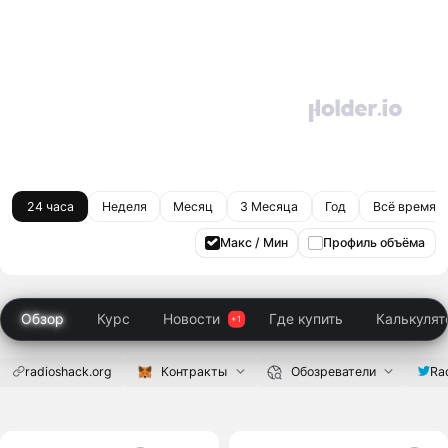
24 часа
Неделя
Месяц
3 Месяца
Год
Всё время
Макс / Мин
Профиль объёма
Обзор
Курс
Новости
Где купить
Калькулят
radioshack.org
Контракты
Обозреватели
Ra