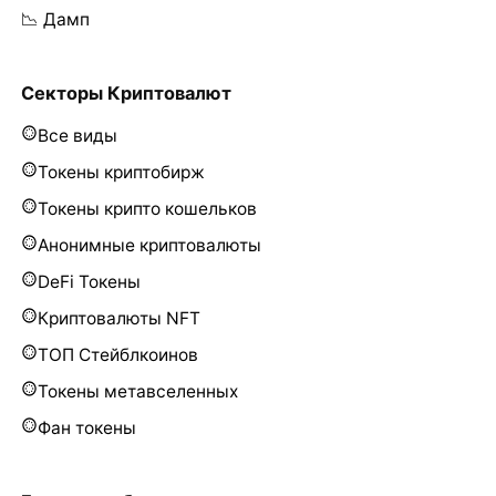
📉 Дамп
Секторы Криптовалют
Все виды
Токены криптобирж
Токены крипто кошельков
Анонимные криптовалюты
DeFi Токены
Криптовалюты NFT
ТОП Стейблкоинов
Токены метавселенных
Фан токены