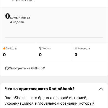
radioshackswap
0
коммитов за
4 недели
Звёзды
Форки
Команда
0
0
0
Смотреть на GitHub
Что за криптовалюта RadioShack?
RadioShack — это бренд с вековой историей,
укоренившийся в глобальном сознании, который