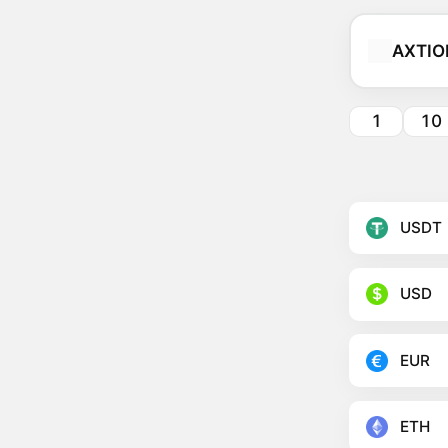
AXTIO
1
10
USDT
USD
EUR
ETH