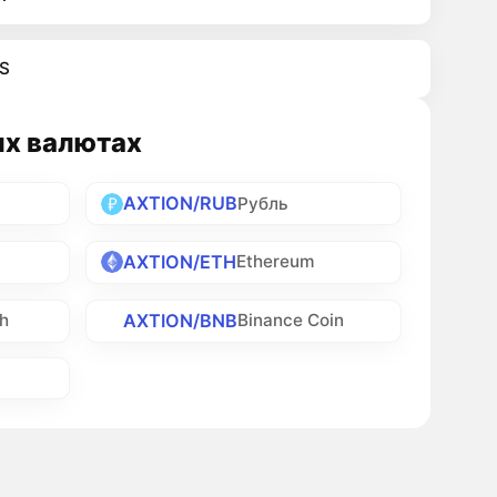
S
их валютах
AXTION/RUB
Рубль
AXTION/ETH
Ethereum
AXTION/BNB
sh
Binance Coin