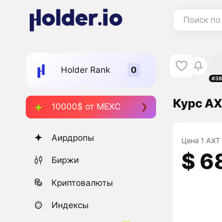
Поиск по
Holder Rank
#38
Курс AX
10000$ от MEXC
Аирдропы
Цена 1 AXT 
$ 6
Биржи
Криптовалюты
Индексы