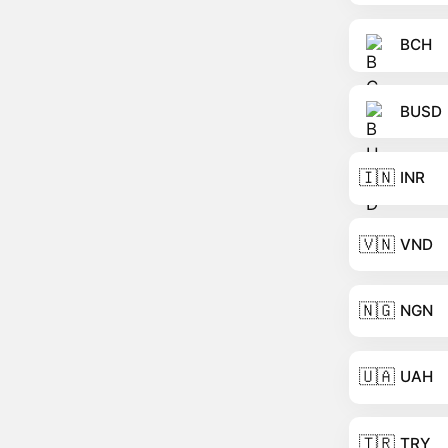
BCH
BUSD
🇮🇳
INR
🇻🇳
VND
🇳🇬
NGN
🇺🇦
UAH
🇹🇷
TRY