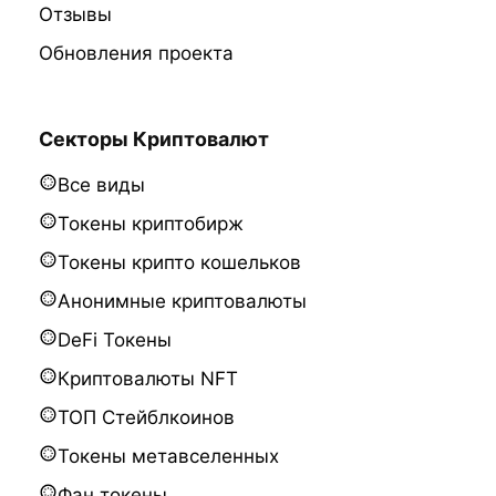
Отзывы
Обновления проекта
Секторы Криптовалют
Все виды
Токены криптобирж
Токены крипто кошельков
Анонимные криптовалюты
DeFi Токены
Криптовалюты NFT
ТОП Стейблкоинов
Токены метавселенных
Фан токены