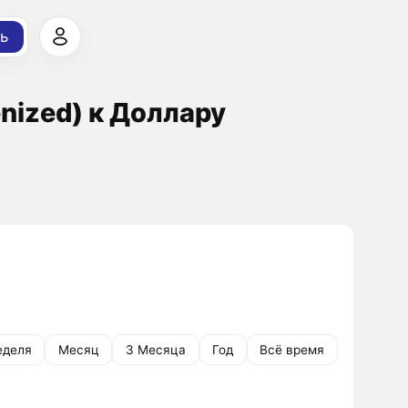
ь
nized) к Доллару
еделя
Месяц
3 Месяца
Год
Всё время