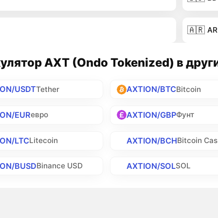
🇦🇷
AR
улятор AXT (Ondo Tokenized) в друг
ION/USDT
AXTION/BTC
Tether
Bitcoin
ION/EUR
AXTION/GBP
евро
Фунт
ION/LTC
AXTION/BCH
Litecoin
Bitcoin Ca
ION/BUSD
AXTION/SOL
Binance USD
SOL