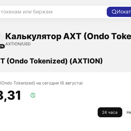
 токенам или биржам
Искат
Калькулятор AXT (Ondo Toke
AXTION/USD
74
T (Ondo Tokenized) (AXTION)
(Ondo Tokenized) на сегодня (6 августа)
8,31
24 часа
Н