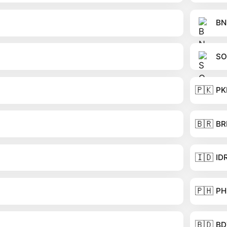
BN
SO
🇵🇰
PK
🇧🇷
BR
🇮🇩
ID
🇵🇭
PH
🇧🇩
BD