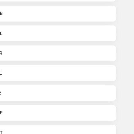
B
L
R
L
R
P
T