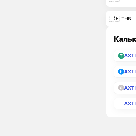
🇹🇭
THB
Кальк
AXT
AXT
AXT
AXT