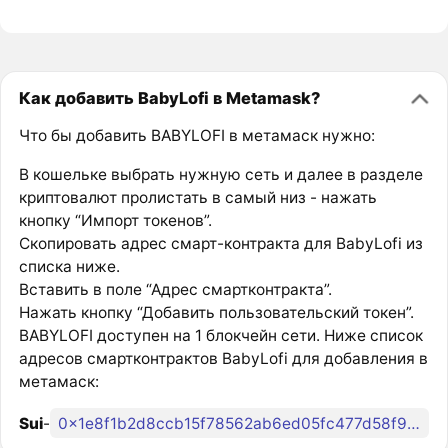
Как добавить BabyLofi в Metamask?
Что бы добавить BABYLOFI в метамаск нужно:
В кошельке выбрать нужную сеть и далее в разделе
криптовалют пролистать в самый низ - нажать
кнопку “Импорт токенов”.
Скопировать адрес смарт-контракта для BabyLofi из
списка ниже.
Вставить в поле “Адрес смартконтракта”.
Нажать кнопку “Добавить пользовательский токен”.
BABYLOFI доступен на 1 блокчейн сети. Ниже список
адресов смартконтрактов BabyLofi для добавления в
метамаск:
Sui
-
0x1e8f1b2d8ccb15f78562ab6ed05fc477d58f9cd46a355d13fbcc2f9a7ce27023::babylofi::BABYLOFI