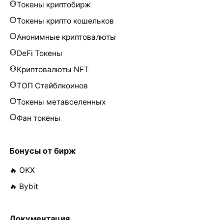
Токены криптобирж
Токены крипто кошельков
Анонимные криптовалюты
DeFi Токены
Криптовалюты NFT
ТОП Стейблкоинов
Токены метавселенных
Фан токены
Бонусы от бирж
🔥 OKX
🔥 Bybit
Документация