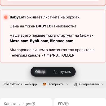
BabyLofi
ожидает листинга на биржах.
Цена на токен
BABYLOFI
неизвестна.
Чаще всего первые торги стартуют на биржах
Mexc.com
,
Bybit.com
,
Binance.com
.
Мы заранее пишем о листингах топ проектов в
Телеграм канале -
t.me/RU_HOLDER
Обзор
Где купить
babylofionsui.web.app
Контракты
Обозреватели
Капитализация
FDV