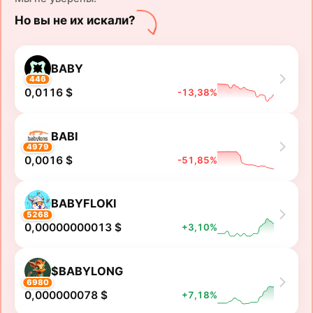
Но вы не их искали?
BABY
446
0,0116 $
-13,38%
BABI
4979
0,0016 $
-51,85%
BABYFLOKI
5268
0,00000000013 $
+3,10%
$BABYLONG
6980
0,000000078 $
+7,18%