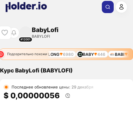
BabyLofi
BABYLOFI
#12001
LOKI
5268
$BABYLONG
6980
BABY
446
BABI
497
Подозрительно похожи
Курс BabyLofi (BABYLOFI)
Последнее обновление цены: 29 декабря
$ 0,00000056