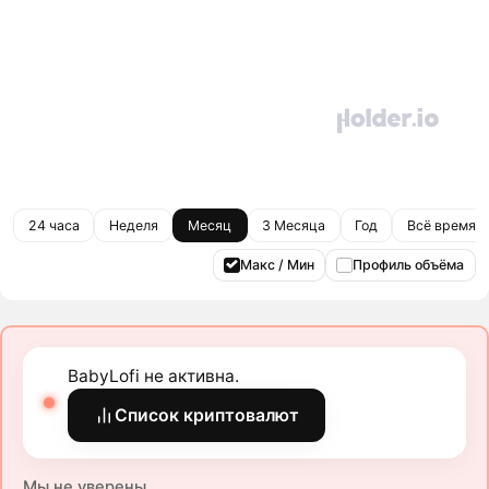
24 часа
Неделя
Месяц
3 Месяца
Год
Всё время
Макс / Мин
Профиль объёма
BabyLofi не активна.
Список криптовалют
Мы не уверены.