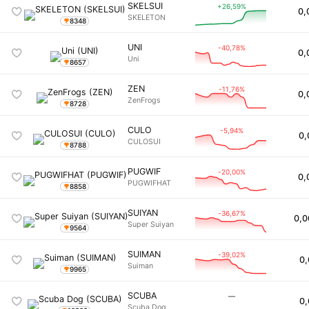
SKELSUI
+26,59%
0,
SKELETON
8348
UNI
-40,78%
0,
Uni
8657
ZEN
-11,76%
0,
ZenFrogs
8728
CULO
-5,94%
0,
CULOSUI
8788
PUGWIF
-20,00%
0,
PUGWIFHAT
8858
SUIYAN
-36,67%
0,0
Super Suiyan
9564
SUIMAN
-39,02%
0,
Suiman
9965
SCUBA
―
0,
Scuba Dog