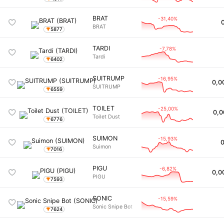
BRAT
-31,40%
BRAT
5877
TARDI
-7,78%
Tardi
6402
SUITRUMP
-16,95%
0,0
SUITRUMP
6559
TOILET
-25,00%
0,0
Toilet Dust
6776
SUIMON
-15,93%
0
Suimon
7016
PIGU
-6,82%
0,0
PIGU
7593
SONIC
-15,59%
Sonic Snipe Bot
7624