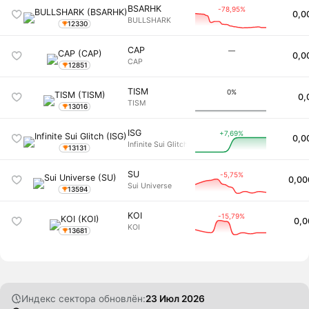
BSARHK
-78,95%
0,0
BULLSHARK
12330
CAP
―
0,0
CAP
12851
TISM
0%
0,
TISM
13016
ISG
+7,69%
0,0
Infinite Sui Glitch
13131
SU
-5,75%
0,00
Sui Universe
13594
KOI
-15,79%
0,0
KOI
13681
Индекс сектора обновлён:
23 Июл 2026