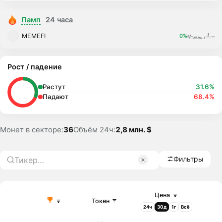
Памп
24 часа
MEMEFI
0%
Рост / падение
Растут
31.6%
Падают
68.4%
Монет в секторе:
36
Объём 24ч:
2,8 млн. $
Фильтры
Цена
Токен
24ч
30д
1г
Всё