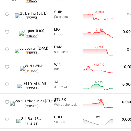
10209
SUIB
-54,98%
0,
Suiba Inu
10231
LIQ
-10,15%
0,00
Liquor
10388
DAM
-9,09%
0,
suibeaver
10769
WIN
-41,67%
0,0
WIN
11658
JAI
+0,69%
0,00
JELLY AI
12062
$TUSK
-9,54%
0,00
Walrus the tusk
12082
BULL
0%
0,00
Sui Bull
12153