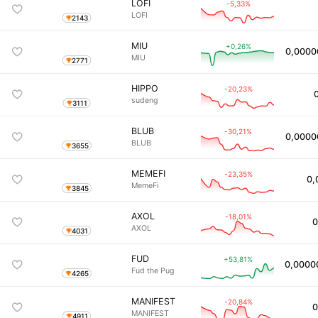
LOFI
-5,33%
LOFI
2143
MIU
+0,26%
0,0000
MIU
2771
HIPPO
-20,23%
sudeng
3111
BLUB
-30,21%
0,0000
BLUB
3655
MEMEFI
-23,35%
0,
MemeFi
3845
AXOL
-18,01%
0
AXOL
4031
FUD
+53,81%
0,0000
Fud the Pug
4265
MANIFEST
-20,84%
0
MANIFEST
4911