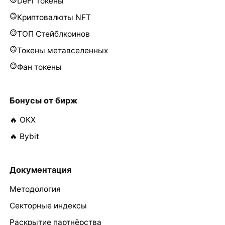
DeFi Токены
Криптовалюты NFT
ТОП Стейблкоинов
Токены метавселенных
Фан токены
Бонусы от бирж
🔥 OKX
🔥 Bybit
Документация
Методология
Секторные индексы
Раскрытие партнёрства