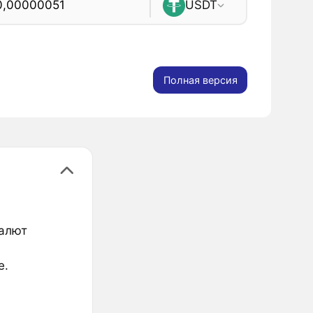
USDT
Полная версия
валют
е.