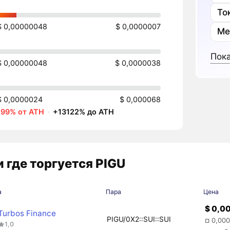
То
$ 0,00000048
$ 0,0000007
Ме
Пока
$ 0,00000048
$ 0,0000038
$ 0,0000024
$ 0,000068
-99% от ATH
·
+13122% до ATH
 где торгуется PIGU
а
Пара
Цена
$ 0,0
Turbos Finance
PIGU/0X2::SUI::SUI
¤ 0,00
1,0