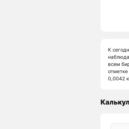
К сегод
наблюдае
всем би
отметке
0,0042 к
Калькул