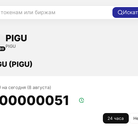
 токенам или биржам
Искат
PIGU
PIGU
98
GU (PIGU)
 на сегодня (8 августа)
,00000051
24 часа
Н