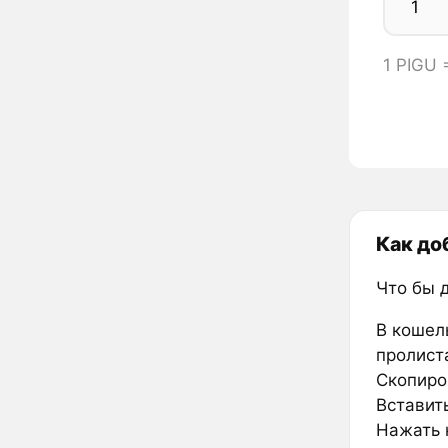
1 PIGU
Как до
Что бы 
В кошел
пролиста
Скопиро
Вставить
Нажать к