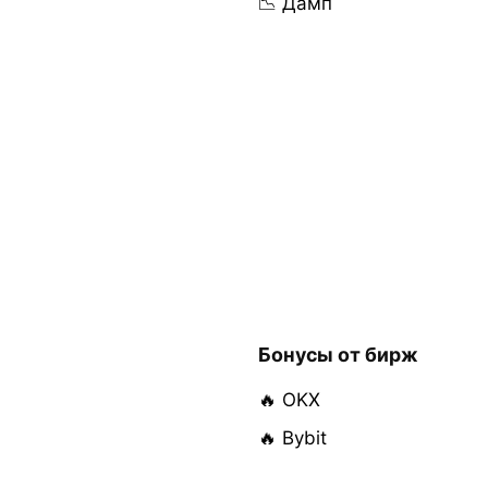
📉 Дамп
Бонусы от бирж
🔥 OKX
🔥 Bybit