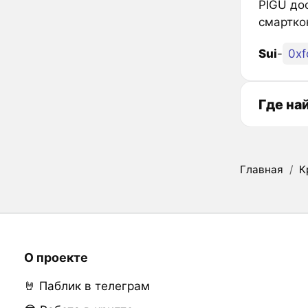
PIGU до
смартко
Sui
-
Где на
Главная
/
К
О проекте
🤘 Паблик в телеграм