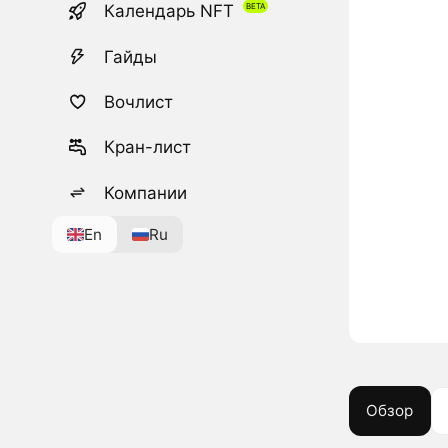
Календарь NFT
Гайды
Вочлист
Кран-лист
Компании
En
Ru
Обзор