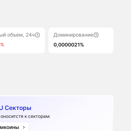
ый объем, 24ч
Доминирование
0,0000021%
4%
U Секторы
 оноситстя к секторам:
мкоины