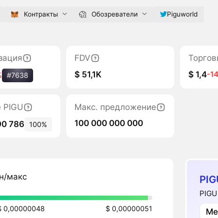
Контракты
Обозреватели
Piguworld
зация
FDV
Торгов
$ 51,1K
$ 1,4
-1
%
#7638
е PIGU
Макс. предложение
100 000 000 000
90 786
100%
н/макс
PIG
PIGU
$ 0,00000048
$ 0,00000051
Ме