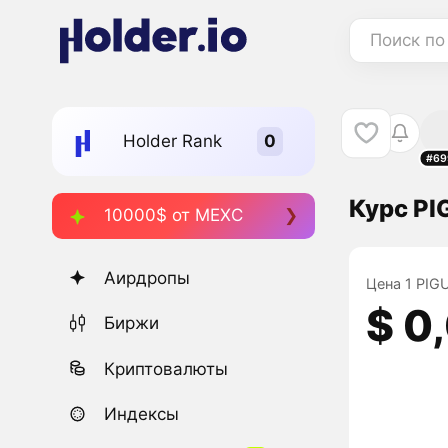
Поиск по
Holder Rank
#69
Курс PI
10000$ от MEXC
Аирдропы
Цена 1 PIGU
$ 0
Биржи
Криптовалюты
Индексы