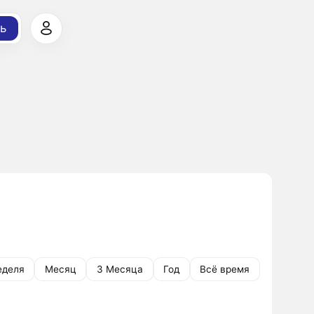
ь
еделя
Месяц
3 Месяца
Год
Всё время