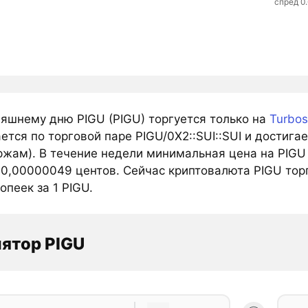
спред 0
няшнему дню PIGU (PIGU) торгуется только на
Turbos
тся по торговой паре PIGU/0X2::SUI::SUI и достига
ржам). В течение недели минимальная цена на PIGU 
 0,00000049 центов. Сейчас криптовалюта PIGU торг
опеек за 1 PIGU.
ятор PIGU