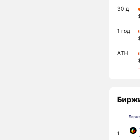
30 д
1 год
ATH
Биржи
Бирж
1