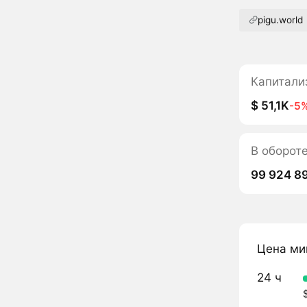
pigu.world
Капитали
$ 51,1K
-5
В оборот
99 924 8
Цена ми
24 ч