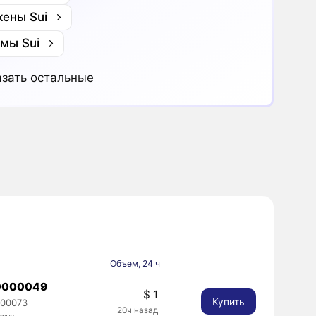
кены Sui
мы Sui
зать остальные
Объем, 24 ч
0000049
$ 1
Купить
000073
20ч назад