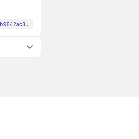
0xfc71274a94f5d9cd1ae6928ecfc9fa910d03eb28258fddeb9842ac3c7b4f3ae6::pigu::PIGU