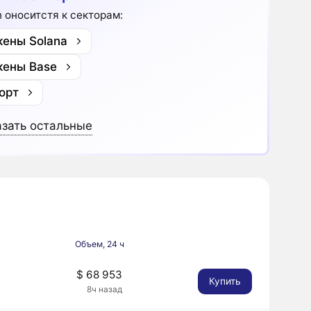
n оноситстя к секторам:
кены Solana
кены Base
орт
зать остальные
Объем, 24 ч
$ 68 953
Купить
8ч назад