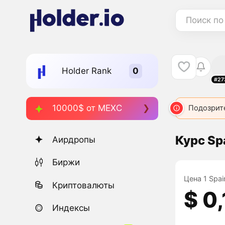
Поиск по
Holder Rank
#27
10000$ от MEXC
Подозрит
Курс Sp
Аирдропы
Биржи
Цена 1 Spai
Криптовалюты
$ 0
Индексы