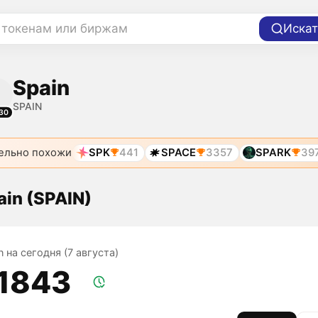
 токенам или биржам
Искат
Spain
SPAIN
30
ельно похожи
SPK
441
SPACE
3357
SPARK
39
ain (SPAIN)
n на сегодня (7 августа)
,1843