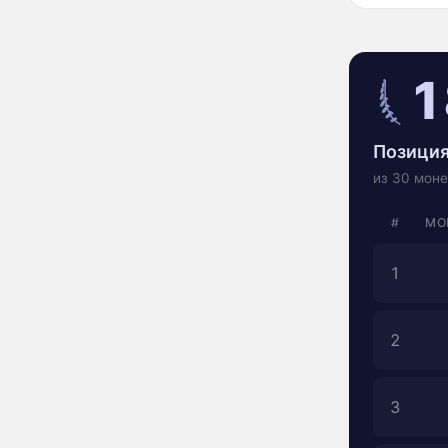
1
Позиция
из 30 моне
#
МО
1
2
3