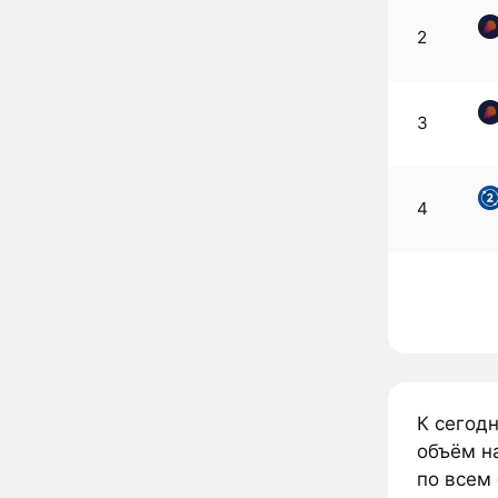
2
3
4
К сегод
объём н
по всем 