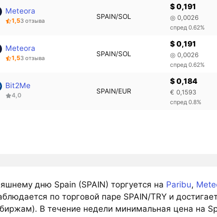
$ 0,191
Meteora
SPAIN/SOL
◎ 0,0026
1,5
3 отзыва
спред 0.62%
$ 0,191
Meteora
SPAIN/SOL
◎ 0,0026
1,5
3 отзыва
спред 0.62%
$ 0,184
Bit2Me
SPAIN/EUR
€ 0,1593
4,0
спред 0.8%
няшнему дню Spain (SPAIN) торгуется на
Paribu
,
Mete
аблюдается по торговой паре SPAIN/TRY и достигает
биржам). В течение недели минимальная цена на Spa