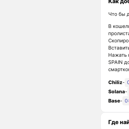
Как до
Что бы 
В кошел
пролиста
Скопиро
Вставить
Нажать к
SPAIN д
смартко
Chiliz
-
Solana
-
Base
-
0
Где на