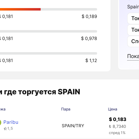
Spai
$ 0,181
$ 0,189
То
То
$ 0,181
$ 0,978
Сп
Пока
$ 0,181
$ 1,12
 где торгуется SPAIN
ржа
Пара
Цена
$ 0,183
Paribu
SPAIN/TRY
₺ 8,7340
1,5
спред 1%