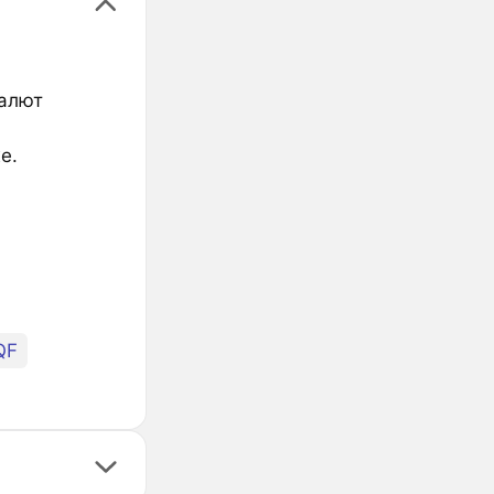
валют
е.
QF