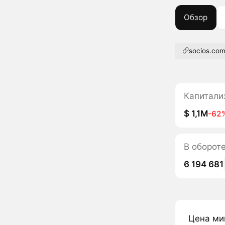
Обзор
socios.co
Капитали
$ 1,1M
-62
В оборот
6 194 681
Цена ми