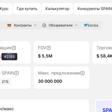
Курс
Где купить
Калькулятор
Конкуренты SPAIN
m
Контракты
Обозреватели
Socios
зация
FDV
Торгов
$ 5,5M
$ 58,4
%
#3189
е SPAIN
Макс. предложение
30 000 000
21%
н/макс
SPA