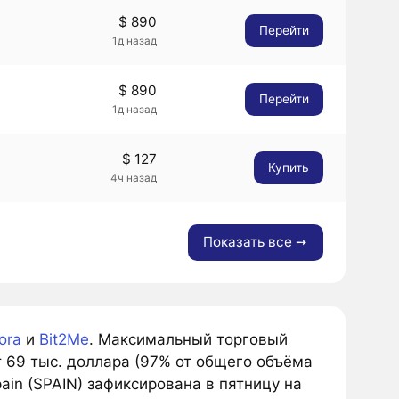
$ 890
Перейти
1д назад
$ 890
Перейти
1д назад
$ 127
Купить
4ч назад
Показать все ➙
ora
и
Bit2Me
. Максимальный торговый
 69 тыс. доллара (97% от общего объёма
in (SPAIN) зафиксирована в пятницу на