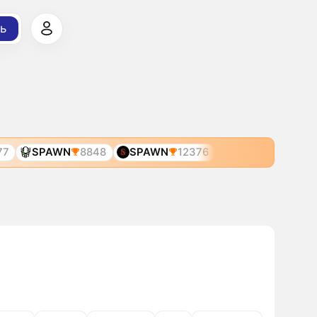
ь
77
SPAWN
8848
SPAWN
12376