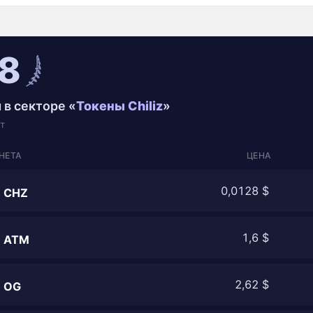
8
 в секторе «
Токены Chiliz
»
т
НЕТА
ЦЕНА
0,0128 $
CHZ
1,6 $
ATM
2,62 $
OG