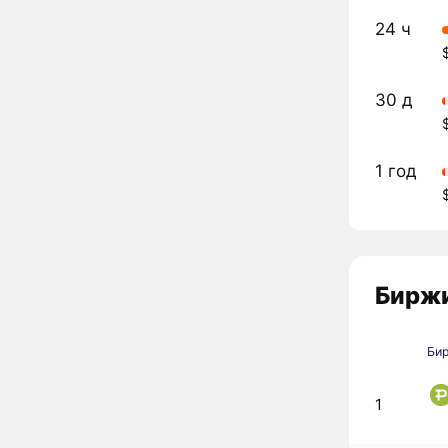
24 ч
30 д
1 год
Биржи
Би
1