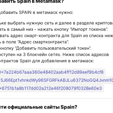
бавить Spain в Metamask?
добавить SPAIN в метамаск нужно:
ьке выбрать нужную сеть и далее в разделе крипто
ть в самый низ - нажать кнопку “Импорт токенов”.
вать адрес смарт-контракта для Spain из списка ниж
 в поле “Адрес смартконтракта”.
нопку “Добавить пользовательский токен”.
оступен на 3 блокчейн сетях. Ниже список адресов
нтрактов Spain для добавления в метамаск:
0x7a224b67aaa360e48402aab4ff12d89eef9b4cf8
5J66Ept1vhnkdWy96SFGRFkABJLu6372NoGQ4Jvnm1
x6751b1a8b117dd02a212e46f208079f0328e60e3
йти официальные сайты Spain?