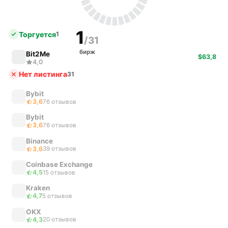
1
Торгуется
1
/31
бирж
Bit2Me
$63,8
4,0
Нет листинга
31
Bybit
3,6
76 отзывов
Bybit
3,6
76 отзывов
Binance
3,6
39 отзывов
Coinbase Exchange
4,5
15 отзывов
Kraken
4,7
5 отзывов
OKX
4,3
20 отзывов