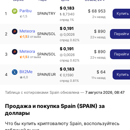
$ 0,183
Paribu
$ 68 953
1
SPAIN/TRY
Купить
₺ 8,7340
1,5
2ч назад
спред 1%
$ 0,191
Meteora
$ 890
2
SPAIN/SOL
Перейти
◎ 0,0026
1,5
3 отзыва
22ч назад
спред 0.62%
$ 0,191
Meteora
$ 890
3
SPAIN/SOL
Перейти
◎ 0,0026
1,5
3 отзыва
22ч назад
спред 0.62%
$ 0,183
Bit2Me
$ 64
4
SPAIN/EUR
Купить
€ 0,1590
4,0
11ч назад
спред 0.81%
Таблица с котировками Spain обновлена —
7 августа 2026, 08:47
Продажа и покупка Spain (SPAIN) за
доллары
Что бы купить криптовалюту Spain, воспользуйтесь