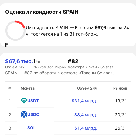
Оценка ликвидности SPAIN
Ликвидность SPAIN —
F
: объём
$67,6 тыс.
за 24
ч, торгуется на 1 из 31 топ-бирж.
F
$67,6 тыс.
1
#82
/31
Объём 24ч
Рынков (топ-биржи)
в секторе «Токены Solana»
SPAIN — #82 по обороту в секторе «Токены Solana».
#
Монета
Объём 24ч
Рынков
USDT
1
$31,4 млрд.
19
/31
USDC
2
$8,4 млрд.
20
/31
SOL
3
$1,4 млрд.
26
/31