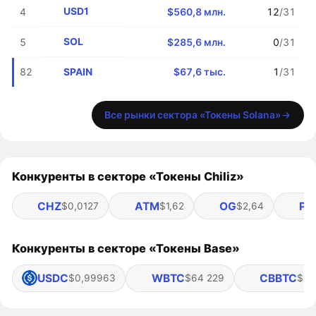
USD1
4
$560,8 млн.
12
/31
SOL
5
$285,6 млн.
0
/31
SPAIN
82
$67,6 тыс.
1
/31
Все рынки сектора «Токены Solana»
Конкуренты в секторе «Токены Chiliz»
CHZ
ATM
OG
PS
$0,0127
$1,62
$2,64
Конкуренты в секторе «Токены Base»
USDC
WBTC
CBBTC
$0,99963
$64 229
$64