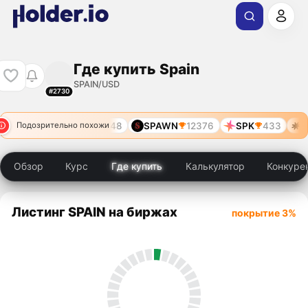
Где купить Spain
SPAIN/USD
#2730
3977
SPAWN
8848
SPAWN
12376
SPK
433
S
Подозрительно похожи
Обзор
Курс
Где купить
Калькулятор
Конкуре
Листинг SPAIN на биржах
покрытие 3%