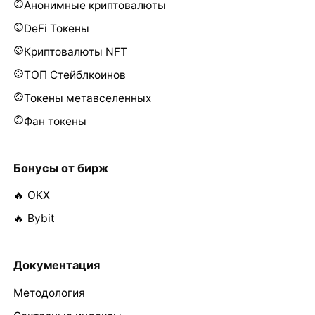
Анонимные криптовалюты
DeFi Токены
Криптовалюты NFT
ТОП Стейблкоинов
Токены метавселенных
Фан токены
Бонусы от бирж
🔥 OKX
🔥 Bybit
Документация
Методология