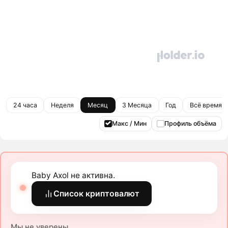
24 часа
Неделя
Месяц
3 Месяца
Год
Всё время
Макс / Мин
Профиль объёма
Baby Axol не активна.
Список криптовалют
Мы не уверены.