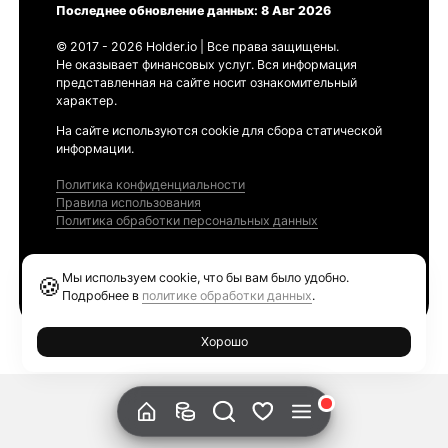
Последнее обновление данных: 8 Авг 2026
© 2017 - 2026 Holder.io | Все права защищены.
Не оказывает финансовых услуг. Вся информация
представленная на сайте носит ознакомительный
характер.
На сайте используются cookie для сбора статической
информации.
Политика конфиденциальности
Правила использования
Политика обработки персональных данных
Продукты
Мы используем cookie, что бы вам было удобно.
🍪
Ethereum GAS Tracker
Подробнее в
политике обработки данных
.
Хорошо