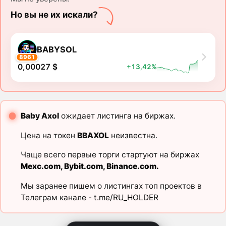
Но вы не их искали?
BABYSOL
8961
0,00027 $
+13,42%
Baby Axol
ожидает листинга на биржах.
Цена на токен
BBAXOL
неизвестна.
Чаще всего первые торги стартуют на биржах
Mexc.com
,
Bybit.com
,
Binance.com
.
Мы заранее пишем о листингах топ проектов в
Телеграм канале -
t.me/RU_HOLDER