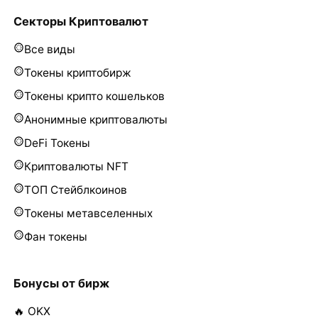
Секторы Криптовалют
Все виды
Токены криптобирж
Токены крипто кошельков
Анонимные криптовалюты
DeFi Токены
Криптовалюты NFT
ТОП Стейблкоинов
Токены метавселенных
Фан токены
Бонусы от бирж
🔥 OKX