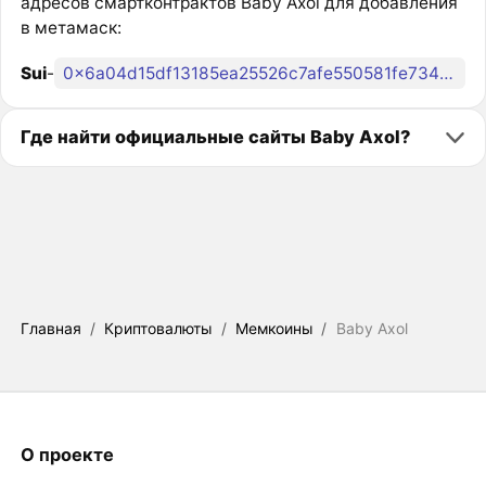
адресов смартконтрактов Baby Axol для добавления
в метамаск:
Sui
-
0x6a04d15df13185ea25526c7afe550581fe73435e3e4e00cbd7f857871d3e1897::bbaxol::BBAXOL
Где найти официальные сайты Baby Axol?
Главная
/
Криптовалюты
/
Мемкоины
/
Baby Axol
О проекте