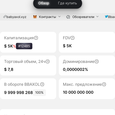
Обзор
Где купить
babyaxol.xyz
Контракты
Обозреватели
Bbax
Капитализация
FDV
$ 5K
$ 5K
%
#12485
Торговый объем, 24ч
Доминирование
$ 7,8
0,0000002%
В обороте BBAXOL
Макс. предложение
10 000 000 000
9 999 998 268
100%