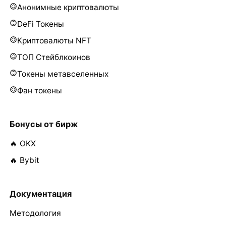
Анонимные криптовалюты
DeFi Токены
Криптовалюты NFT
ТОП Стейблкоинов
Токены метавселенных
Фан токены
Бонусы от бирж
🔥 OKX
🔥 Bybit
Документация
Методология