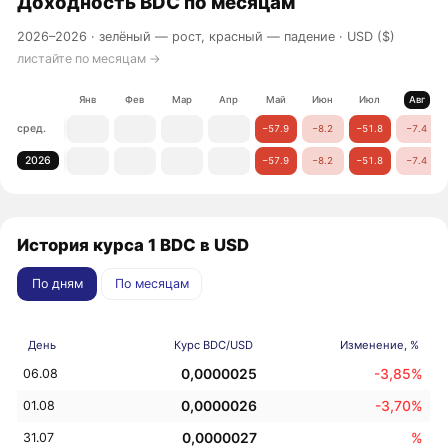
Доходность
BDC
по месяцам
2026–2026 ·
зелёный — рост, красный — падение
· USD ($)
листайте по месяцам →
Янв
Фев
Мар
Апр
Май
Июн
Июл
Авг
сред.
−57.9
−8.2
−51.8
−7.4
2026
−57.9
−8.2
−51.8
−7.4
История курса 1 BDC в USD
По дням
По месяцам
День
Курс BDC/USD
Изменение, %
0,0000025
-3,85%
06.08
0,0000026
-3,70%
01.08
0,0000027
%
31.07