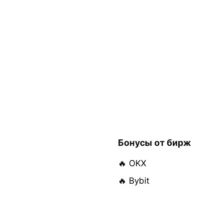
Бонусы от бирж
🔥 OKX
🔥 Bybit