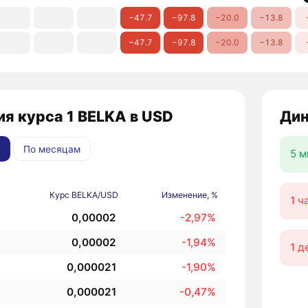
−47.7
−97.8
−20.0
−13.8
−47.7
−97.8
−20.0
−13.8
я курса 1 BELKA в USD
Дин
По месяцам
5 м
Курс BELKA/USD
Изменение, %
1 ч
0,00002
-2,97%
0,00002
-1,94%
1 д
0,000021
-1,90%
0,000021
-0,47%