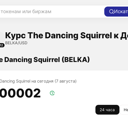
 токенам или биржам
Искат
Курс The Dancing Squirrel к 
BELKA/USD
12
e Dancing Squirrel (BELKA)
Dancing Squirrel на сегодня (7 августа)
,00002
24 часа
Н