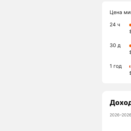
Цена ми
24 ч
30 д
1 год
Дохо
2026–2026