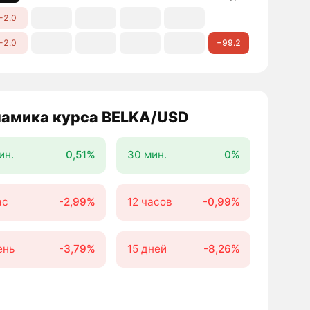
−2.0
−2.0
−99.2
амика курса BELKA/USD
ин.
0,51%
30 мин.
0%
ас
-2,99%
12 часов
-0,99%
ень
-3,79%
15 дней
-8,26%