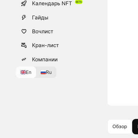
Календарь NFT
Гайды
Вочлист
Кран-лист
Компании
En
Ru
Обзор