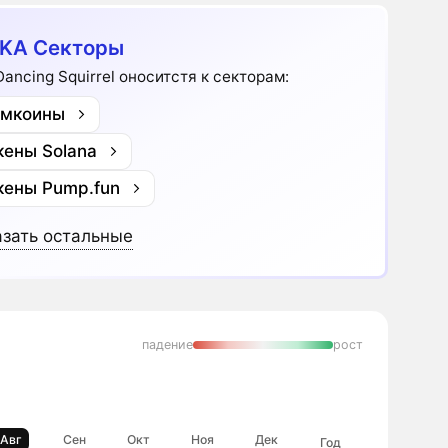
KA Секторы
Dancing Squirrel оноситстя к секторам:
мкоины
кены Solana
кены Pump.fun
зать остальные
падение
рост
Авг
Сен
Окт
Ноя
Дек
Год