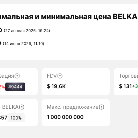
мальная и минимальная цена BELKA 
D
(27 апреля 2026, 19:24)
D
(14 июля 2026, 11:10)
зация
FDV
Торгов
$ 19,6K
$ 131
+
2%
#9444
е BELKA
Макс. предложение
1 000 000 000
857
100%