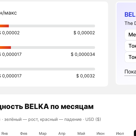
н/макс
BEL
The 
$ 0,00002
$ 0,00002
Ме
То
$ 0,000017
$ 0,000034
То
Пока
$ 0,000017
$ 0,0032
дность
BELKA
по месяцам
 ·
зелёный — рост, красный — падение
· USD ($)
Янв
Фев
Мар
Апр
Май
Июн
Июл