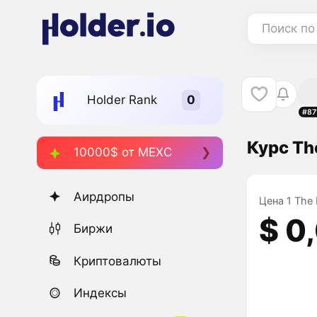
Поиск по
Holder Rank
#87
Курс Th
10000$ от MEXC
Аирдропы
Цена 1 The 
$ 0
Биржи
Криптовалюты
Индексы