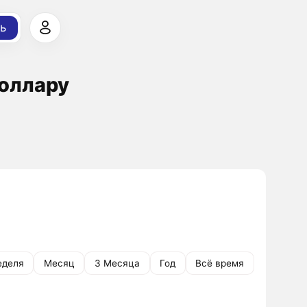
ь
Доллару
еделя
Месяц
3 Месяца
Год
Всё время