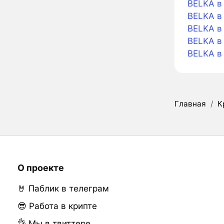
BELKA в 
BELKA в 
BELKA в 
BELKA в
BELKA в
Главная
/
К
О проекте
🤘 Паблик в телеграм
😎 Работа в крипте
👌 Мы в твиттере