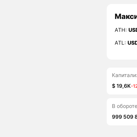
Макси
ATH:
US
ATL:
US
Капитали
$ 19,6K
-1
В оборот
999 509 