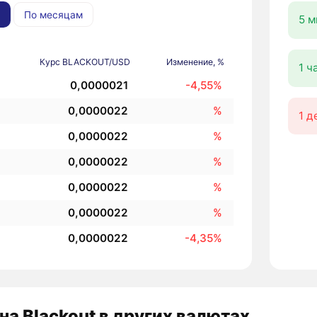
По месяцам
5 м
Курс BLACKOUT/USD
Изменение, %
1 ч
0,0000021
-4,55%
0,0000022
%
1 д
0,0000022
%
0,0000022
%
0,0000022
%
0,0000022
%
0,0000022
-4,35%
на Blackout в других валютах