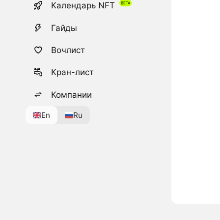
Календарь NFT
Гайды
Вочлист
Кран-лист
Компании
En
Ru