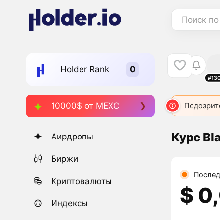
Поиск по
Holder Rank
#13
10000$ от MEXC
Подозрит
Курс Bl
Аирдропы
Биржи
Послед
Криптовалюты
$ 0
Индексы