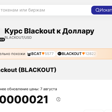
 токенам или биржам
Искат
Курс Blackout к Доллару
BLACKOUT/USD
009
ельно похожи
BCAT
5577
BLACKOUT
12822
ackout (BLACKOUT)
нее обновление цены: 7 августа
,0000021