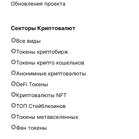
Обновления проекта
Секторы Криптовалют
Все виды
Токены криптобирж
Токены крипто кошельков
Анонимные криптовалюты
DeFi Токены
Криптовалюты NFT
ТОП Стейблкоинов
Токены метавселенных
Фан токены