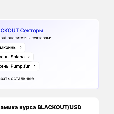
ACKOUT Секторы
kout оноситстя к секторам:
мкоины
кены Solana
кены Pump.fun
зать остальные
амика курса BLACKOUT/USD