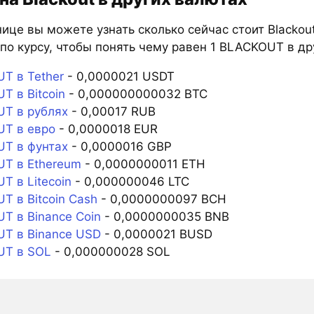
ице вы можете узнать сколько сейчас стоит Blackou
по курсу, чтобы понять чему равен 1 BLACKOUT в др
T в Tether
- 0,0000021 USDT
T в Bitcoin
- 0,000000000032 BTC
T в рублях
- 0,00017 RUB
T в евро
- 0,0000018 EUR
T в фунтах
- 0,0000016 GBP
T в Ethereum
- 0,0000000011 ETH
T в Litecoin
- 0,000000046 LTC
T в Bitcoin Cash
- 0,0000000097 BCH
T в Binance Coin
- 0,0000000035 BNB
T в Binance USD
- 0,0000021 BUSD
T в SOL
- 0,000000028 SOL