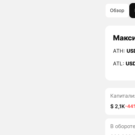
Обзор
Макси
ATH:
US
ATL:
US
Капитали
$ 2,1K
-44
В оборот