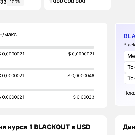
1 000 000 000
133
100%
н/макс
BL
Blac
$ 0,0000021
$ 0,0000021
Ме
То
$ 0,0000021
$ 0,0000046
То
Пока
$ 0,0000021
$ 0,00023
ия курса 1 BLACKOUT в USD
Дин