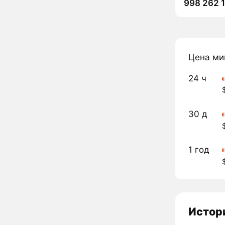
998 262 
Цена ми
24 ч
30 д
1 год
Истор