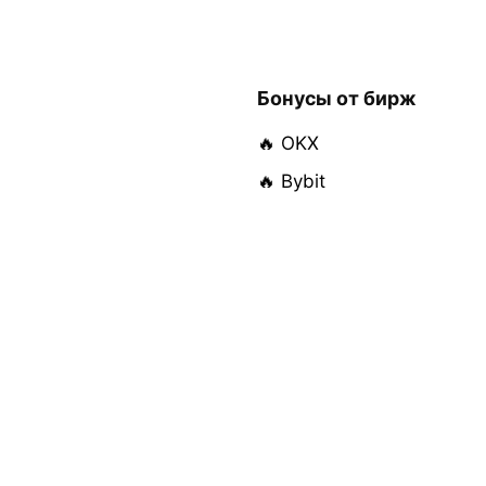
Бонусы от бирж
🔥 OKX
🔥 Bybit