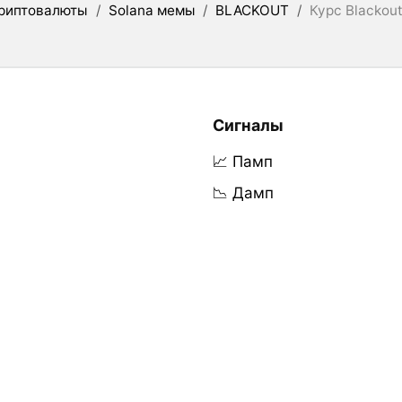
риптовалюты
/
Solana мемы
/
BLACKOUT
/
Курс Blackou
Сигналы
📈 Памп
📉 Дамп