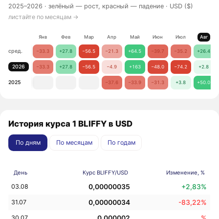
2025–2026 ·
зелёный — рост, красный — падение
· USD ($)
листайте по месяцам →
Янв
Фев
Мар
Апр
Май
Июн
Июл
Авг
сред.
−33.3
+27.8
−56.5
−21.3
+64.5
−39.7
−35.2
+26.4
2026
−33.3
+27.8
−56.5
−4.9
+163
−48.0
−74.2
+2.8
2025
−37.6
−33.9
−31.3
+3.8
+50.0
История курса 1 BLIFFY в USD
По дням
По месяцам
По годам
День
Курс BLIFFY/USD
Изменение, %
0,00000035
+2,83%
03.08
0,00000034
-83,22%
31.07
0,000002
%
30.07