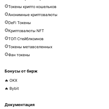
Токены крипто кошельков
Анонимные криптовалюты
DeFi Токены
Криптовалюты NFT
ТОП Стейблкоинов
Токены метавселенных
Фан токены
Бонусы от бирж
🔥 OKX
🔥 Bybit
Документация