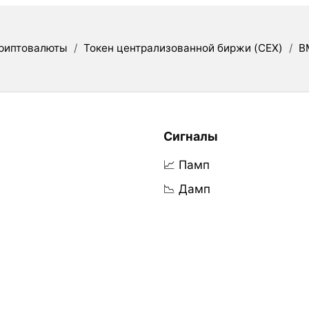
риптовалюты
/
Токен централизованной биржи (CEX)
/
B
Сигналы
📈 Памп
📉 Дамп