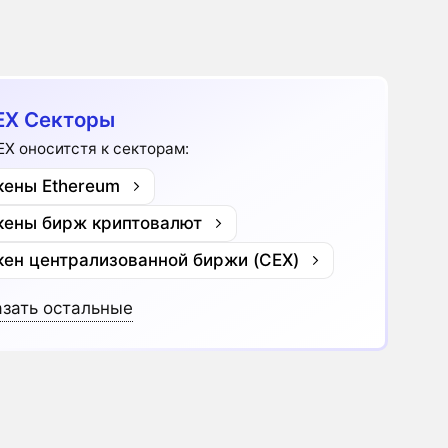
X Секторы
EX оноситстя к секторам:
кены Ethereum
кены бирж криптовалют
кен централизованной биржи (CEX)
зать остальные