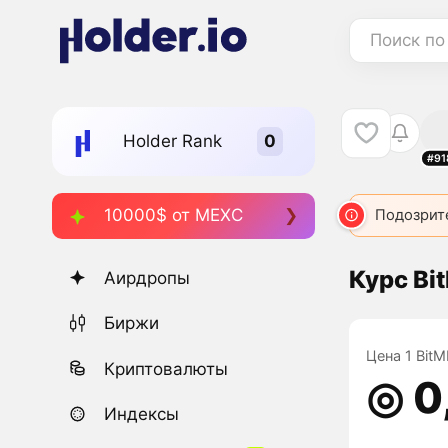
Поиск по
Holder Rank
#91
10000$ от MEXC
Подозрит
Курс Bi
Аирдропы
Биржи
Цена 1 BitM
Криптовалюты
◎ 0
Индексы