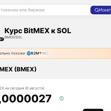
 токенам или биржам
Искат
Курс BitMEX к SOL
BMEX/SOL
87
ельно похожи
B2M
862
tMEX (BMEX)
EX на сегодня (6 августа)
,0000027