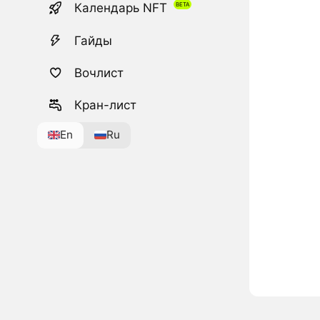
Календарь NFT
Гайды
Вочлист
Кран-лист
En
Ru