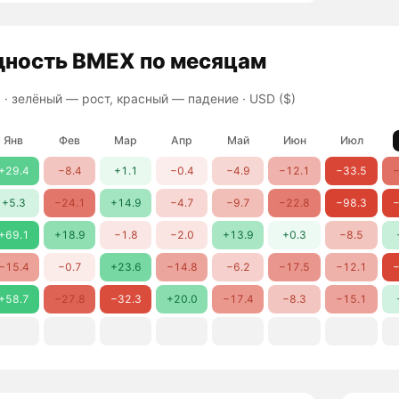
дность
BMEX
по месяцам
 ·
зелёный — рост, красный — падение
· USD ($)
Янв
Фев
Мар
Апр
Май
Июн
Июл
+29.4
−8.4
+1.1
−0.4
−4.9
−12.1
−33.5
−
+5.3
−24.1
+14.9
−4.7
−9.7
−22.8
−98.3
−
+69.1
+18.9
−1.8
−2.0
+13.9
+0.3
−8.5
−15.4
−0.7
+23.6
−14.8
−6.2
−17.5
−12.1
−
+58.7
−27.8
−32.3
+20.0
−17.4
−8.3
−15.1