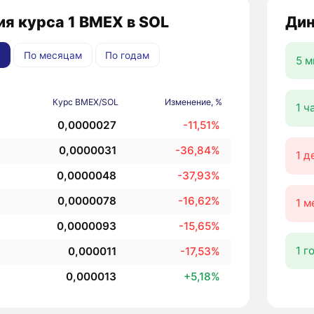
я курса 1 BMEX в SOL
Дин
По месяцам
По годам
5 м
Курс BMEX/SOL
Изменение, %
1 ч
0,0000027
-11,51%
0,0000031
-36,84%
1 д
0,0000048
-37,93%
0,0000078
-16,62%
1 м
0,0000093
-15,65%
1 г
0,000011
-17,53%
0,000013
+5,18%