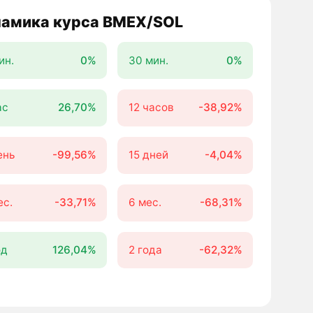
амика курса BMEX/SOL
ин.
0%
30 мин.
0%
ас
26,70%
12 часов
-38,92%
ень
-99,56%
15 дней
-4,04%
ес.
-33,71%
6 мес.
-68,31%
од
126,04%
2 года
-62,32%