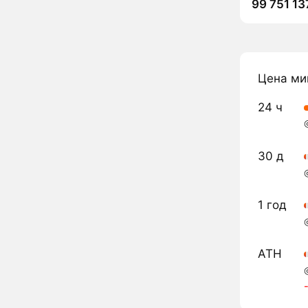
99 751 13
Цена ми
24 ч
30 д
1 год
ATH