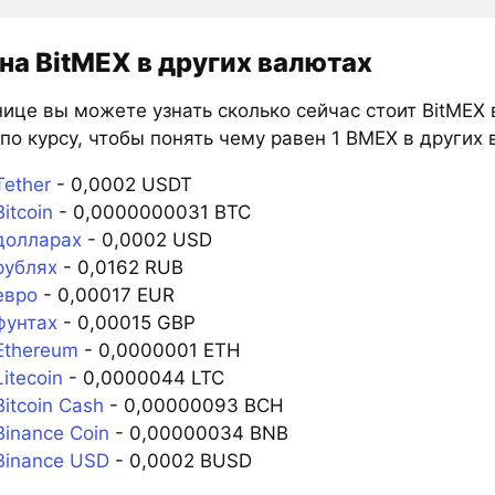
на BitMEX в других валютах
ице вы можете узнать сколько сейчас стоит BitMEX 
по курсу, чтобы понять чему равен 1 BMEX в других 
ether
- 0,0002 USDT
itcoin
- 0,0000000031 BTC
долларах
- 0,0002 USD
рублях
- 0,0162 RUB
евро
- 0,00017 EUR
фунтах
- 0,00015 GBP
Ethereum
- 0,0000001 ETH
itecoin
- 0,0000044 LTC
itcoin Cash
- 0,00000093 BCH
inance Coin
- 0,00000034 BNB
Binance USD
- 0,0002 BUSD