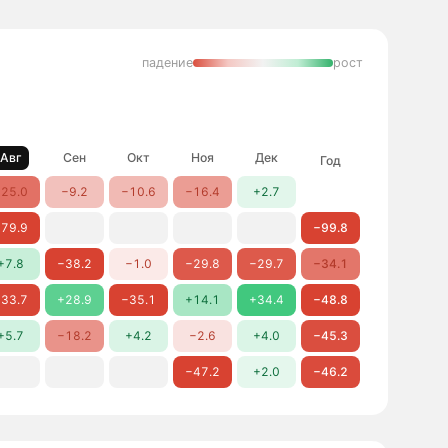
падение
рост
Авг
Сен
Окт
Ноя
Дек
Год
25.0
−9.2
−10.6
−16.4
+2.7
79.9
−99.8
+7.8
−38.2
−1.0
−29.8
−29.7
−34.1
33.7
+28.9
−35.1
+14.1
+34.4
−48.8
+5.7
−18.2
+4.2
−2.6
+4.0
−45.3
−47.2
+2.0
−46.2