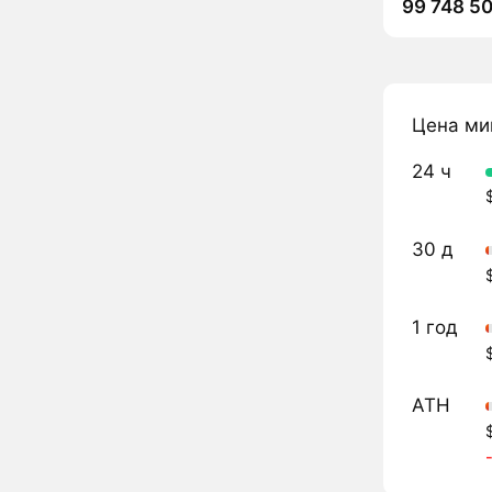
99 748 5
Цена ми
24 ч
30 д
1 год
ATH