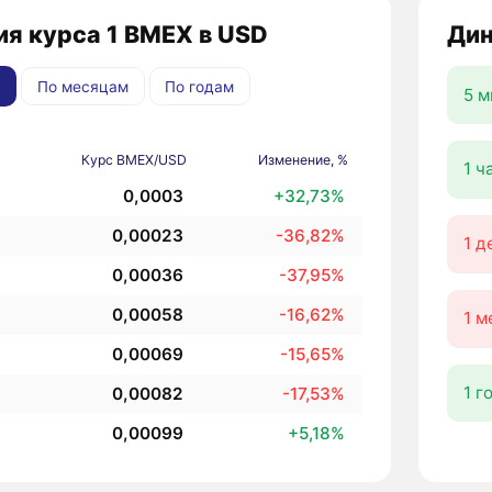
я курса 1 BMEX в USD
Дин
По месяцам
По годам
5 м
Курс BMEX/USD
Изменение, %
1 ч
0,0003
+32,73%
0,00023
-36,82%
1 д
0,00036
-37,95%
0,00058
-16,62%
1 м
0,00069
-15,65%
1 г
0,00082
-17,53%
0,00099
+5,18%