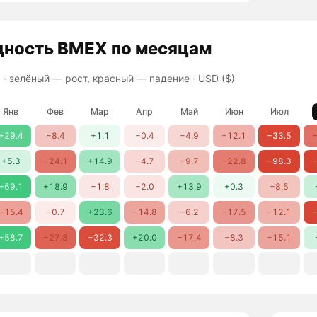
дность
BMEX
по месяцам
 ·
зелёный — рост, красный — падение
· USD ($)
Янв
Фев
Мар
Апр
Май
Июн
Июл
+29.4
−8.4
+1.1
−0.4
−4.9
−12.1
−33.5
−
+5.3
−24.1
+14.9
−4.7
−9.7
−22.8
−98.3
−
+69.1
+18.9
−1.8
−2.0
+13.9
+0.3
−8.5
−15.4
−0.7
+23.6
−14.8
−6.2
−17.5
−12.1
−
+58.7
−27.8
−32.3
+20.0
−17.4
−8.3
−15.1