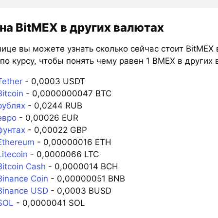
на BitMEX в других валютах
ице вы можете узнать сколько сейчас стоит BitMEX 
по курсу, чтобы понять чему равен 1 BMEX в других 
ether
- 0,0003 USDT
itcoin
- 0,0000000047 BTC
рублях
- 0,0244 RUB
евро
- 0,00026 EUR
фунтах
- 0,00022 GBP
Ethereum
- 0,00000016 ETH
itecoin
- 0,0000066 LTC
itcoin Cash
- 0,0000014 BCH
inance Coin
- 0,00000051 BNB
Binance USD
- 0,0003 BUSD
SOL
- 0,0000041 SOL