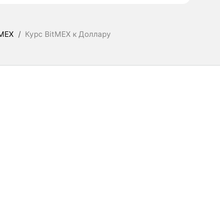
MEX
/
Курс BitMEX к Доллару