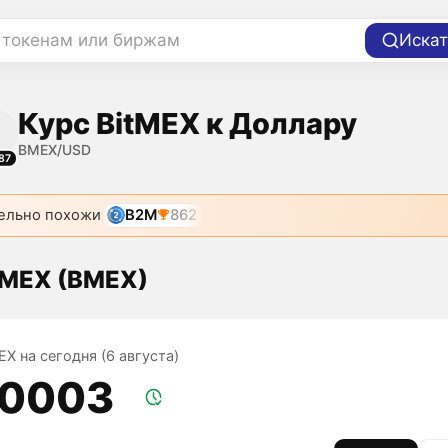
 токенам или биржам
Искат
Курс BitMEX к Доллару
BMEX/USD
87
ельно похожи
B2M
862
tMEX (BMEX)
EX на сегодня (6 августа)
,0003