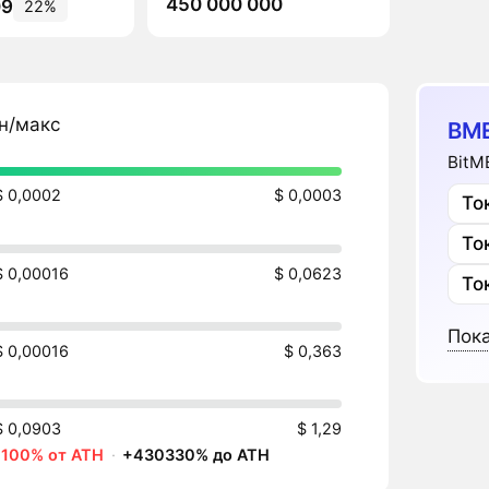
450 000 000
09
22%
н/макс
BME
BitM
$ 0,0002
$ 0,0003
То
То
$ 0,00016
$ 0,0623
То
Пока
$ 0,00016
$ 0,363
$ 0,0903
$ 1,29
-100% от ATH
·
+430330% до ATH