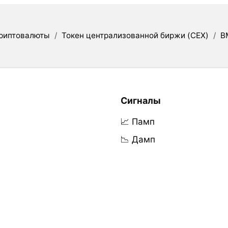
риптовалюты
/
Токен централизованной биржи (CEX)
/
B
Сигналы
📈 Памп
📉 Дамп