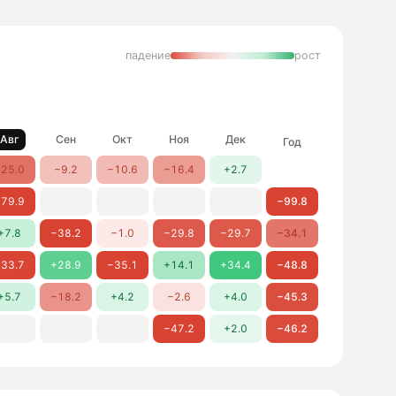
падение
рост
Авг
Сен
Окт
Ноя
Дек
Год
25.0
−9.2
−10.6
−16.4
+2.7
79.9
−99.8
+7.8
−38.2
−1.0
−29.8
−29.7
−34.1
33.7
+28.9
−35.1
+14.1
+34.4
−48.8
+5.7
−18.2
+4.2
−2.6
+4.0
−45.3
−47.2
+2.0
−46.2