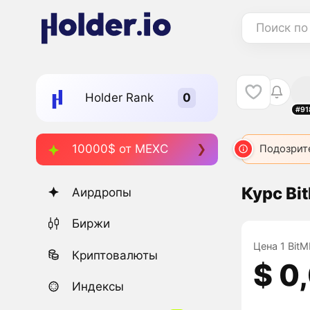
Поиск по
Holder Rank
#91
10000$ от MEXC
Подозрит
Курс Bi
Аирдропы
Биржи
Цена 1 BitM
Криптовалюты
$ 0
Индексы