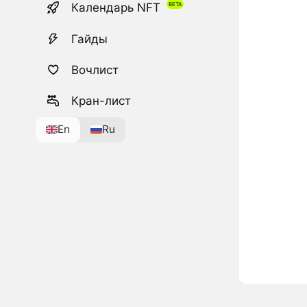
Календарь NFT
Гайды
Вочлист
Кран-лист
En
Ru