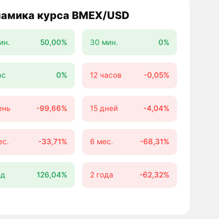
амика курса BMEX/USD
ин.
50,00%
30 мин.
0%
ас
0%
12 часов
-0,05%
ень
-99,66%
15 дней
-4,04%
ес.
-33,71%
6 мес.
-68,31%
од
126,04%
2 года
-62,32%