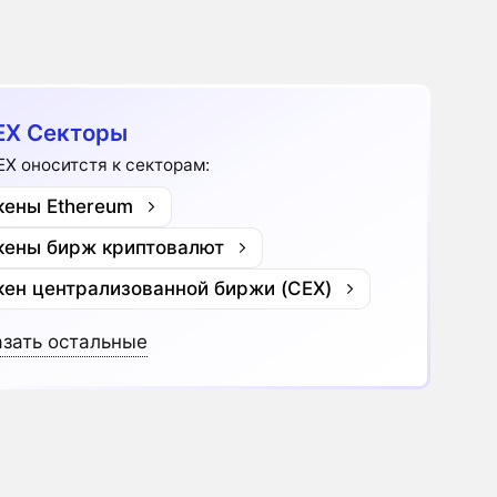
X Секторы
EX оноситстя к секторам:
кены Ethereum
кены бирж криптовалют
кен централизованной биржи (CEX)
зать остальные