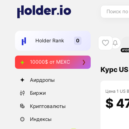
Поиск по
Holder Rank
#10
10000$ от MEXC
Курс US
Аирдропы
Цена 1 US B
Биржи
$ 4
Криптовалюты
Индексы