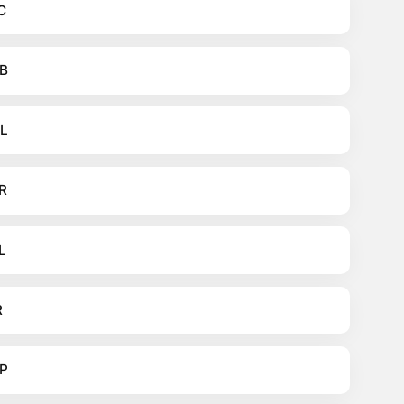
C
B
L
R
L
R
P