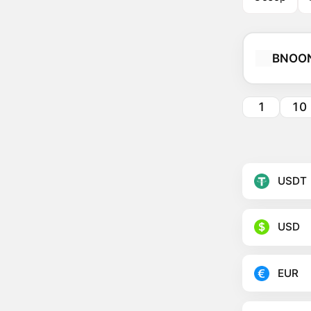
BNOO
1
10
USDT
USD
EUR