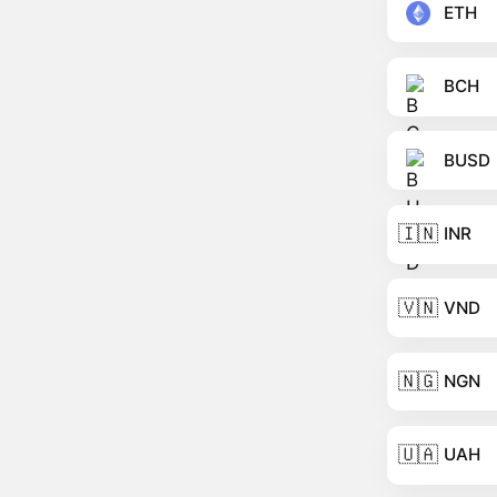
ETH
BCH
BUSD
🇮🇳
INR
🇻🇳
VND
🇳🇬
NGN
🇺🇦
UAH