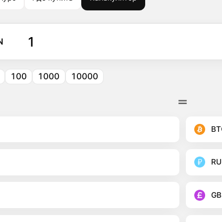
N
100
1000
10000
BT
RU
GB