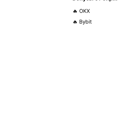
🔥 OKX
🔥 Bybit