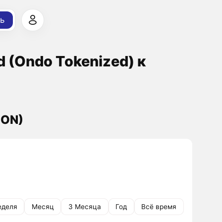
ь
d (Ondo Tokenized) к
OON)
еделя
Месяц
3 Месяца
Год
Всё время