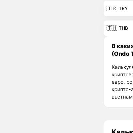
🇹🇷
TRY
🇹🇭
THB
В каки
(Ondo 
Калькуля
криптов
евро, р
крипто-
вьетнам
Кальк