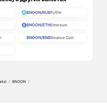
BNOON/RUB
Рубль
BNOON/ETH
Ethereum
BNOON/BNB
h
Binance Coin
ets)
/
BNOON
/