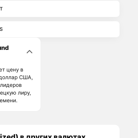
T
S
und
ет цену в
(доллар США,
 лидеров
ецкую лиру,
ремени.
ized) в других валютах