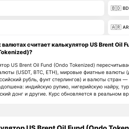
🇧🇩
BD
🇦🇷
AR
х валютах считает калькулятор US Brent Oil F
Tokenized)?
тор US Brent Oil Fund (Ondo Tokenized) пересчитыва
алюты (USDT, BTC, ETH), мировые фиатные валюты 
оссийский рубль, фунт стерлингов) и валюты стран —
адопшена: индийскую рупию, нигерийскую найру, тур
ский донг и другие. Курс обновляется в реальном в
улятор US Brent Oil Fund (Ondo Token