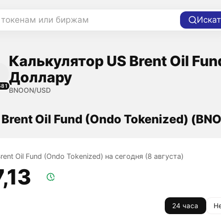
 токенам или биржам
Искат
Калькулятор US Brent Oil Fun
Доллару
581
BNOON/USD
 Brent Oil Fund (Ondo Tokenized) (BN
rent Oil Fund (Ondo Tokenized) на сегодня (8 августа)
7,13
24 часа
Н