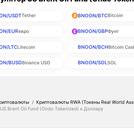
ON/USDT
BNOON/BTC
Tether
Bitcoin
ON/EUR
BNOON/GBP
евро
Фунт
ON/LTC
BNOON/BCH
Litecoin
Bitcoin Cas
ON/BUSD
BNOON/SOL
Binance USD
SOL
риптовалюты
/
Криптовалюты RWA (Токены Real World Ass
US Brent Oil Fund (Ondo Tokenized) к Доллару