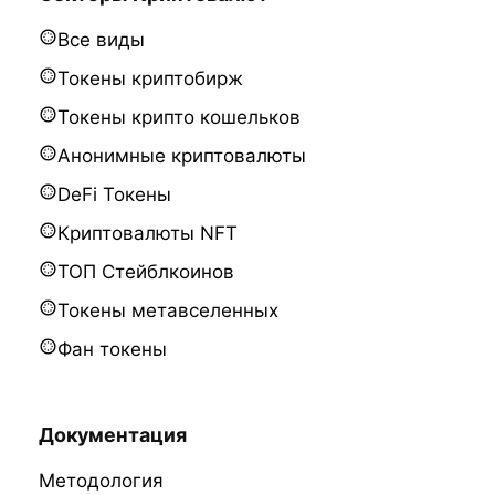
Все виды
Токены криптобирж
Токены крипто кошельков
Анонимные криптовалюты
DeFi Токены
Криптовалюты NFT
ТОП Стейблкоинов
Токены метавселенных
Фан токены
Документация
Методология