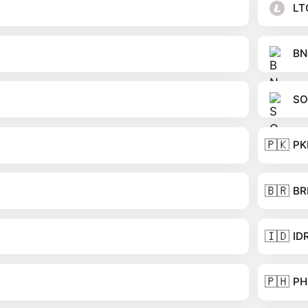
LT
BN
SO
🇵🇰
PK
🇧🇷
BR
🇮🇩
ID
🇵🇭
PH