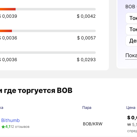
BOB (
$ 0,0039
$ 0,0042
То
То
$ 0,0036
$ 0,0057
Де
Пока
$ 0,0036
$ 0,0293
 где торгуется BOB
жа
Пара
Цена
$ 0
Bithumb
BOB/KRW
₩ 5,
4,1
12 отзывов
спре