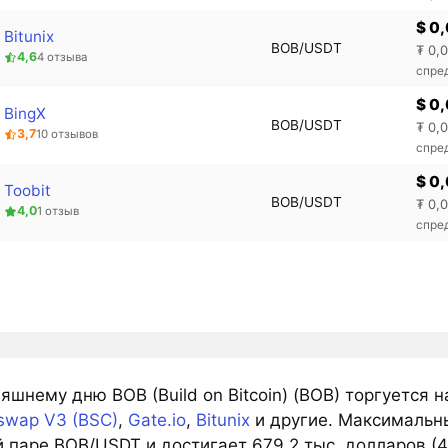
$ 0
Bitunix
BOB/USDT
₮ 0,
4,6
4 отзыва
спре
$ 0
BingX
BOB/USDT
₮ 0,
3,7
10 отзывов
спред
$ 0
Toobit
BOB/USDT
₮ 0,
4,0
1 отзыв
спре
яшнему дню BOB (Build on Bitcoin) (BOB) торгуется 
swap V3 (BSC)
,
Gate.io
,
Bitunix
и другие. Максимальн
й паре BOB/USDT и достигает 679,2 тыс. долларов (