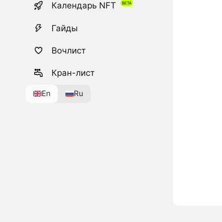
Календарь NFT
Гайды
Вочлист
Кран-лист
En
Ru