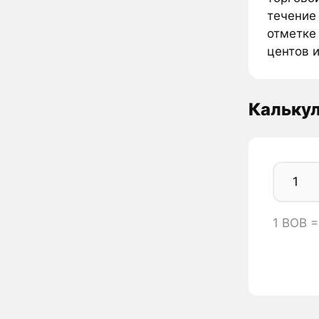
течение 
отметке 
центов и
Кальку
1 BOB 