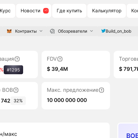
Курс
Новости
Где купить
Калькулятор
Ко
Контракты
Обозреватели
Build_on_bob
зация
FDV
Торгов
$ 39,4M
$ 791,7
5%
#1295
е BOB
Макс. предложение
10 000 000 000
 742
32%
н/макс
BOB