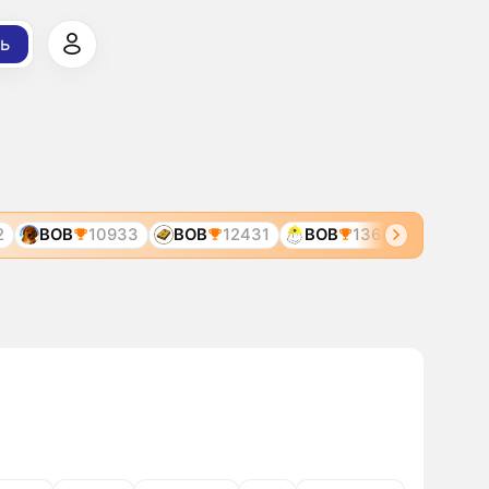
ь
BOB
10933
BOB
12431
BOB
1368
BOB
246