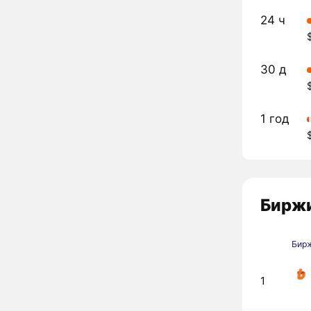
24 ч
30 д
1 год
Биржи
Бир
1