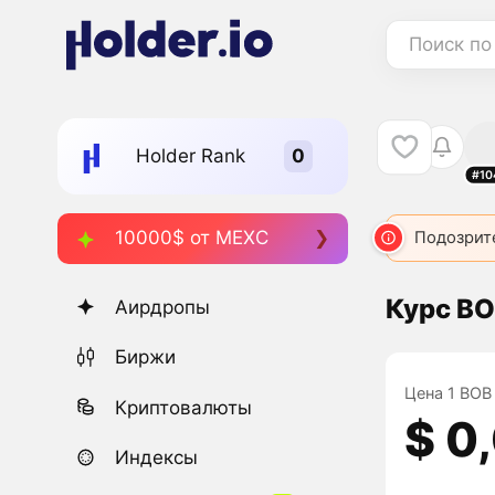
Поиск по
Holder Rank
#10
10000$ от MEXC
BOB
1368
BOB
2465
BOB
Подозрит
3532
Курс BOB
Аирдропы
Биржи
Цена 1 BOB 
Криптовалюты
$ 0
Индексы