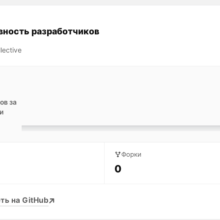
вность разработчиков
lective
ов за
и
Форки
0
ть на GitHub