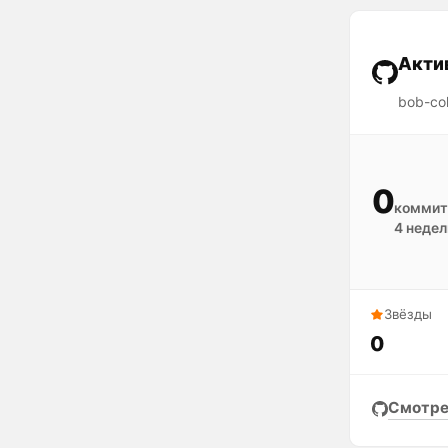
Акти
bob-col
0
коммит
4 недел
Звёзды
0
Смотре