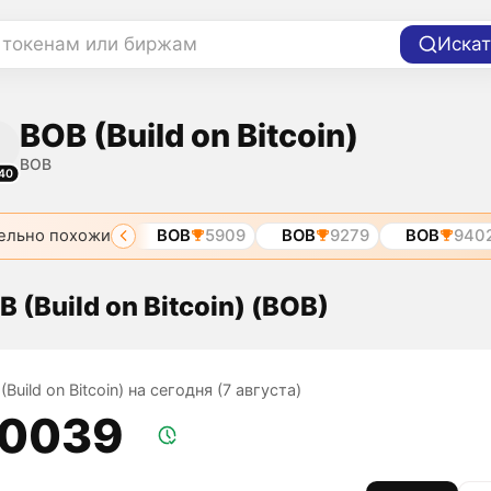
 токенам или биржам
Искат
BOB (Build on Bitcoin)
BOB
40
ельно похожи
BOB
4021
BOB
5909
BOB
9279
BOB
9402
 (Build on Bitcoin) (BOB)
(Build on Bitcoin) на сегодня (7 августа)
,0039