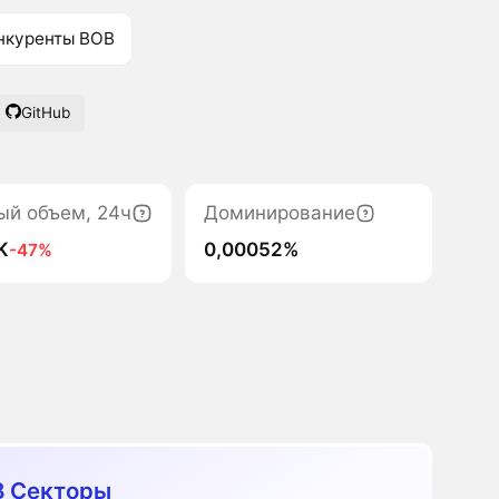
нкуренты BOB
GitHub
ый объем, 24ч
Доминирование
K
0,00052%
-47%
 Секторы