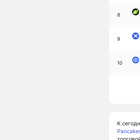
8
9
10
К сегодн
Pancake
торгово