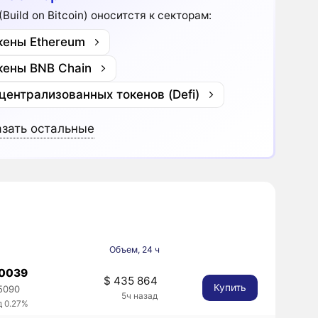
Build on Bitcoin) оноситстя к секторам:
кены Ethereum
кены BNB Chain
централизованных токенов (Defi)
зать остальные
Объем, 24 ч
,0039
$ 435 864
Купить
5090
5ч назад
д 0.27%