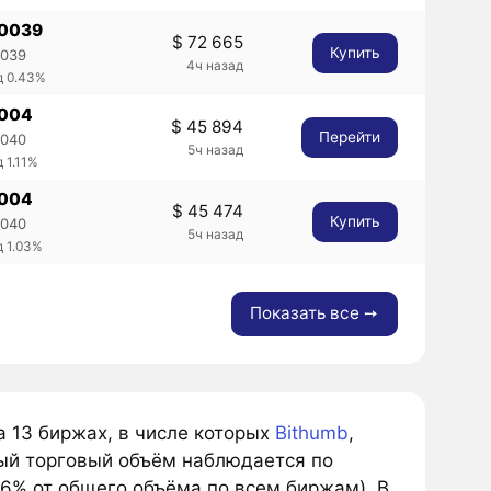
,0039
$ 72 665
Купить
0039
4ч назад
д 0.43%
,004
$ 45 894
Перейти
0040
5ч назад
 1.11%
,004
$ 45 474
Купить
0040
5ч назад
д 1.03%
Показать все ➙
на 13 биржах, в числе которых
Bithumb
,
ый торговый объём наблюдается по
46% от общего объёма по всем биржам). В