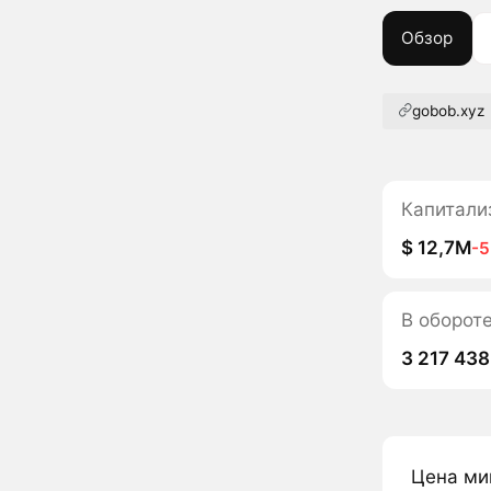
Обзор
gobob.xyz
Капитали
$ 12,7M
-
В оборот
3 217 438
Цена ми