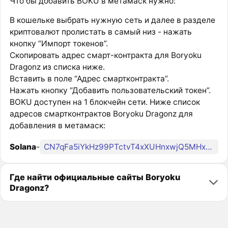
Что бы добавить BOKU в метамаск нужно:
В кошельке выбрать нужную сеть и далее в разделе
криптовалют пролистать в самый низ - нажать
кнопку “Импорт токенов”.
Скопировать адрес смарт-контракта для Boryoku
Dragonz из списка ниже.
Вставить в поле “Адрес смартконтракта”.
Нажать кнопку “Добавить пользовательский токен”.
BOKU доступен на 1 блокчейн сети. Ниже список
адресов смартконтрактов Boryoku Dragonz для
добавления в метамаск:
Solana
-
CN7qFa5iYkHz99PTctvT4xXUHnxwjQ5MHxCuTJtPN5uS
Где найти официальные сайты Boryoku
Dragonz?