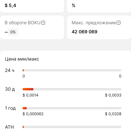
$ 5,4
%
В обороте BOKU
Макс. предложение
42 069 069
‒
0%
Цена мин/макс
24 ч
0
0
30 д
$ 0,0014
$ 0,0033
1 год
$ 0,000062
$ 0,0328
ATH