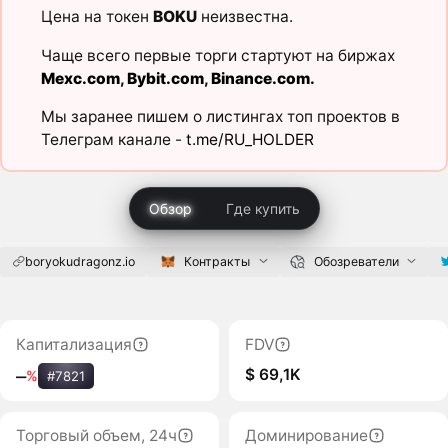
Цена на токен
BOKU
неизвестна.
Чаще всего первые торги стартуют на биржах
Mexc.com
,
Bybit.com
,
Binance.com
.
Мы заранее пишем о листингах топ проектов в
Телеграм канале -
t.me/RU_HOLDER
Обзор
Где купить
boryokudragonz.io
Контракты
Обозреватели
Капитализация
FDV
$ 69,1K
‒
%
#7821
Торговый объем, 24ч
Доминирование