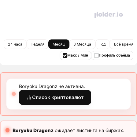
24 часа
Неделя
Месяц
3 Месяца
Год
Всё время
Макс / Мин
Профиль объёма
Boryoku Dragonz не активна.
Список криптовалют
Boryoku Dragonz
ожидает листинга на биржах.