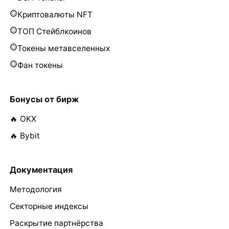
Криптовалюты NFT
ТОП Стейблкоинов
Токены метавселенных
Фан токены
Бонусы от бирж
🔥 OKX
🔥 Bybit
Документация
Методология
Секторные индексы
Раскрытие партнёрства