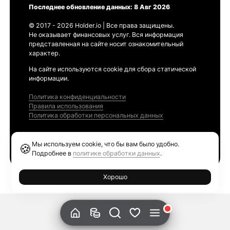
Последнее обновление данных: 8 Авг 2026
© 2017 - 2026 Holder.io | Все права защищены.
Не оказывает финансовых услуг. Вся информация
представленная на сайте носит ознакомительный
характер.
На сайте используются cookie для сбора статической
информации.
Политика конфиденциальности
Правила использования
Политика обработки персональных данных
Продукты
Мы используем cookie, что бы вам было удобно.
🍪
Ethereum GAS Tracker
Подробнее в
политике обработки данных
.
Хорошо