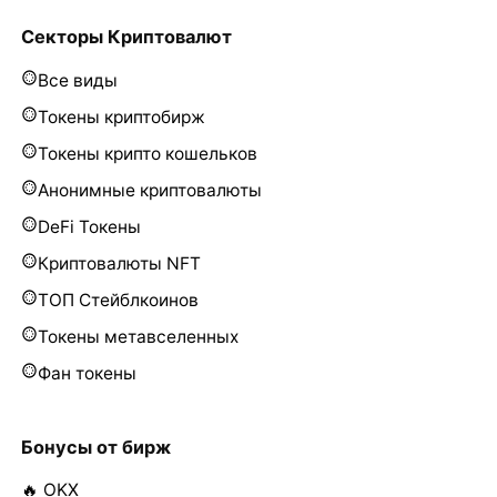
Секторы Криптовалют
Все виды
Токены криптобирж
Токены крипто кошельков
Анонимные криптовалюты
DeFi Токены
Криптовалюты NFT
ТОП Стейблкоинов
Токены метавселенных
Фан токены
Бонусы от бирж
🔥 OKX