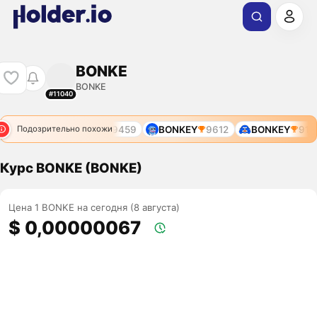
BONKE
BONKE
#11040
R
8038
BONKYO
9459
BONKEY
9612
BONKEY
9113
Подозрительно похожи
Курс BONKE (BONKE)
Цена 1 BONKE на сегодня (8 августа)
$ 0,00000067