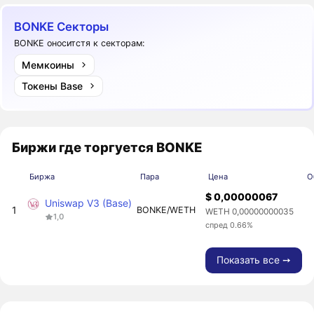
BONKE Секторы
BONKE оноситстя к секторам:
Мемкоины
Токены Base
Биржи где торгуется BONKE
Биржа
Пара
Цена
О
$ 0,00000067
Uniswap V3 (Base)
1
BONKE/WETH
WETH 0,00000000035
1,0
спред 0.66%
Показать все ➙