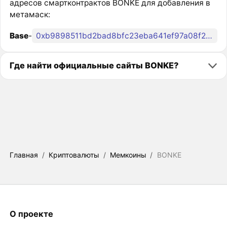
адресов смартконтрактов BONKE для добавления в
метамаск:
Base
-
0xb9898511bd2bad8bfc23eba641ef97a08f27e730
Где найти официальные сайты BONKE?
Главная
/
Криптовалюты
/
Мемкоины
/
BONKE
О проекте