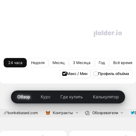
24 часа
Неделя
Месяц
3 Месяца
Год
Всё время
Макс / Мин
Профиль объёма
Обзор
Курс
Где купить
Калькулятор
bonkebased.com
Контракты
Обозреватели