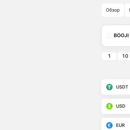
Обзор
BOOJI
1
10
USDT
USD
EUR