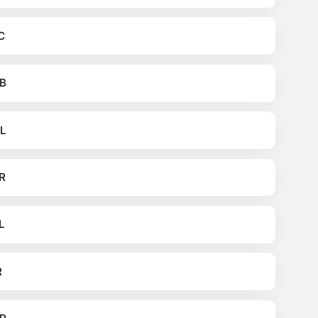
C
B
L
R
L
R