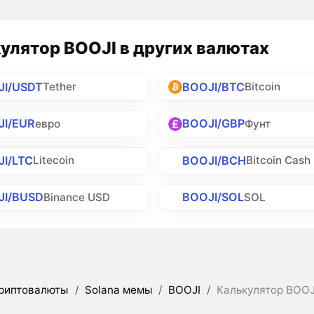
улятор BOOJI в других валютах
JI/USDT
BOOJI/BTC
Tether
Bitcoin
JI/EUR
BOOJI/GBP
евро
Фунт
I/LTC
BOOJI/BCH
Litecoin
Bitcoin Cash
JI/BUSD
BOOJI/SOL
Binance USD
SOL
риптовалюты
/
Solana мемы
/
BOOJI
/
Калькулятор BOOJ