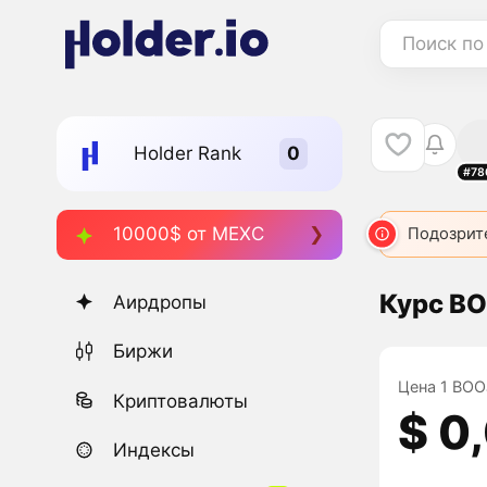
Поиск по
Holder Rank
#78
10000$ от MEXC
BOOZE
6738
BOOPI
8163
Подозрит
BOOP
Курс BO
Аирдропы
Биржи
Цена 1 BOOJ
Криптовалюты
$ 0
Индексы