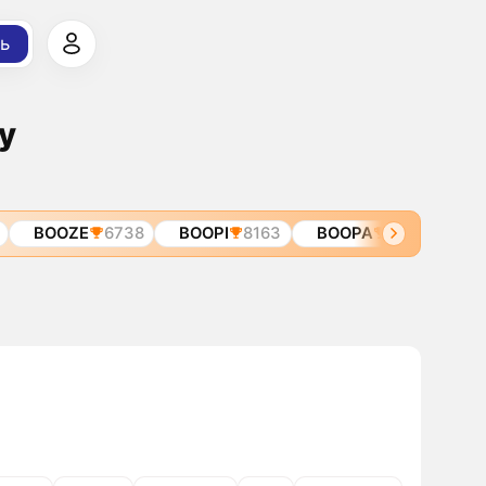
ь
у
BOOZE
6738
BOOPI
8163
BOOPA
8698
BOO