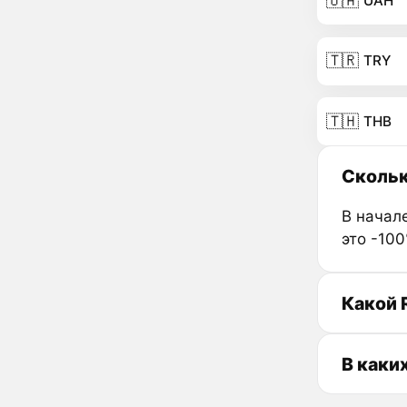
🇺🇦
UAH
🇹🇷
TRY
🇹🇭
THB
Скольк
В начале
это -10
Какой 
В каки