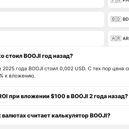
🇵🇭
PH
🇧🇩
BD
🇦🇷
AR
о стоил BOOJI год назад?
 2025 года BOOJI стоил 0,002 USD. С тех пор цена 
0% к вложению.
ROI при вложении $100 в BOOJI 2 года назад?
х валютах считает калькулятор BOOJI?