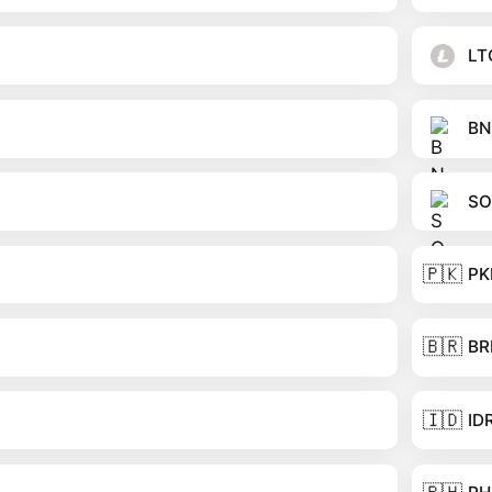
LT
BN
SO
🇵🇰
PK
🇧🇷
BR
🇮🇩
ID