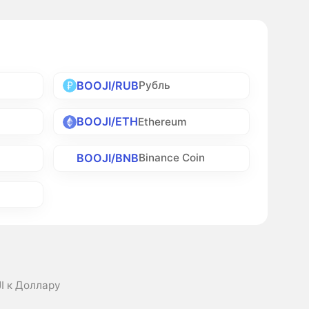
BOOJI/RUB
Рубль
BOOJI/ETH
Ethereum
BOOJI/BNB
Binance Coin
I к Доллару