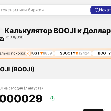
 токенам или биржам
Искат
Калькулятор BOOJI к Доллар
BOOJI/USD
66
ельно похожи
A
8698
BOOST
8859
$BOOTY
12424
BOOTY
OJI (BOOJI)
I на сегодня (7 августа)
,000029