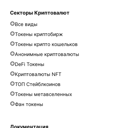
Секторы Криптовалют
Все виды
Токены криптобирж
Токены крипто кошельков
Анонимные криптовалюты
DeFi Токены
Криптовалюты NFT
ТОП Стейблкоинов
Токены метавселенных
Фан токены
Документация