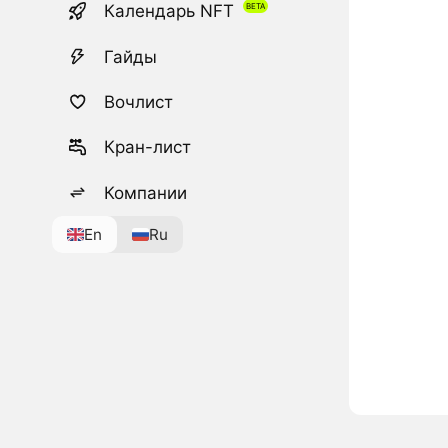
Календарь NFT
Гайды
Вочлист
Кран-лист
Компании
En
Ru