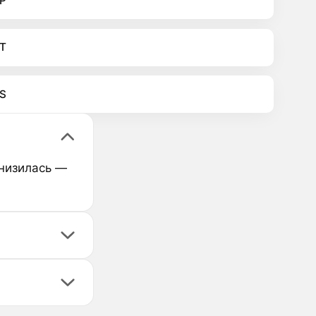
P
T
S
снизилась —