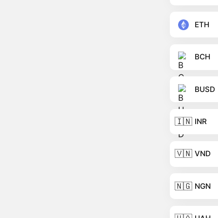
ETH
BCH
BUSD
🇮🇳
INR
🇻🇳
VND
🇳🇬
NGN