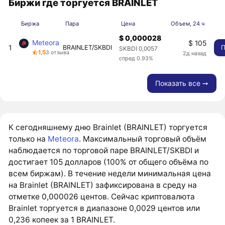
Биржи где торгуется BRAINLET
Биржа
Пара
Цена
Объем, 24 ч
$ 0,000028
Meteora
$ 105
1
BRAINLET/SKBDI
П
SKBDI 0,0057
1,5
3 отзыва
2д назад
спред 0.93%
Показать все ➙
К сегодняшнему дню Brainlet (BRAINLET) торгуется
только на
Meteora
. Максимальный торговый объём
наблюдается по торговой паре BRAINLET/SKBDI и
достигает 105 долларов (100% от общего объёма по
всем биржам). В течение недели минимальная цена
на Brainlet (BRAINLET) зафиксирована в среду на
отметке 0,000026 центов. Сейчас криптовалюта
Brainlet торгуется в диапазоне 0,0029 центов или
0,236 копеек за 1 BRAINLET.