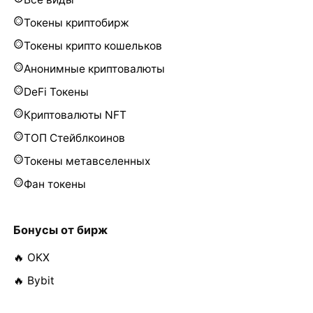
Токены криптобирж
Токены крипто кошельков
Анонимные криптовалюты
DeFi Токены
Криптовалюты NFT
ТОП Стейблкоинов
Токены метавселенных
Фан токены
Бонусы от бирж
🔥 OKX
🔥 Bybit