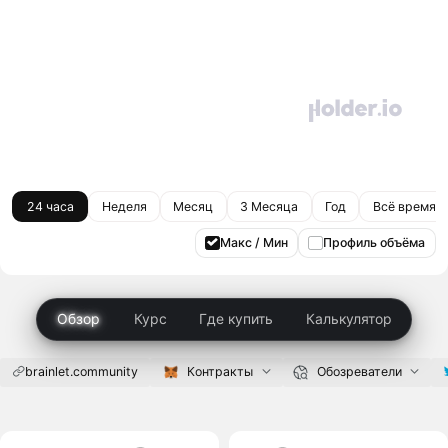
24 часа
Неделя
Месяц
3 Месяца
Год
Всё время
Макс / Мин
Профиль объёма
Обзор
Курс
Где купить
Калькулятор
brainlet.community
Контракты
Обозреватели