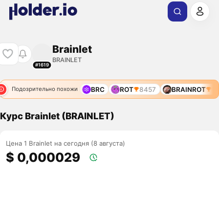
Brainlet
BRAINLET
#1619
BRAINROT
11028
BRC
ROT
8457
BRAINROT
106
Подозрительно похожи
Курс Brainlet (BRAINLET)
Цена 1 Brainlet на сегодня (8 августа)
$ 0,000029