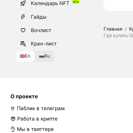
Календарь NFT
Гайды
Главная
/
К
Вочлист
Где купить i
Кран-лист
En
Ru
О проекте
🤘 Паблик в телеграм
😎 Работа в крипте
👌 Мы в твиттере