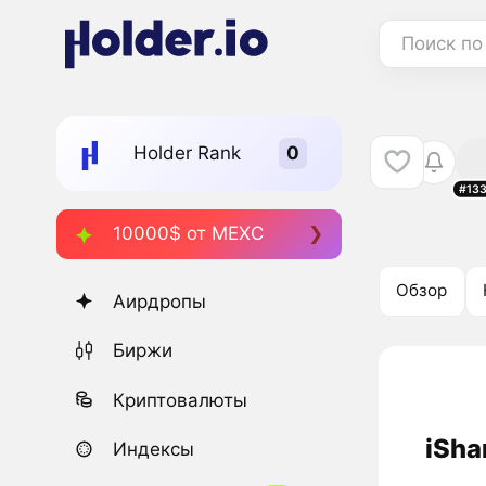
Поиск по
Holder Rank
#13
10000$ от MEXC
Обзор
Аирдропы
Биржи
Криптовалюты
iSha
Индексы