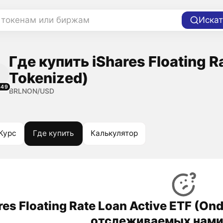
 токенам или биржам
Искат
Где купить iShares Floating R
Tokenized)
349
BRLNON/USD
Курс
Где купить
Калькулятор
res Floating Rate Loan Active ETF (On
отслеживаемых нами