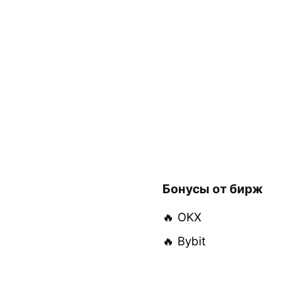
Бонусы от бирж
🔥 OKX
🔥 Bybit