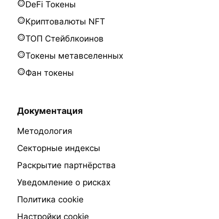
DeFi Токены
Криптовалюты NFT
ТОП Стейблкоинов
Токены метавселенных
Фан токены
Документация
Методология
Секторные индексы
Раскрытие партнёрства
Уведомление о рисках
Политика cookie
Настройки cookie