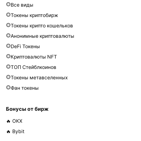
Все виды
Токены криптобирж
Токены крипто кошельков
Анонимные криптовалюты
DeFi Токены
Криптовалюты NFT
ТОП Стейблкоинов
Токены метавселенных
Фан токены
Бонусы от бирж
🔥 OKX
🔥 Bybit