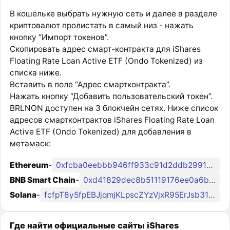
В кошельке выбрать нужную сеть и далее в разделе
криптовалют пролистать в самый низ - нажать
кнопку “Импорт токенов”.
Скопировать адрес смарт-контракта для iShares
Floating Rate Loan Active ETF (Ondo Tokenized) из
списка ниже.
Вставить в поле “Адрес смартконтракта”.
Нажать кнопку “Добавить пользовательский токен”.
BRLNON доступен на 3 блокчейн сетях. Ниже список
адресов смартконтрактов iShares Floating Rate Loan
Active ETF (Ondo Tokenized) для добавления в
метамаск:
Ethereum
-
0xfcba0eebbb946ff933c91d2ddb2991845a400f39
BNB Smart Chain
-
0xd41829dec8b51119176ee0a6b73bc8b2718546a9
Solana
-
fcfpT8y5fpEBJjqmjKLpscZYzVjxR95ErJsb31jondo
Где найти официальные сайты iShares