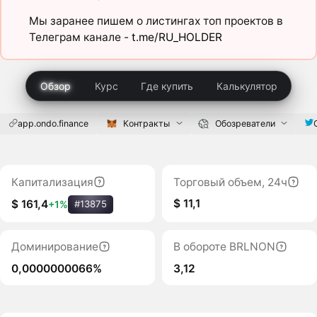
Мы заранее пишем о листингах топ проектов в
Телеграм канале -
t.me/RU_HOLDER
Обзор
Курс
Где купить
Калькулятор
app.ondo.finance
Контракты
Обозреватели
Капитализация
Торговый объем, 24ч
$ 11,1
$ 161,4
+1%
#13875
Доминирование
В обороте BRLNON
0,0000000066%
3,12