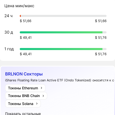
Цена мин/макс
24 ч
$ 51,66
$ 51,66
30 д
$ 49,41
$ 51,76
1 год
$ 49,41
$ 51,76
BRLNON Секторы
iShares Floating Rate Loan Active ETF (Ondo Tokenized) оноситстя к 
Токены Ethereum
Токены BNB Chain
Токены Solana
Показать остальные