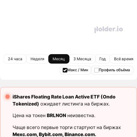
24 часа
Неделя
Месяц
3 Месяца
Год
Всё время
Макс / Мин
Профиль объёма
iShares Floating Rate Loan Active ETF (Ondo
Tokenized)
ожидает листинга на биржах.
Цена на токен
BRLNON
неизвестна.
Чаще всего первые торги стартуют на биржах
Mexc.com
,
Bybit.com
,
Binance.com
.