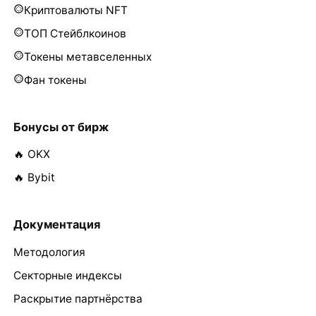
Криптовалюты NFT
ТОП Стейблкоинов
Токены метавселенных
Фан токены
Бонусы от бирж
🔥 OKX
🔥 Bybit
Документация
Методология
Секторные индексы
Раскрытие партнёрства