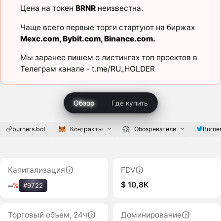
Цена на токен
BRNR
неизвестна.
Чаще всего первые торги стартуют на биржах
Mexc.com
,
Bybit.com
,
Binance.com
.
Мы заранее пишем о листингах топ проектов в
Телеграм канале -
t.me/RU_HOLDER
Обзор
Где купить
burners.bot
Контракты
Обозреватели
Burne
Капитализация
FDV
$ 10,8K
‒
%
#9722
Торговый объем, 24ч
Доминирование