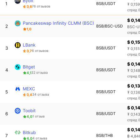
Bybit
1
BSB/USDT
₮ 0,15
3,6
76 отзывов
спред 
$ 0,1
Pancakeswap Infinity CLMM (BSC)
2
BSB/BSC-USD
BSC-U
1,0
спред 
$ 0,1
LBank
3
BSB/USDT
₮ 0,151
3,7
6 отзывов
спред 
$ 0,1
Bitget
4
BSB/USDT
₮ 0,14
4,1
32 отзыва
спред 
$ 0,1
MEXC
5
BSB/USDT
₮ 0,13
3,4
34 отзыва
спред 
$ 0,1
Toobit
6
BSB/USDT
₮ 0,14
4,0
1 отзыв
спред 
$ 0,1
Bitkub
7
BSB/THB
฿ 4,84
4,0
4 отзыва