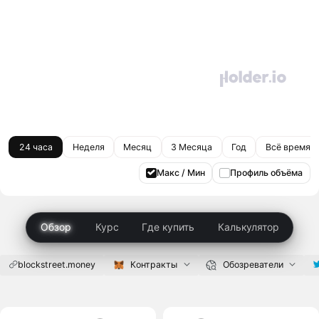
24 часа
Неделя
Месяц
3 Месяца
Год
Всё время
Макс / Мин
Профиль объёма
Обзор
Курс
Где купить
Калькулятор
blockstreet.money
Контракты
Обозреватели