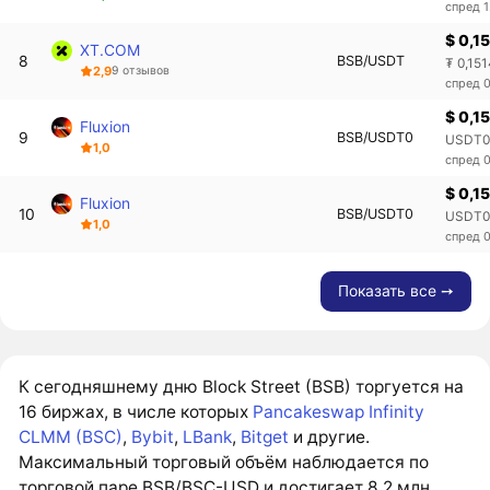
спред 
$ 0,1
XT.COM
8
BSB/USDT
₮ 0,15
2,9
9 отзывов
спред 
$ 0,1
Fluxion
9
BSB/USDT0
USDT0 
1,0
спред 
$ 0,1
Fluxion
10
BSB/USDT0
USDT0 
1,0
спред 
Показать все ➙
К сегодняшнему дню Block Street (BSB) торгуется на
16 биржах, в числе которых
Pancakeswap Infinity
CLMM (BSC)
,
Bybit
,
LBank
,
Bitget
и другие.
Максимальный торговый объём наблюдается по
торговой паре BSB/BSC-USD и достигает 8,2 млн.