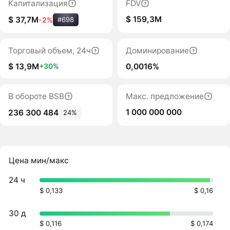
Капитализация
FDV
$ 159,3M
$ 37,7M
-2%
#698
Торговый объем, 24ч
Доминирование
$ 13,9M
0,0016%
+30%
В обороте BSB
Макс. предложение
1 000 000 000
236 300 484
24%
Цена мин/макс
24 ч
$ 0,133
$ 0,16
30 д
$ 0,116
$ 0,174