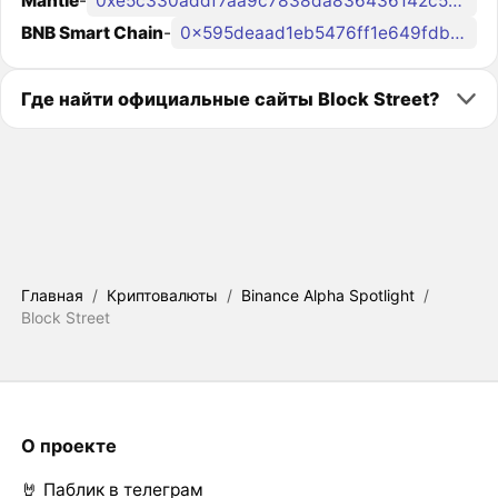
Mantle
-
0xe5c330addf7aa9c7838da836436142c56a15aa95
BNB Smart Chain
-
0x595deaad1eb5476ff1e649fdb7efc36f1e4679cc
Где найти официальные сайты Block Street?
Главная
/
Криптовалюты
/
Binance Alpha Spotlight
/
Block Street
О проекте
🤘 Паблик в телеграм