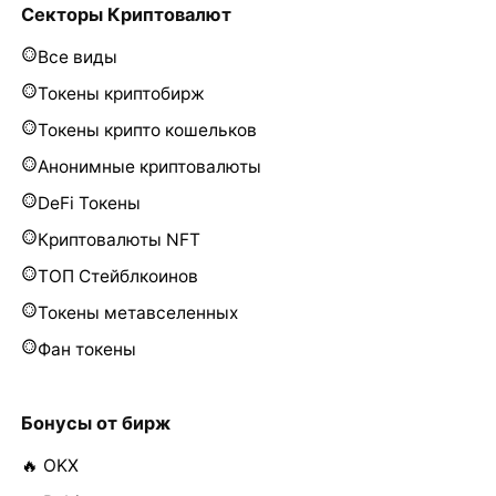
Секторы Криптовалют
Все виды
Токены криптобирж
Токены крипто кошельков
Анонимные криптовалюты
DeFi Токены
Криптовалюты NFT
ТОП Стейблкоинов
Токены метавселенных
Фан токены
Бонусы от бирж
🔥 OKX