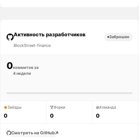
Активность разработчиков
Заброшен
BlockStreet-finance
0
коммитов за
4 недели
Звёзды
Форки
Команда
0
0
0
Смотреть на GitHub