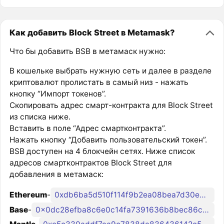
Как добавить Block Street в Metamask?
Что бы добавить BSB в метамаск нужно:
В кошельке выбрать нужную сеть и далее в разделе
криптовалют пролистать в самый низ - нажать
кнопку “Импорт токенов”.
Скопировать адрес смарт-контракта для Block Street
из списка ниже.
Вставить в поле “Адрес смартконтракта”.
Нажать кнопку “Добавить пользовательский токен”.
BSB доступен на 4 блокчейн сетях. Ниже список
адресов смартконтрактов Block Street для
добавления в метамаск:
Ethereum
-
0xdb6ba5d510f114f9b2ea08bea7d30e32eee33411
Base
-
0x0dc28efba8c6e0c14fa7391636b8bec86c4c83d6