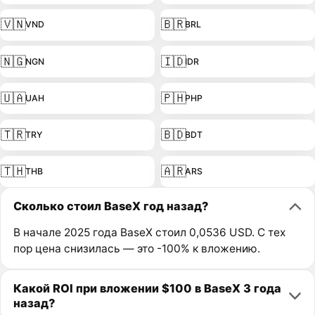
🇻🇳
🇧🇷
VND
BRL
🇳🇬
🇮🇩
NGN
IDR
🇺🇦
🇵🇭
UAH
PHP
🇹🇷
🇧🇩
TRY
BDT
🇹🇭
🇦🇷
THB
ARS
Сколько стоил BaseX год назад?
В начале 2025 года BaseX стоил 0,0536 USD. С тех
пор цена снизилась — это -100% к вложению.
Какой ROI при вложении $100 в BaseX 3 года
назад?