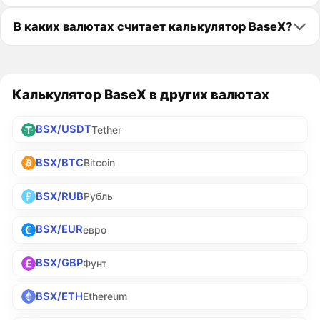
В каких валютах считает калькулятор BaseX?
Калькулятор BaseX в других валютах
BSX/USDT
Tether
BSX/BTC
Bitcoin
BSX/RUB
Рубль
BSX/EUR
евро
BSX/GBP
Фунт
BSX/ETH
Ethereum