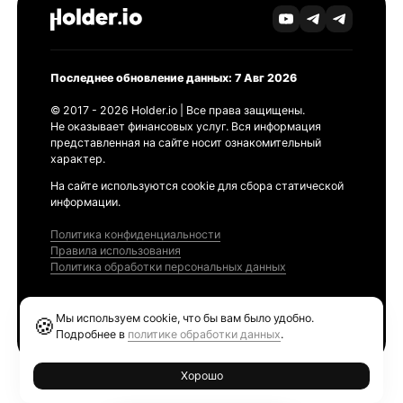
Последнее обновление данных: 7 Авг 2026
© 2017 - 2026 Holder.io | Все права защищены.
Не оказывает финансовых услуг. Вся информация
представленная на сайте носит ознакомительный
характер.
На сайте используются cookie для сбора статической
информации.
Политика конфиденциальности
Правила использования
Политика обработки персональных данных
Продукты
Мы используем cookie, что бы вам было удобно.
🍪
Ethereum GAS Tracker
Подробнее в
политике обработки данных
.
Хорошо