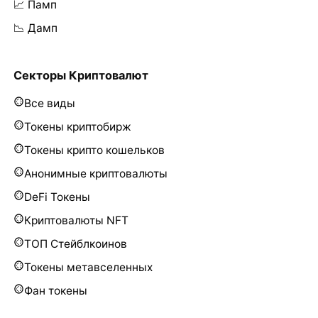
📈 Памп
📉 Дамп
Секторы Криптовалют
Все виды
Токены криптобирж
Токены крипто кошельков
Анонимные криптовалюты
DeFi Токены
Криптовалюты NFT
ТОП Стейблкоинов
Токены метавселенных
Фан токены