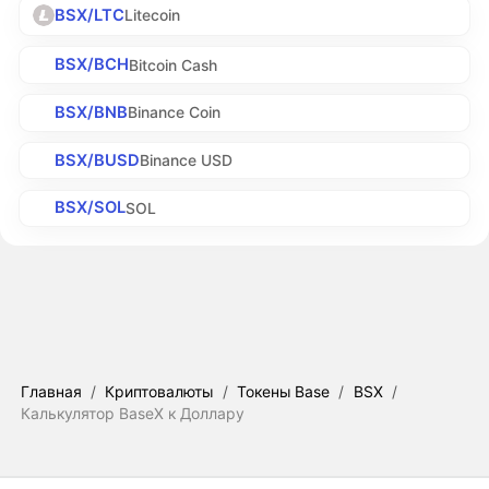
BSX/LTC
Litecoin
BSX/BCH
Bitcoin Cash
BSX/BNB
Binance Coin
BSX/BUSD
Binance USD
BSX/SOL
SOL
Главная
/
Криптовалюты
/
Токены Base
/
BSX
/
Калькулятор BaseX к Доллару