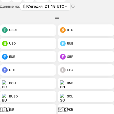
Данные на:
Сегодня, 21:18 UTC
USDT
BTC
USD
RUB
EUR
GBP
ETH
LTC
BCH
BNB
BUSD
SOL
🇮🇳
🇵🇰
INR
PKR