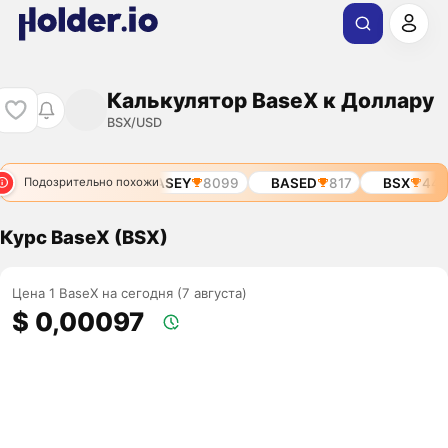
Калькулятор BaseX к Доллару
BSX/USD
BASED
6338
BASEY
8099
BASED
817
BSX
4416
Подозрительно похожи
Курс BaseX (BSX)
Цена 1 BaseX на сегодня (7 августа)
$ 0,00097