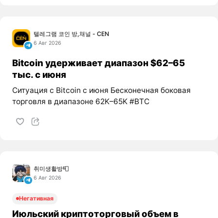
텔레그램 코인 방,채널 - CEN
6 Авг 2026
Bitcoin удерживает диапазон $62–65
тыс. с июня
Ситуация с Bitcoin с июня Бесконечная боковая
торговля в диапазоне 62K–65K #BTC
취미생활방📮
6 Авг 2026
Негативная
Июльский криптоторговый объем в