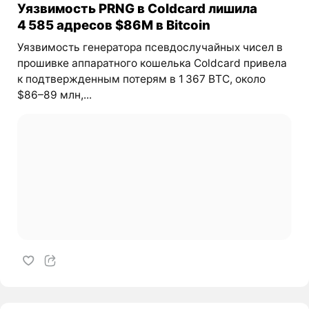
Уязвимость PRNG в Coldcard лишила
4 585 адресов $86M в Bitcoin
Уязвимость генератора псевдослучайных чисел в
прошивке аппаратного кошелька Coldcard привела
к подтвержденным потерям в 1 367 BTC, около
$86–89 млн,...