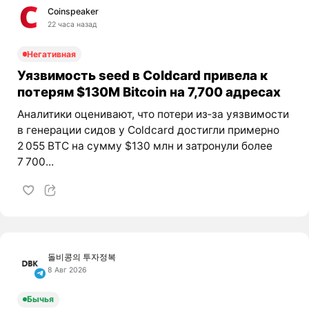
Coinspeaker
22 часа назад
Негативная
Уязвимость seed в Coldcard привела к
потерям $130M Bitcoin на 7,700 адресах
Аналитики оценивают, что потери из‑за уязвимости
в генерации сидов у Coldcard достигли примерно
2 055 BTC на сумму $130 млн и затронули более
7 700...
돌비콩의 투자정복
8 Авг 2026
Бычья