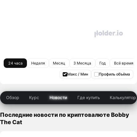
24 часа
Неделя
Месяц
3 Месяца
Год
Всё время
Макс / Мин
Профиль объёма
Обзор
Курс
Новости
Где купить
Калькулятор
Последние новости по криптовалюте Bobby
The Cat