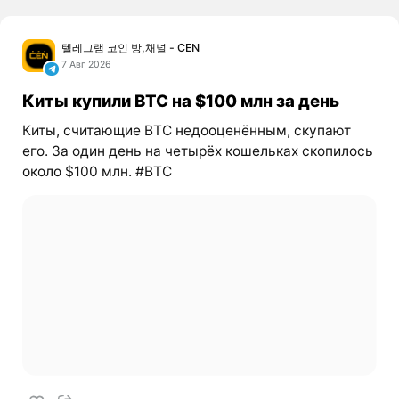
텔레그램 코인 방,채널 - CEN
7 Авг 2026
Киты купили BTC на $100 млн за день
Киты, считающие BTC недооценённым, скупают
его. За один день на четырёх кошельках скопилось
около $100 млн. #BTC