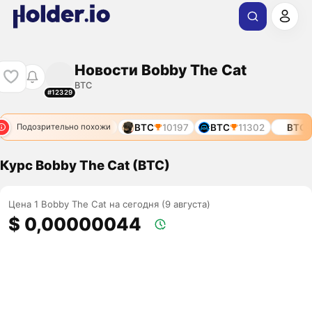
Новости Bobby The Cat
BTC
#12329
7528
BTC
7628
BTC
10197
BTC
11302
BTC
1
Подозрительно похожи
Курс Bobby The Cat (BTC)
Цена 1 Bobby The Cat на сегодня (9 августа)
$ 0,00000044