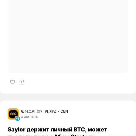
텔레그램 코인 방,채널 - CEN
4 Авг 2026
Saylor держит личный BTC, может